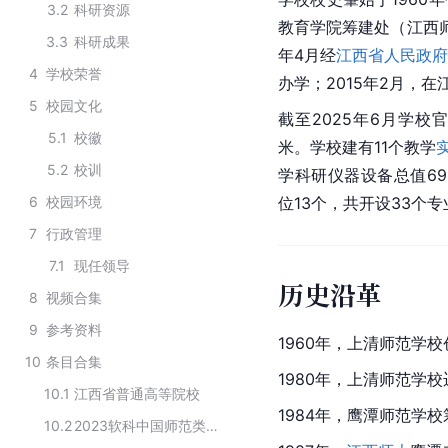
3.2
科研资源
教育学院筹建处（
江西
3.3
科研成果
年4月经
江西省人民政府
4
学校荣誉
办学；2015年2月，
5
校园文化
截至2025年6月学校
5.1
校徽
米。学校建有11个教学
5.2
校训
学科研仪器设备总值69
6
校园环境
位13个，共开设33个
7
行政管理
7.1
现任领导
历史沿革
8
视频合集
9
参考资料
1960年，上清师范学
10
条目合集
1980年，上清师范学
10.1
江西省普通高等院校
1984年，鹰潭师范学
10.2
2023软科中国师范类高职院校排名