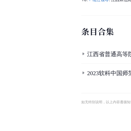
9.
江西肺範高等事科学校
10.
现任领导
.
江西师范高
条
目
合
集
江西省普通高等
2023软科中国
如无特别说明，以上内容遵循知识共享