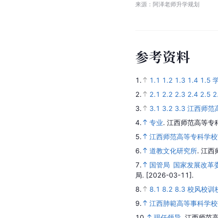
学
校
办
学
信
息
介
绍
来源：阿泽老师升学规划
参
考
资
料
1.
1.1
1.2
1.3
1.4
1.5
2.
2.1
2.2
2.3
2.4
2.5
2
3.
3.1
3.2
3.3
江西师范
4.
专业
.
江西师范高等专
5.
江西师范高等专科学校
6.
道教文化研究所
.
江西
7.
国管局 国家发展改革委
局.
[2026-03-11].
8.
8.1
8.2
8.3
校风校训