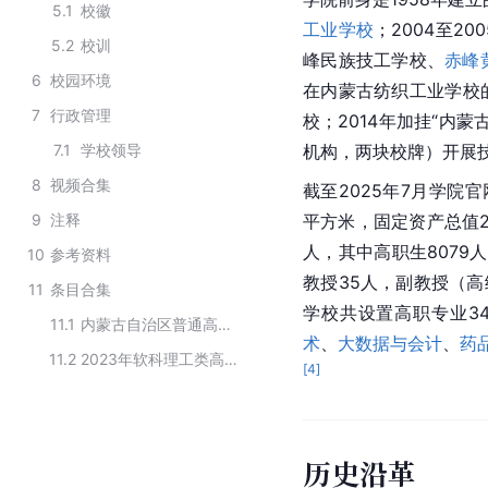
5.1
校徽
工业学校
；2004至2
5.2
校训
峰民族技工学校、
赤峰
6
校园环境
在内蒙古纺织工业学校
7
行政管理
校；2014年加挂“内
7.1
学校领导
机构，两块校牌）开展
8
视频合集
截至2025年7月学院官
9
注释
平方米，固定资产总值2
人，其中高职生8079
10
参考资料
教授35人，副教授（高级
11
条目合集
学校共设置高职专业3
11.1
内蒙古自治区普通高等院校
术
、
大数据与会计
、
药
11.2
2023年软科理工类高职院校排名（内蒙古）
[
4
]
历史沿革