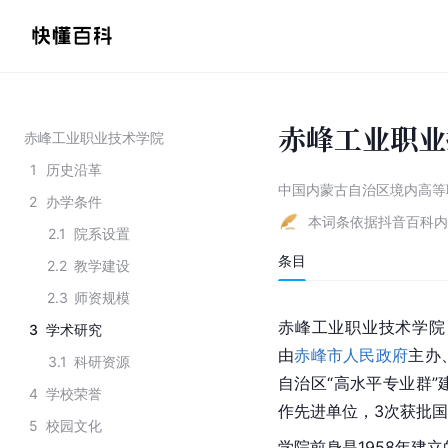
赤峰工业职业
赤峰工业职业技术学院
1
历史沿革
中国内蒙古自治区境内高等
2
办学条件
本词条依据抖音百科内
2.1
院系设置
条目
2.2
教学建设
2.3
师资规模
赤峰工业职业技术学院（Chifen
3
学术研究
由
赤峰市人民政府
主办
3.1
科研资源
自治区“高水平专业群
4
学校荣誉
作先进单位，3次获批
5
校园文化
学院前身是1958年建