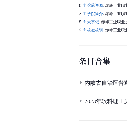
6.
馆藏资源
.
赤峰工业职
7.
学院简介
.
赤峰工业职
8.
大事记
.
赤峰工业职业
9.
校徽校训
.
赤峰工业职
条
目
合
集
内蒙古自治区普
2023年软科理