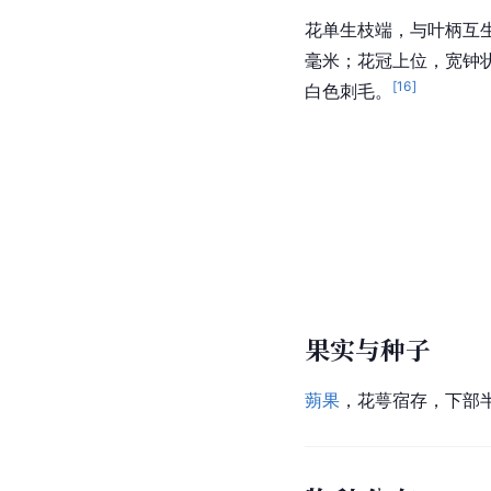
花单生枝端，与叶柄互
毫米；花冠上位，宽钟状，
[
16
]
白色刺毛。
果实与种子
蒴果
，花萼宿存，下部