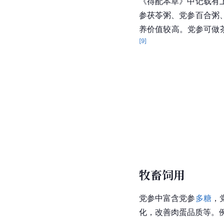
《得配本草》中记载有
参茯苓粥、党参百合粥
养价值较高。党参可做
[
9
]
牧畜饲用
党参中富含党参
多糖
，
化，改善肉蛋品质等。