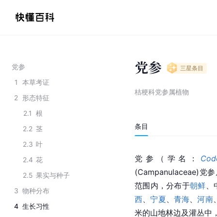
党参
党参
三星
条目
1
本草考证
桔梗科党参属植物
2
形态特征
2.1
根
条目
2.2
茎
2.3
叶
党参（
学名
：
Cod
2.4
花
(
Campanulaceae
)
党参
2.5
果实与种子
范围内，分布于
朝鲜
、
3
物种分布
西
、
宁夏
、
青海
、
河南
4
生长习性
米的山地林边及灌丛中