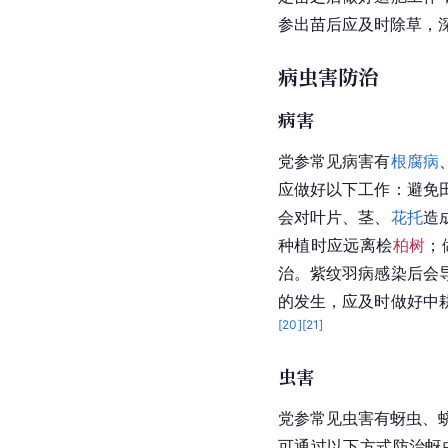
参出苗后应及时除草，
病虫害防治
病害
党参常见病害有
根腐病
应做好以下工作：避免
会对叶片、茎、
花托
造
种植时应远离桧
柏树
；
治。紫纹羽病感染后会
的发生，应及时做好中
[
20
]
[
21
]
虫害
党参常见虫害有蚜虫、蛴[
可通过以下方式防治蚜