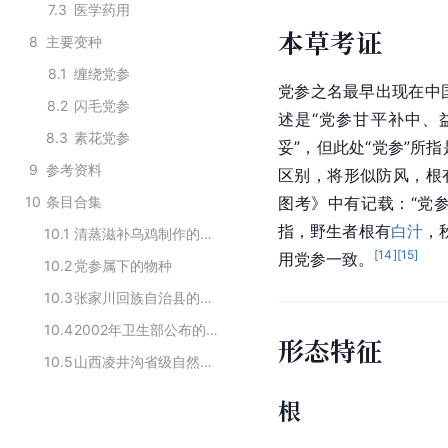
7.3
医学药用
本草考证
8
主要变种
8.1
缠绕党参
党参之名最早出现在中
8.2
闪毛党参
述是“党参甘平补中、
8.3
素花党参
妥”，但此处“党参”所
9
参考资料
区别，将形似防风，根
10
条目合集
图考》中有记载：“党
指，野生者根有
白汁
，
10.1
清蒸滋补乌鸡制作的主要配料
[
14
]
[
15
]
用党参一致。
10.2
党参属下的物种
10.3
张家川回族自治县的药用植物
10.4
2002年卫生部公布的可用于保健食品的物品
形态特征
10.5
山西凌井沟省级自然保护区的主要药用植物
根