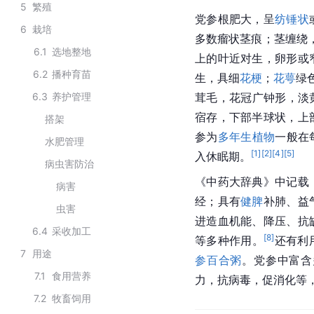
5
繁殖
党参根肥大，呈
纺锤状
6
栽培
多数瘤状茎痕；茎缠绕，
6.1
选地整地
上的叶近对生，卵形或
6.2
播种育苗
生，具细
花梗
；
花萼
绿
6.3
养护管理
茸毛，花冠广钟形，淡
宿存，下部半球状，上
搭架
参为
多年生植物
一般在
水肥管理
[
1
]
[
2
]
[
4
]
[
5
]
入休眠期。
病虫害防治
《中药大辞典》中记载
病害
经；具有
健脾
补肺、益
虫害
进造血机能、降压、抗
6.4
采收加工
[
8
]
等多种作用。
还有利
7
用途
参百合粥
。党参中富含
7.1
食用营养
力，抗病毒，促消化等
7.2
牧畜饲用