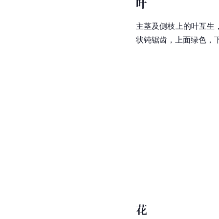
叶
主茎及侧枝上的叶互生，
状钝锯齿，上面绿色，
花