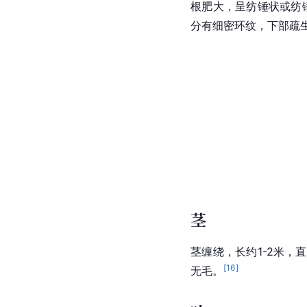
根肥大，呈纺锤状或纺锤
分有细密环纹，下部疏
茎
茎缠绕，长约1-2米，
[
16
]
无毛。