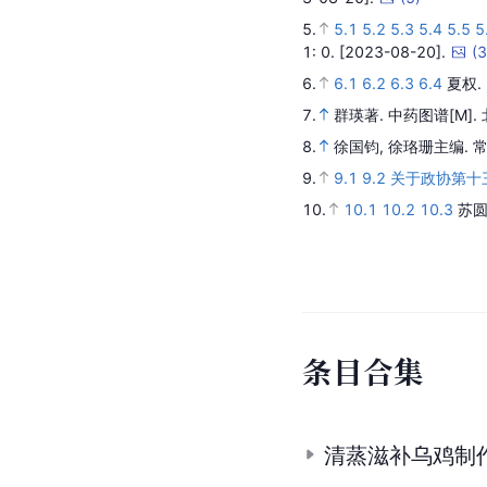
5.
5.1
5.2
5.3
5.4
5.5
5
1
: 0.
[2023-08-20].
(
3
6.
6.1
6.2
6.3
6.4
夏权.
7.
群瑛著.
中药图谱
[M].
8.
徐国钧, 徐珞珊主编.
常
9.
9.1
9.2
关于政协第十
10.
10.1
10.2
10.3
苏圆
条
目
合
集
清蒸滋补乌鸡制