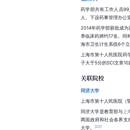
药学部共有工作人员99
人。下设
药事管理
办公
2014年药学部获批成为
养临床药师约17名。同
海市卫生
计生
系统6个立
上海市第十人民医院药学
子
大于5分的SCI文章1
关联院校
同济大学
上海市第十人民医院（
同济大学
是教育部与
上
两国政府和社会各界支持
[
23
]
大学
。