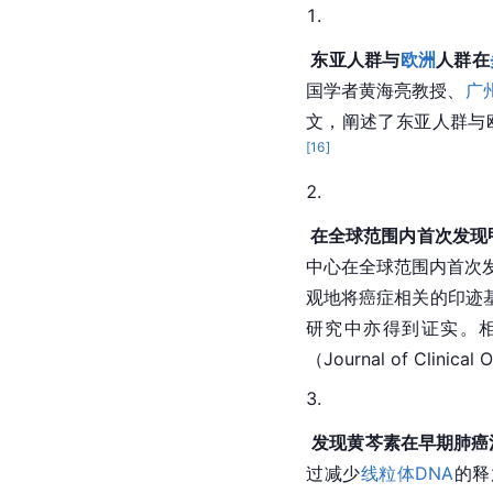
 东亚人群与
欧洲
人群在
国学者黄海亮教授、
广
文，阐述了东亚人群与
[
16
]
 在全球范围内首次发现
中心在全球范围内首次发
观地将癌症相关的印迹
研究中亦得到证实。
（Journal of Clinical 
O
发现
黄芩
素在早期
肺癌
过减少
线粒体
DNA
的释