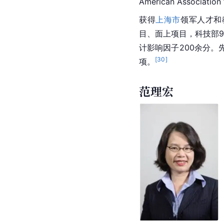
American Associatio
获得
上海市
领军人才和
目、面上项目，科技部9
计
影响因子
200余分
[
30
]
项。
范理宏