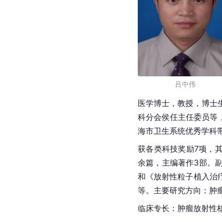
吕中伟
医学博士
，教授，博士
科分会
侯任
主任委员等，
海市卫生系统优秀学科带
获各类科技奖励7项，其
余篇，主编著作3部。副
和《放射性粒子植入治
等。主要研究方向：肿
临床专长：肿瘤放射性核