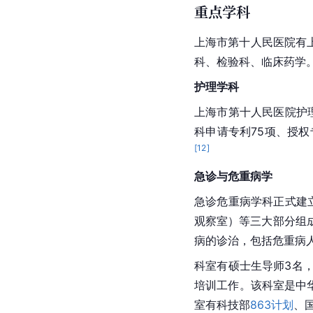
重点学科
上海市
第十人民医院有
科、
检验科
、
临床药学
护理学科
上海市
第十人民医院护理
科申请专利75项、授权
[
12
]
急诊与危重病学
急诊危重病学科正式建立
观察室）等三大部分组
病
的诊治，包括危重病
科室有硕士生导师3名
培训工作。该科室是中
室有科技部
863计划
、