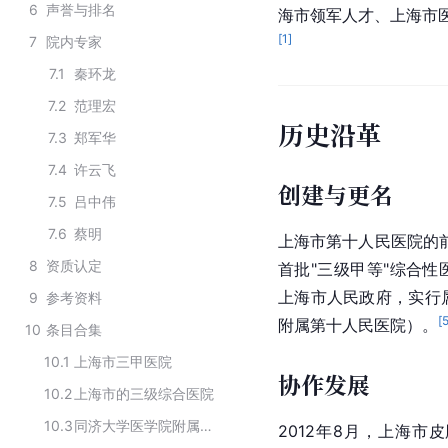
6
声誉与排名
海市
领军人才、上海市
[
1
]
7
院内专家
7.1
秦环龙
7.2
范理宏
历史沿革
7.3
郑军华
7.4
许云飞
创建与更名
7.5
吕中伟
7.6
蔡明
上海市第十人民医院的前
8
资质认定
首批"三级甲等"综合性
上海市人民政府
，实行
9
参考资料
[
附属第十人民医院）。
10
条目合集
10.1
上海市三甲医院
协作发展
10.2
上海市的三级综合医院
10.3
同济大学医学院附属的三级甲等医院
2012年8月，
上海市皮