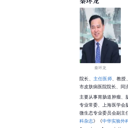
秦环龙
秦环龙
院长、
主任医师
、教授
市皮肤病医院
院长、同
主要从事胃肠道肿瘤、
专业常委、上海医学会
微生态专业委员会副主
科杂志
》《
中华实验外