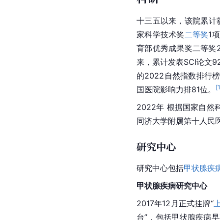
十三五以来，该院累计
家科学技术奖
二等奖
1
育部优秀成果奖二等奖
来，累计发表SCI论文9
的2022
自然指数
排行
[
国医院影响力排81位。
2022年 根据国家自
同济大学附属第十人民医
研究中心
研究中心包括
甲状腺疾
甲状腺疾病
研究中心
2017年12月正式挂牌“
台”，包括
甲状腺疾病
早