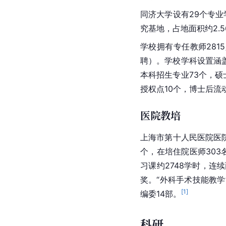
同济大学设有29个
专业
究基地，占地面积约2.
学校拥有专任教师281
聘）。学校学科设置涵
本科招生专业73个，硕
授权点10个，博士后流
医院教培
上海市
第十人民医院医
个，在培住院医师303名
习课约2748学时，连
奖
。“外科手术技能教学
[
1
]
编委14部。
科研