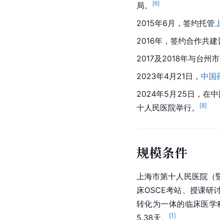
[
6
]
局。
2015年6月，签约托管
2016年，签约合作共
2017及2018年与
台州市
2023年4月21日，
中国
2024年5月25日，在中
[
8
]
十人民医院举行。
规模条件
上海市
第十人民医院（
床OSCE考站、授课研
转化为一体的
临床医学
[
1
]
5.38天。