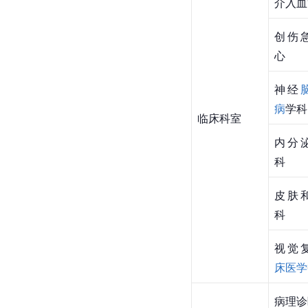
介入血
创伤
心
神经
病
学科
临床科室
内分
科
皮肤
科
视觉
床医学
病理诊