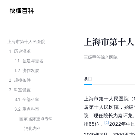
上海市第十人
上海市第十人民医院
1
历史沿革
三级甲等综合医院
1.1
创建与更名
1.2
协作发展
条目
2
规模条件
3
科室设置
上海市第十人民医院（
3.1
全部科室
属第十人民医院，始建于
3.2
重点科室
院，现任院长为秦环龙
国家临床重点专科
[
2
]
排65位，
2022年中
消化内科
2019年8月，3100