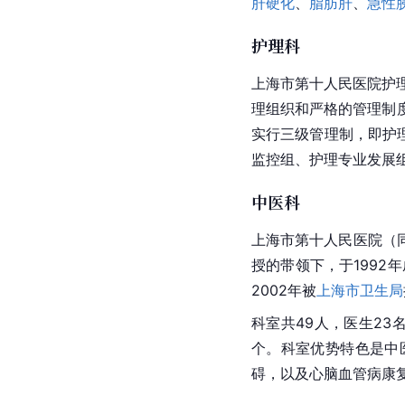
肝硬化
、
脂肪肝
、
急性
护理科
上海市第十人民医院护理
理组织和严格的管理制
实行三级管理制，即护理
监控组、护理专业发展
中医科
上海市第十人民医院（
授的带领下，于1992
2002年被
上海市卫生局
科室共49人，医生23
个。科室优势特色是中
碍，以及
心脑血管病
康