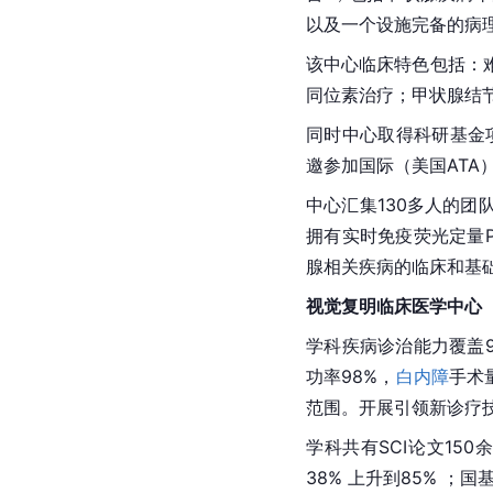
以及一个设施完备的病
该中心临床特色包括：
同位素
治疗；
甲状腺结
同时中心取得科研基金项目
邀参加国际（
美国
ATA
中心汇集130多人的团
拥有实时免疫
荧光
定量
腺
相关疾病的临床和基
视觉复明
临床医学
中心
学科疾病诊治能力覆盖9
功率98%，
白内障
手术
范围。开展引领新诊疗技
学科共有SCI论文15
38% 上升到85% ；