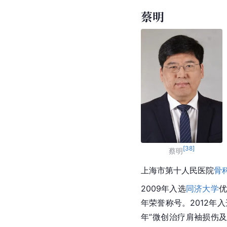
蔡明
[
38
]
蔡明
上海市第十人民医院
骨
2009年入选
同济大学
年荣誉称号。2012年
年”
微创
治疗肩袖损伤及