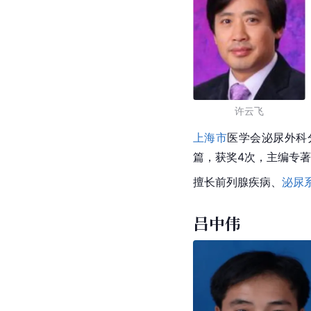
许云飞
上海市
医学会泌尿外科
篇，获奖4次，主编专著
擅长前列腺疾病、
泌尿
吕中伟