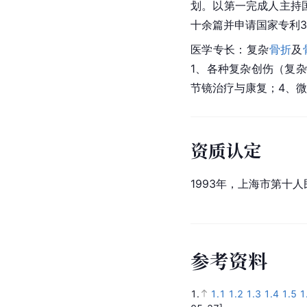
划。以第一完成人主持
十余篇并申请国家专利
医学专长：复杂
骨折
及
1、各种复杂创伤（复
节镜治疗与康复；4、
资质认定
1993年，上海市第十
参
考
资
料
1.
1.1
1.2
1.3
1.4
1.5
1