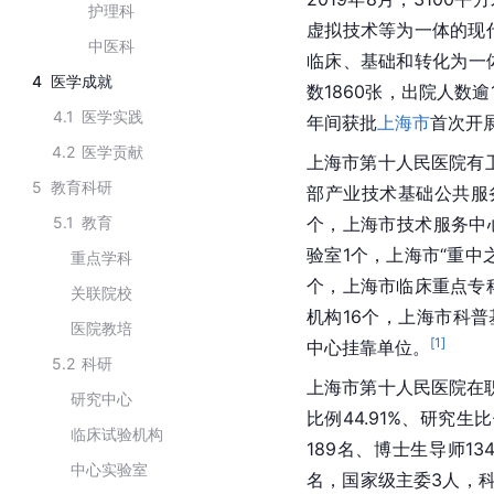
护理科
虚拟技术等为一体的现代
中医科
临床、基础和转化为一
4
医学成就
数1860张，出院人数逾1
4.1
医学实践
年间获批
上海市
首次开
4.2
医学贡献
上海市第十人民医院有
5
教育科研
部产业技术基础公共服
5.1
教育
个，上海市技术服务中心
验室1个，上海市“重中
重点学科
个，上海市临床重点专
关联院校
机构16个，上海市科
医院教培
[
1
]
中心挂靠单位。
5.2
科研
上海市第十人民医院在职
研究中心
比例44.91%、研究生
临床试验机构
189名、博士生导师13
中心实验室
名，国家级主委3人，