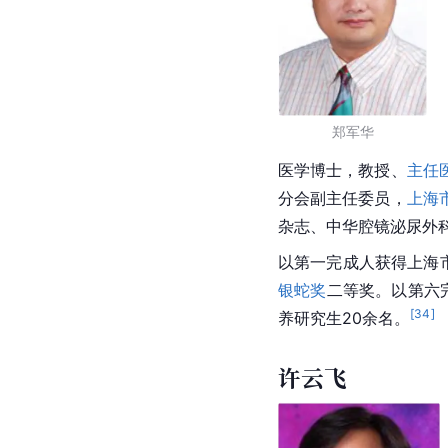
郑军华
医学博士
，教授、
主任
分会副主任委员，
上海
杂志、中华腔镜泌尿外
以第一完成人获得
上海
银蛇奖
二等奖。以第六
[
34
]
养研究生20余名。
许云飞