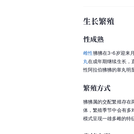
其他习性
不同于其他
猴科
动物，
在
雌性
狒狒
和
雄性
狒狒
行为可能是为了防止新
的保护行为更多的不是
生长繁殖
性成熟
雌性
狒狒在3-6岁迎来
丸
在成年期继续生长，
性阿拉伯狒狒的
睾丸
明