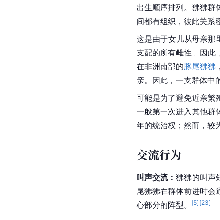
社群行为
狒狒是一种群居动物，
常以分布广泛、间隔良
种狒狒群体通常由几名
源充足，较大的群体还
狒狒中具有有明显的等
出生顺序排列。狒狒群
间都有组织，彼此关系
这是由于女儿从母亲那
支配的所有雌性。因此
在非洲南部的
豚尾狒狒
亲。因此，一支群体中
可能是为了避免近亲繁
一般第一次进入其他群
年的统治权；然而，较