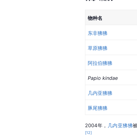
物种现状
截至2023年，该属的
尼奥科罗—科巴国家公
张、树木砍伐、为保护
保护级别
物种名
东非狒狒
草原狒狒
阿拉伯狒狒
Papio kindae