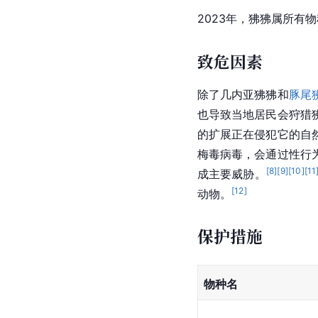
几内亚狒狒
豚尾狒狒
2004年，
几内亚狒狒
[
12
]
2023年，狒狒属所有
致危因素
除了几内亚狒狒和
豚尾
也导致当地居民会狩猎
的扩展正在侵犯它的自
梅毒病毒，会通过性行
[
8
]
[
9
]
[
10
]
[
11
成主要威胁。