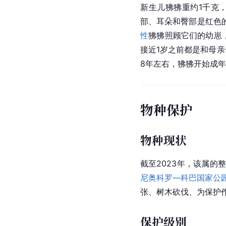
在受孕成功后，狒狒进
只会产下一个幼崽，偶
[
5
]
[
6
]
[
4
]
殖。
生长发育
新生儿狒狒重约1千克
部、耳朵和臀部是红色
性
狒狒照顾它们的幼崽
接近1岁之前都是和母亲
8年左右，狒狒开始成
物种保护