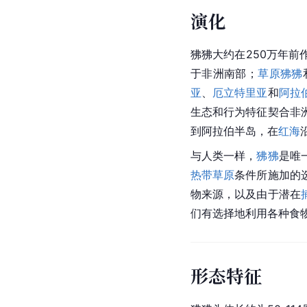
演化
狒狒
大约在250万年
于
非洲南部
；
草原狒狒
亚
、
厄立特里亚
和
阿拉
生态和行为特征契合
非
到阿拉伯半岛，在
红海
与人类一样，
狒狒
是唯
热带草原
条件所施加的
物来源，以及由于潜在
们有选择地利用各种食
形态特征