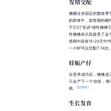
繁殖方式
狒狒属的
交配
繁殖存在
体，
繁殖季节
中会有多
模式呈现一雄多雌的特
发情交配
狒狒没有固定的繁殖季
的群体中，发情期的雌
于它们“告诉”雄性狒
性狒狒表示其接受了这
情期中段有15-20天
一小时可以交配7-14次
妊娠产仔