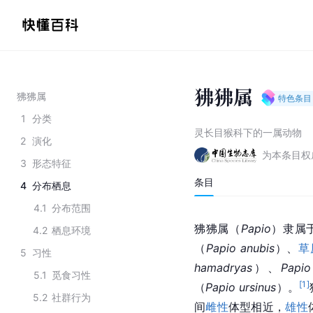
狒狒属
狒狒属
特色条目
1
分类
灵长目猴科下的一属动物
2
演化
为本条目权
3
形态特征
条目
4
分布栖息
4.1
分布范围
狒狒属（
Papio
）隶属
4.2
栖息环境
（
Papio anubis
）、
草
5
习性
hamadryas
）、
Papio
5.1
觅食习性
[
1
]
（
Papio ursinus
）。
5.2
社群行为
间
雌性
体型相近，
雄性