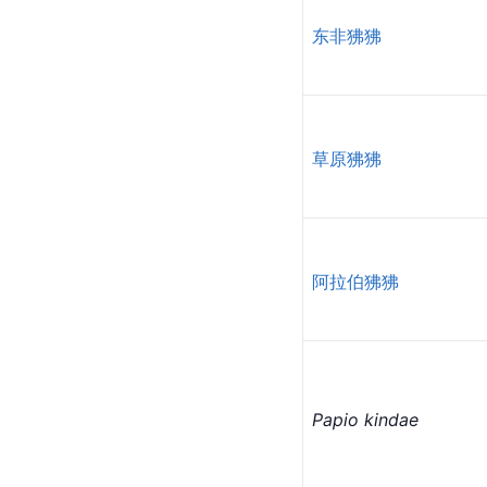
[
12
]
动物。
保护措施
物种名
东非狒狒
草原狒狒
阿拉伯狒狒