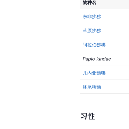
栖息环境
狒狒栖息环境多种多样
[
地区以及
雨林
地区。。
物种名
东非狒狒
草原狒狒
阿拉伯狒狒
Papio kindae
几内亚狒狒