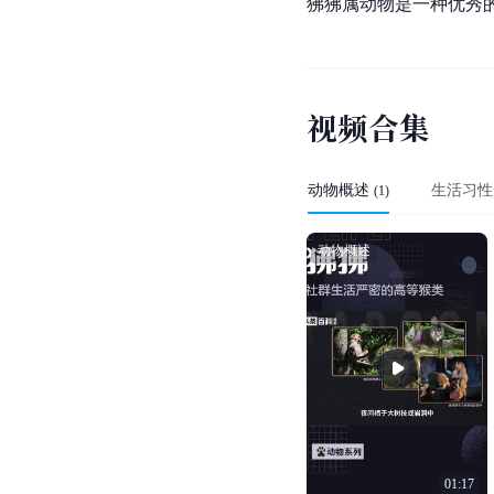
主要价值
狒狒是
食物网
中重要的
通气；它们也是很多食
在狒狒原产地，当地居
狒狒属动物是一种优秀
视
频
合
集
动物概述
生活习性
(
1
)
动物概述