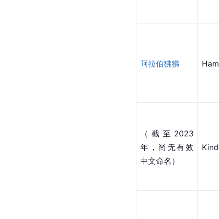
阿拉伯狒狒
Ham
（截至2023
年，尚无有效
Kin
中文命名）