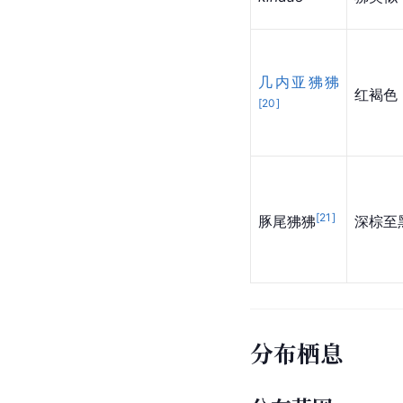
几内亚狒狒
红褐色
[
20
]
[
21
]
豚尾狒狒
深棕至
分布栖息