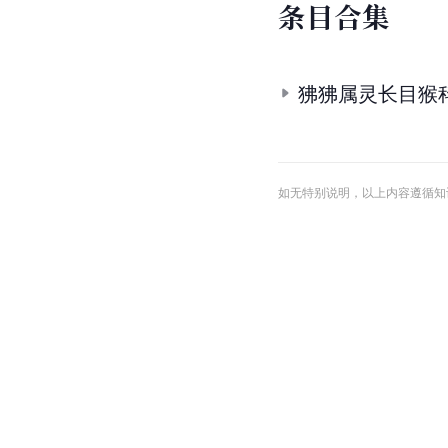
9.
9.1
9.2
9.3
9.4
9.5
9
10.
10.1
10.2
10.3
10.
条
目
合
集
狒狒属灵长目猴
如无特别说明，以上内容遵循知识共享