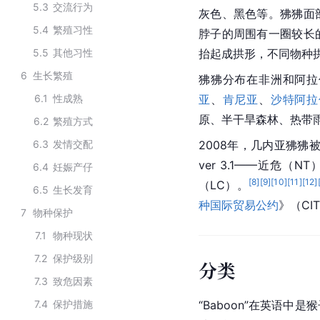
5.3
交流行为
灰色、黑色等。狒狒面
5.4
繁殖习性
脖子的周围有一圈较长
5.5
其他习性
抬起成拱形，不同物种
6
生长繁殖
狒狒分布在非洲和阿拉
6.1
性成熟
亚
、
肯尼亚
、
沙特阿拉
原、半干旱森林、热带
6.2
繁殖方式
6.3
发情交配
2008年，几内亚狒狒
ver 3.1——近危（
6.4
妊娠产仔
[
8
]
[
9
]
[
10
]
[
11
]
[
12
]
（LC）。
6.5
生长发育
种国际贸易公约
》（CI
7
物种保护
7.1
物种现状
7.2
保护级别
分类
7.3
致危因素
7.4
保护措施
“Baboon”在
英语
中是猴