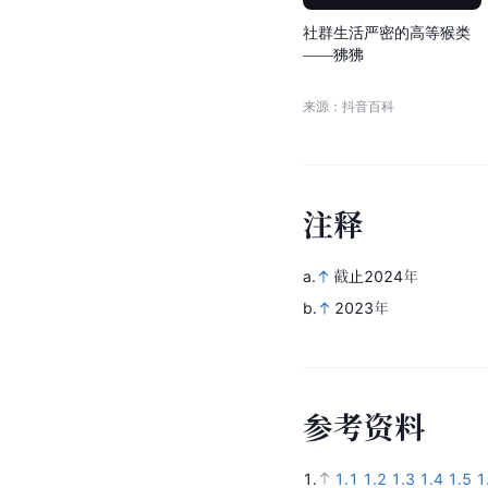
01:17
社
群
生
活
严
密
的
高
等
猴
类
—
—
狒
狒
来源：抖音百科
注
释
a.
截止2024年