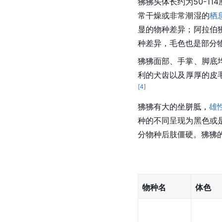
狒狒头体长约为50-114
常干燥或非常潮湿的
栖
显的物种差异；
阿拉伯
种差异，毛色也是部分
狒狒面部、
手掌
、脚底
利的犬齿以及厚厚的皮
[
4
]
狒狒有大的坐
胼胝
，
雄
种的不同呈现为黑色或
分物种后肢僵硬。狒狒
物种名
体色