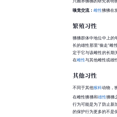
触觉交流：
触觉交流形
手势及面部表情：
表达
只圈养狒狒的研究表明
嗅觉交流：
雌性
狒狒在
繁殖习性
狒狒群体中地位中上的
长的雄性那里“偷走”
定于它与该雌性的长期
在
雌性
与其他雌性或雄