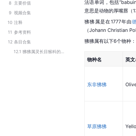
法语单词，包括“babui
8
主要价值
意思是动物的厚嘴唇（1
9
视频合集
狒狒属是在1777年由
10
注释
（Johann Christian
11
参考资料
狒狒属有以下6个物种：
12
条目合集
12.1
狒狒属灵长目猴科的分类
物种名
英文
东非狒狒
Oliv
草原狒狒
Yell