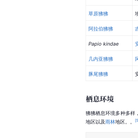
下表为狒狒属各物种的
物种名
东非狒狒
草原狒狒
阿拉伯狒狒
Papio kindae
几内亚狒狒
豚尾狒狒