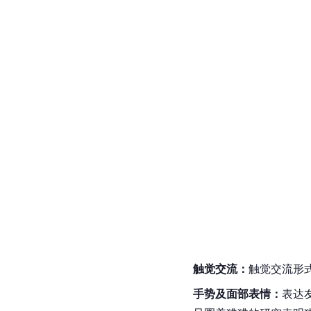
交流行为
叫声交流：
狒狒的叫声
尾狒狒在群体前进时会
[
5
]
[
23
]
心部分的阵型。