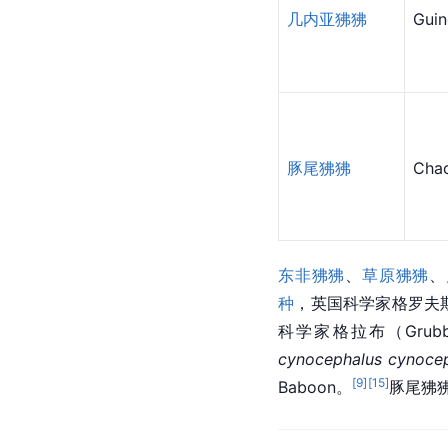
几内亚狒狒
Gui
豚尾狒狒
Cha
东非狒狒
、
草原狒狒
、
种
，
英国
科学家格罗夫
科学家格拉布（Gru
cynocephalus cynocep
[
9
]
[
15
]
Baboon。
豚尾狒