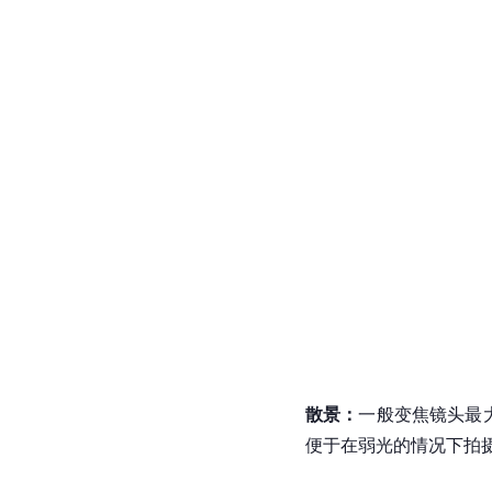
散景：
一般
变焦镜头
最
便于在弱光的情况下拍