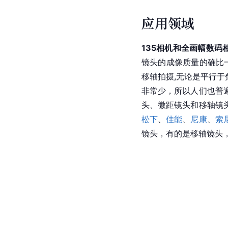
应用领域
135相机和
全画幅
数码
镜头的成像质量的确比
移轴拍摄,无论是平行
非常少，所以人们也普
头、微距镜头和
移轴镜
松下
、
佳能
、
尼康
、
索
镜头，有的是移轴镜头