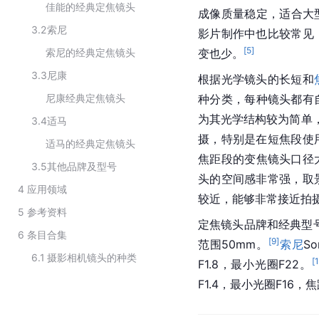
佳能的经典定焦镜头
成像质量稳定，适合大
3.2
索尼
影片制作中也比较常见
[
5
]
索尼的经典定焦镜头
变也少。
3.3
尼康
根据光学镜头的长短和
尼康经典定焦镜头
种分类，每种镜头都有
为其光学结构较为简单，
3.4
适马
摄，特别是在短焦段使
适马的经典定焦镜头
焦距段的变焦镜头口径
3.5
其他品牌及型号
头的空间感非常强，取
4
应用领域
较近，能够非常接近拍
5
参考资料
定焦镜头品牌和经典型号有：
6
条目合集
[
9
]
范围50mm。
索尼
So
6.1
摄影相机镜头的种类
[
F1.8，最小光圈F22。
F1.4，最小光圈F16，