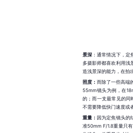
景深
：通常情况下，定
多摄影师都喜欢利用浅
造浅景深的能力，在拍
照度：
而除了一些高端
55mm镜头为例，在1
的；而一支最常见的同
不需要降低
快门速度
或
重量：
因为定焦镜头的
准50mm F/1.8重量