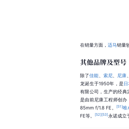
在销量方面，
适马
销量较
其他品牌及型号
除了
佳能
、
索尼
、
尼康
龙
诞生于1950年，是
日
有限公司，生产的经典定焦镜
是由前尼康工程师创办，
[
51
]
85mm f/1.8 FE。
唯
[
52
]
[
53
]
FE等。
永诺成立于