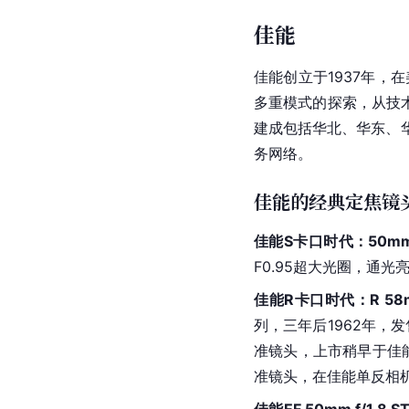
佳能
佳能
创立于1937年，
多重模式的探索，从技术
建成包括
华北
、华东、
务网络。
佳能的经典定焦镜
佳能S卡口时代：50mm 
F0.95超大光圈，通
佳能R卡口时代：R 58
列，三年后1962年，
准镜头，上市稍早于佳
准镜头，在
佳能单反
相