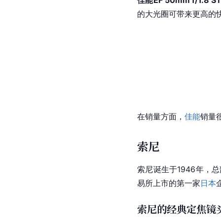
佳能EF 50mm f/1.8 
的大光圈可带来更高的
在销量方面，
佳能
销量很
索尼
索尼
诞生于1946年，
易所上市的第一家
日本
索尼的经典定焦镜