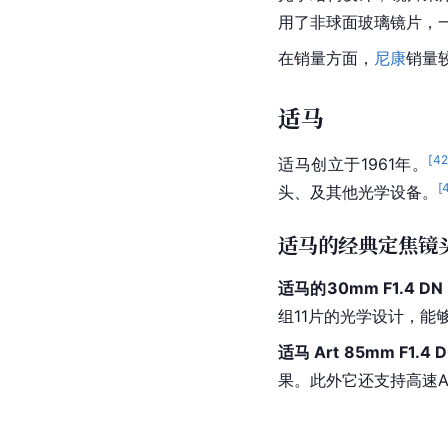
用了非球面
玻璃镜片
，
在销量方面，
尼康
销量较
适马
[
42
适马
创立于1961年。
[
头
、及其他光学设备。
适马的经典定焦镜
适马的30mm 
F1.
4 D
组11片的光学设计，能
适马 Art 85mm F1.4 
果。此外它还支持高速A