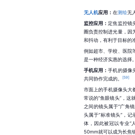
无人机
应用：
在
测绘
无
监控应用：
定焦监控镜
圈负责控制进光量，因
和抖动，有利于目标的
例如超市、学校、医院
是一种经济实惠的选择
手机应用：
手机的摄像
[
59
]
共同协作完成的。
市面上的手机摄像头大
常说的“
鱼眼镜头
”，这
之间的镜头属于“广角镜
头属于“标准镜头”，
体，因此被冠以专业“
50mm就可以成为长焦