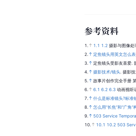
参
考
资
料
1.
1.1
1.2
摄影与图像处
2.
定焦镜头用英文怎么表
3.
定焦镜头受影友喜爱
.
4.
摄影技术/镜头
.
摄影技
5.
故事片创作完全手册 
6.
6.1
6.2
6.3
动画视听
7.
什么是标准镜头?标准镜
8.
怎么用“长焦”和“广角
9.
503 Service Temporar
10.
10.1
10.2
503 Servi