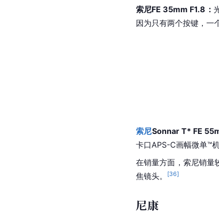
索尼FE 35mm F1.8：
因为只有两个按键，一
索尼
Sonnar T* FE 55
卡口APS-C画幅微单
在销量方面，
索尼
销量较
[
36
]
焦镜头。
尼康