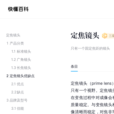
定焦镜头
定焦镜头
三
1
产品分类
只有一个固定焦距的镜头
1.1
标准镜头
1.2
广角镜头
条目
1.3
长焦镜头
2
定焦镜头优缺点
定焦镜头（prime 
2.1
优点
只有一个视野。定焦镜
2.2
缺点
在变焦过程中对成像会
3
品牌及型号
质量稳定。与变焦镜头
3.1
佳能
像清晰而稳定，对焦非