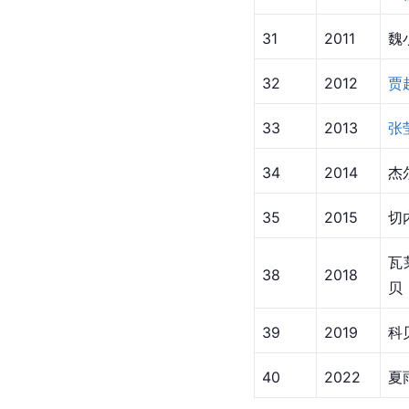
31
2011
魏
32
2012
贾
33
2013
张
34
2014
杰
35
2015
切
瓦
38
2018
贝
39
2019
科
40
2022
夏