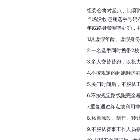
组委会将对起点、比赛
当场没收违规选手号码
年或终身禁赛等处罚，
1.以虚假年龄、虚假身
2.一名选手同时携带2
3.多人交替替跑，以接
4.不按规定的起跑顺序
5.关门时间后，不服从
6.不按规定路线跑完全
7.重复通过终点或利用
8.私自涂改、制作、转
9.不服从赛事工作人员