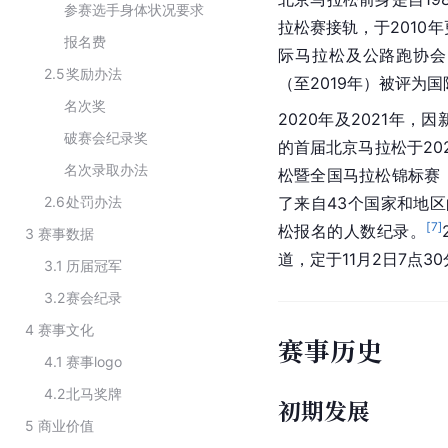
参赛选手身体状况要求
拉松赛接轨，于2010
报名费
际马拉松及公路跑协会（
2.5
奖励办法
（至2019年）被评为
名次奖
2020年及2021年
破赛会纪录奖
的首届北京马拉松于202
名次录取办法
松暨全国马拉松锦标赛
2.6
处罚办法
了来自43个国家和地区
[
7
]
松报名的人数纪录。
3
赛事数据
道，定于11月2日7点3
3.1
历届冠军
3.2
赛会纪录
4
赛事文化
赛事历史
4.1
赛事logo
4.2
北马奖牌
初期发展
5
商业价值