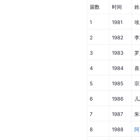
届数
时间
姓
1
1981
埃
2
1982
李
3
1983
罗
4
1984
喜
5
1985
宗
6
1986
儿
7
1987
朱
8
1988
阿