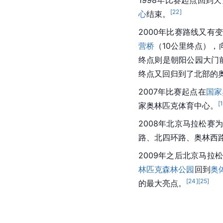
1998年比赛起点回
[
22
]
心
结束。
2000年比赛路线又有
营桥
（10公里终点），
终点则是朝阳公园大门
终点又回归到了北部的
2007年比赛起点在
国家
[
家奥林匹克体育中心。
2008年北京马拉松赛
路、北四环路、奥林西
2009年之后北京马
林匹克森林公园
回到
奥
[
24
]
[
25
]
的最大亮点。