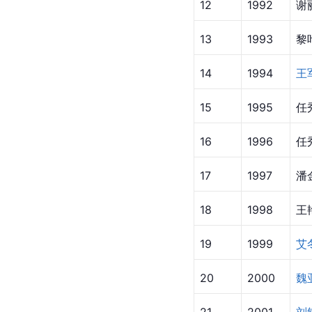
12
1992
谢
13
1993
黎
14
1994
王
15
1995
任
16
1996
任
17
1997
潘
18
1998
王
19
1999
艾
20
2000
魏
21
2001
刘