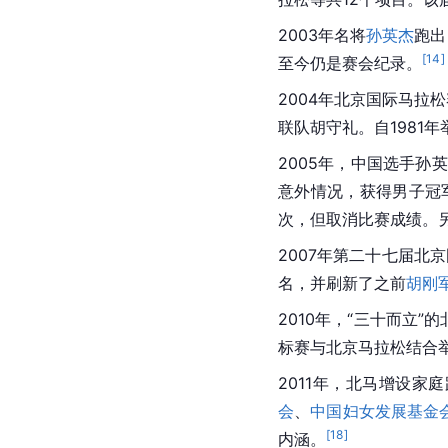
2003年名将
孙英杰
跑出
[
14
]
至今仍是赛会纪录。
2004年北京国际马拉
联队胡守礼。自1981
2005年，中国选手孙
意外情况，获得男子冠
次，但取消比赛成绩。
2007年第二十七届
名，并刷新了之前
胡刚
2010年，“三十而立
标赛与北京马拉松结合
2011年，北马增设家
会
、
中国妇女发展基金
[
18
]
内涵。