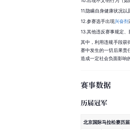
10.出现不文明行为（
11.隐瞒自身健康状况
12.参赛选手出现
兴奋剂
13.其他违反赛事规定
其中，利用违规手段获
赛中发生的一切后果责
造成一定社会负面影响
赛事数据
历届冠军
北京国际马拉松赛历届