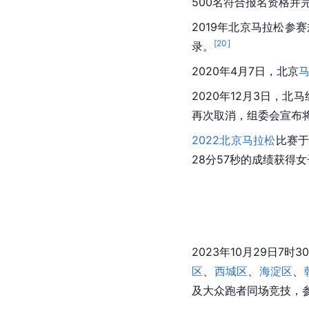
500名符合报名资格
2019年北京马拉松参赛
[
20
]
录。
2020年4月7日，北京
2020年12月3日，
再次取消，组委会宣布将
2022北京马拉松
比赛于
28分57秒的成绩获得
2023年10月29日7时
区
、
西城区
、
海淀区
、
及大众跑者同场竞技，参