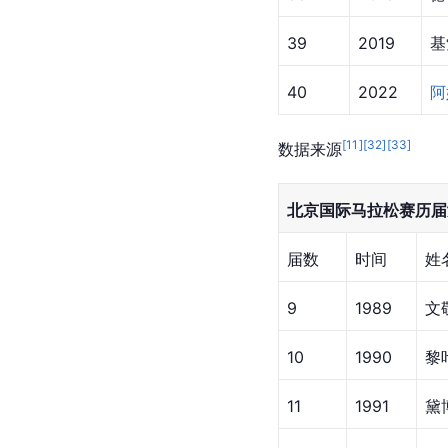
39
2019
基
40
2022
阿
[
11
]
[
32
]
[
33
]
数据来源
北京国际马拉松赛历届
届数
时间
姓
9
1989
文
10
1990
黎
11
1991
黛