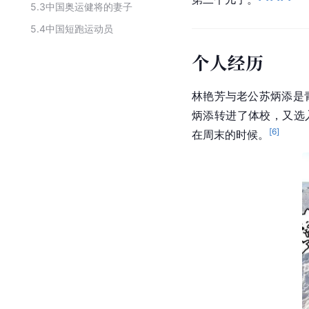
5.3
中国奥运健将的妻子
5.4
中国短跑运动员
个人经历
林艳芳与老公苏炳添是
炳添转进了体校，又选
[
6
]
在周末的时候。