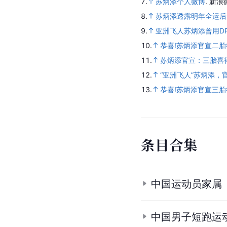
7.
苏炳添个人微博
.
新浪
8.
苏炳添透露明年全运后
9.
亚洲飞人苏炳添曾用D
10.
恭喜!苏炳添官宣二
11.
苏炳添官宣：三胎喜
12.
“亚洲飞人”苏炳添，
13.
恭喜!苏炳添官宣三
条
目
合
集
中国运动员家属
中国男子短跑运