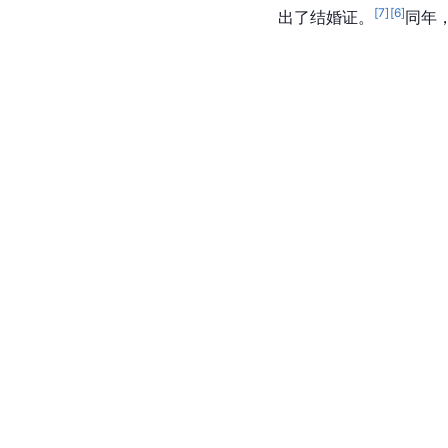
[
7
]
[
6
]
出了结婚证。
同年