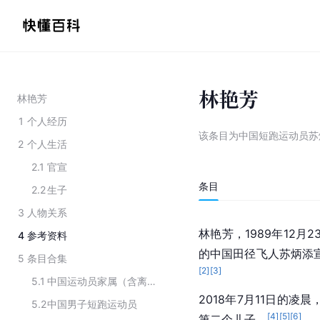
林艳芳
林艳芳
1
个人经历
该条目为
中国短跑运动员苏
2
个人生活
2.1
官宣
条目
2.2
生子
3
人物关系
林艳芳，1989年12月
4
参考资料
的中国田径飞人
苏炳添
5
条目合集
[
2
]
[
3
]
5.1
中国运动员家属（含离异）
2018年7月11日的凌
5.2
中国男子短跑运动员
[
4
]
[
5
]
[
6
]
第二个儿子。