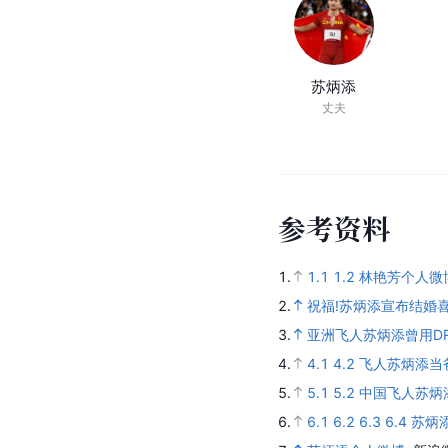
苏炳添
丈夫
参
考
资
料
1.
1.1
1.2
林艳芳个人微
2.
祝福!苏炳添宣布结婚
3.
亚洲飞人苏炳添曾用D
4.
4.1
4.2
飞人苏炳添当
5.
5.1
5.2
中国飞人苏炳
6.
6.1
6.2
6.3
6.4
苏炳添