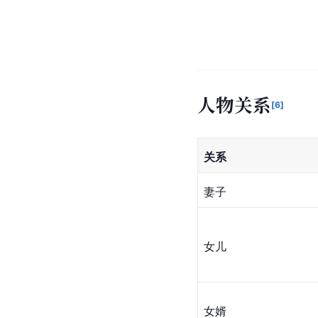
人物关系
[
6
]
关系
妻子
女儿
女婿