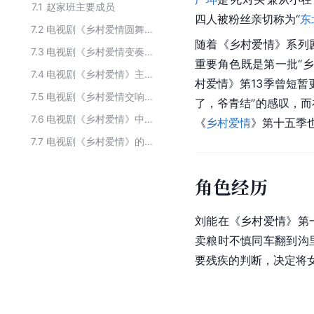
7.1
赵家班主要成员
四人被粉丝亲切称为“
东
7.2
电视剧《乡村爱情圆舞曲》的主要角色
随着《乡村爱情》系列
7.3
电视剧《乡村爱情变奏曲》中的角色
重要角色既是第一批“乡
7.4
电视剧《乡村爱情》主要角色
村爱情》第13季曾短暂
7.5
电视剧《乡村爱情交响曲》中的角色
了，爷青结”的感叹，而
7.6
电视剧《乡村爱情》中的主要人物
《
乡村爱情
》第十五季也
7.7
电视剧《乡村爱情》的主要角色
角色经历
刘能在《乡村爱情》第
卖粮时不慎同车翻到沟
要残疾的判断，决定将女