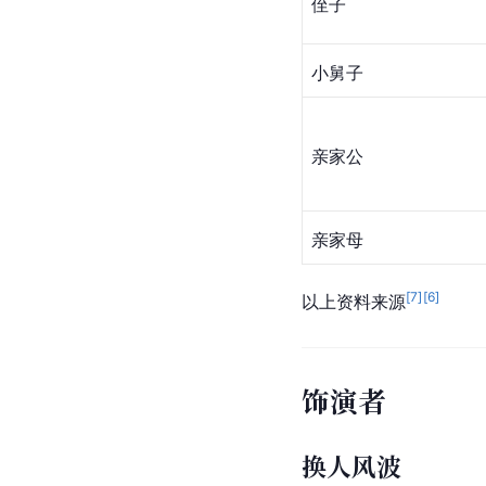
侄子
小舅子
亲家公
亲家母
[
7
]
[
6
]
以上资料来源
饰演者
换人风波