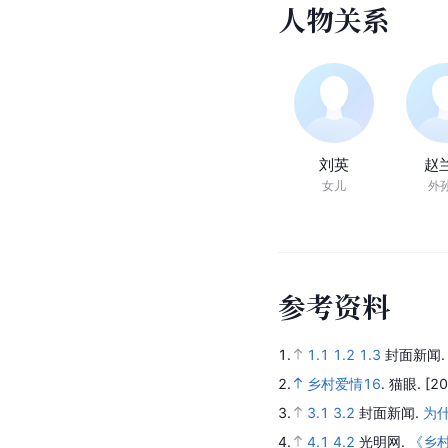
人
物
关
系
刘英
赵
女儿
外
参
考
资
料
1.
1.1
1.2
1.3
封面新闻
2.
乡村爱情16
.
猫眼.
[20
3.
3.1
3.2
封面新闻.
为
4.
4.1
4.2
光明网.
《乡