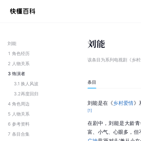
刘能
刘能
1
角色经历
该条目为
系列电视剧《乡村
2
人物关系
3
饰演者
条目
3.1
换人风波
3.2
再度回归
刘能是在《
乡村爱情
》
4
角色周边
[
1
]
5
人物关系
在剧中，刘能是大龄青
6
参考资料
富、小气、心眼多，但
7
条目合集
广坤
是‘死对头’兼从小