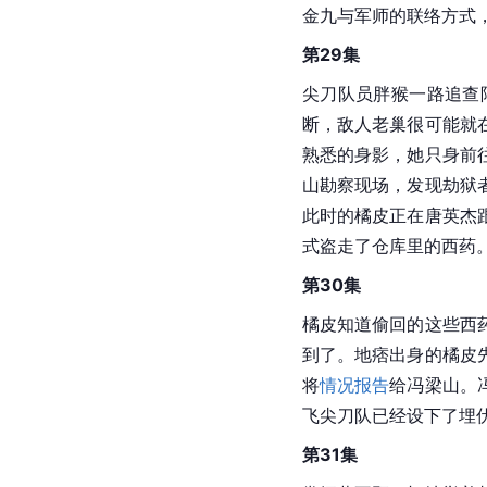
金九与军师的联络方式
第29集
尖刀队员胖猴一路追查
断，敌人老巢很可能就
熟悉的身影，她只身前
山勘察现场，发现劫狱
此时的橘皮正在唐英杰
式盗走了仓库里的西药
第30集
橘皮知道偷回的这些西
到了。地痞出身的橘皮
将
情况报告
给冯梁山。
飞尖刀队已经设下了埋
第31集