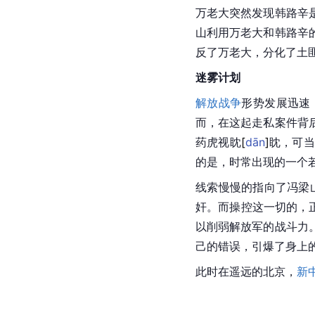
万老大突然发现韩路辛
山利用万老大和韩路辛
反了万老大，分化了土
迷雾计划
解放战争
形势发展迅速
而，在这起走私案件背
药虎视
眈
[
dān
]
眈，可当
的是，时常出现的一个
线索慢慢的指向了冯梁
奸。而操控这一切的，
以削弱解放军的战斗力
己的错误，引爆了身上
此时在遥远的北京，
新