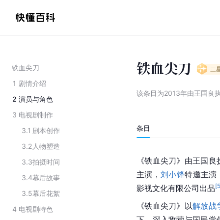
铁血尖刀
铁血尖刀
三
1
剧情介绍
该条目为
2013年由王国良
2
演员与角色
3
电视剧制作
条目
3.1
剧本创作
3.2
人物塑造
《铁血尖刀》由王国良
3.3
拍摄时间
主演，
刘小锋
特邀主演
3.4
幕后故事
[
影视文化有限公司出品
3.5
幕后花絮
《铁血尖刀》以
解放战
4
电视剧特色
下，深入敌营与国民党