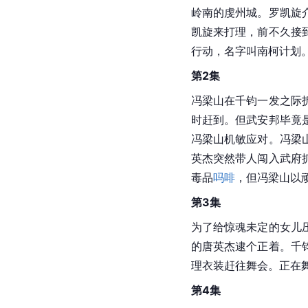
岭南的虔州城。罗凯旋
凯旋来打理，前不久接
行动，名字叫南柯计划
第2集
冯梁山在千钧一发之际
时赶到。但武安邦毕竟
冯梁山机敏应对。冯梁
英杰突然带人闯入武府
毒品
吗啡
，但冯梁山以
第3集
为了给惊魂未定的女儿
的唐英杰逮个正着。千
理衣装赶往舞会。正在
第4集