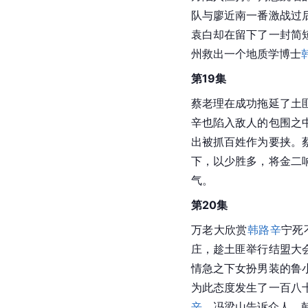
队与廖近南一番激战过
袁白却在留下了一封简
州救出一个地质学博士
第19集
蔡老理在成功拖延了土
辛也陷入敌人的包围之
出被抓百姓作为要挟。
下，以少胜多，将金二
气。
第20集
万老大欣赏
韩路辛
宁死
庄，趁土匪举行结盟大
情急之下女扮男装的鲁
为此态度发生了一百八
辛
。冯梁山告诉众人，