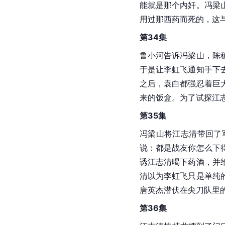
能就是那个内奸。冯梁
用过那西药而死的，这
第34集
鲁小河告诉冯梁山，陈
于是让李虹飞通知手下
之后，袁白都强忍着巨
来的饭盒。为了试探江
第35集
冯梁山将江志清带回了
说：都是战友你怎么下
诱江志清喝下药酒，并
清以为李虹飞只是单纯
唐英杰潜伏在尖刀队里
第36集