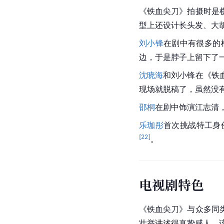
《铁血尖刀》拍摄时是
型上还设计长头发、大
刘小锋
在剧中有很多的
边，于是脖子上留下了一
沈晓海
和刘小锋在《铁
现场就脱稿了，虽然没
邵桐
在剧中饰演江志清
乐珈彤
首次挑战特工身
[
22
]
。
电视剧特色
《铁血尖刀》与众多同
壮举讲述得真挚感人，