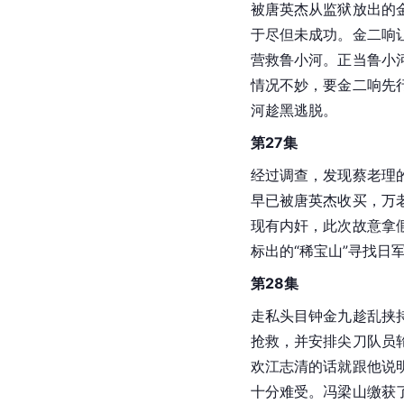
被唐英杰从监狱放出的
于尽但未成功。金二响
营救鲁小河。正当鲁小
情况不妙，要金二响先
河趁黑逃脱。
第27集
经过调查，发现蔡老理
早已被唐英杰收买，万
现有内奸，此次故意拿
标出的“稀宝山”寻找日
第28集
走私头目钟金九趁乱挟
抢救，并安排尖刀队员
欢江志清的话就跟他说
十分难受。冯梁山缴获