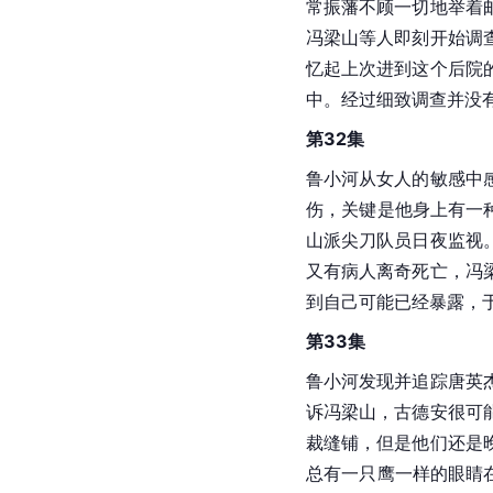
常振藩不顾一切地举着
冯梁山等人即刻开始调
忆起上次进到这个后院
中。经过细致调查并没
第32集
鲁小河从女人的敏感中
伤，关键是他身上有一
山派尖刀队员日夜监视
又有病人离奇死亡，冯
到自己可能已经暴露，
第33集
鲁小河发现并追踪唐英
诉冯梁山，古德安很可
裁缝铺，但是他们还是
总有一只鹰一样的眼睛