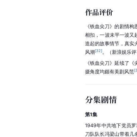
作品评价
《铁血尖刀》的剧情构
相扣，一波未平一波又
迭起的故事情节，真实
[
32
]
风潮
。（
新浪娱乐
评
《铁血尖刀》延续了《
[
摄角度均颇有美剧风范
分集剧情
第1集
1949年中共地下党员
刀队队长冯梁山带着几