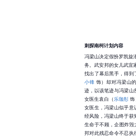
刺探南柯计划内容
冯梁山决定假扮罗凯旋
务。武安邦的女儿武宜
找出了幕后黑手，得到
小锋
 饰）却对冯梁山
迹，以该笔迹与冯梁山
女医生袁白（
乐珈彤
 
女医生，冯梁山似乎意
经风险，冯梁山终于获
生命于不顾，企图炸毁
邦对此残忍命令不忍执