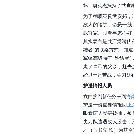
坏。唐英杰挟持了武宜
为了彻底策反武安邦，
敌人的陷阱，命悬一线
武宜家。眼看事态不好
其实袁白是共产党潜伏
结者”的联络方式，知
军统高级特工“终结者
走了自己的父亲，赶去
经过一番苦战，尖刀队
护送情报人员
袁白接到新任务来到
海
护送一份重要情报回
上
眼看两人就要被捕，被
尖刀队遭遇敌人袭击，
才（马书立 饰）为获