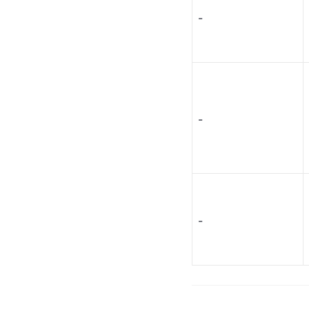
-
-
-