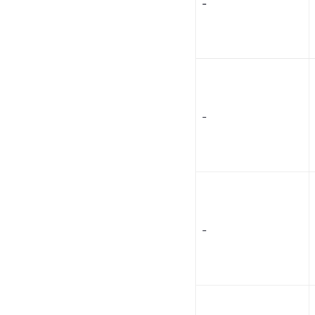
-
-
-