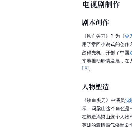
电视剧制作
剧本创作
《铁血尖刀》作为《
尖
用了章回小说式的创作
占得先机，开创了中国
扣地推动剧情发展，在
[
10
]
。
人物塑造
《铁血尖刀》中演员
沈
示，冯梁山这个角色是
在塑造冯梁山这个人物
英雄的豪情霸气侠骨柔情