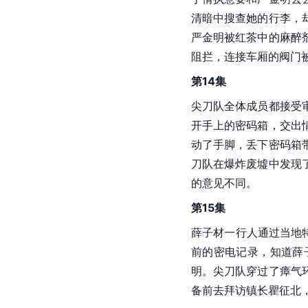
清暗中搜查她的行李，
严金明被红茶中的麻醉
阻拦，连接车厢的阀门
第14集
尖刀队全体成员都接受
开手上的密码箱，交出
动了手脚，丢下密码箱
刀队在爆炸废墟中发现
的意见不同。
第15集
薛子材一行人通过当地
前的密电记录，知道薛
明。尖刀队穿过了瘴气
备前去拜访镇长瞿征北