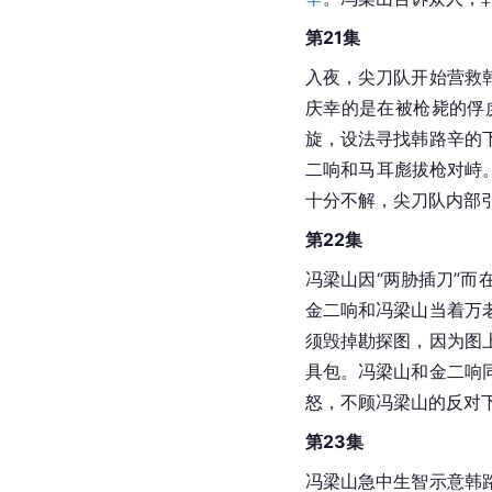
第21集
入夜，尖刀队开始营救
庆幸的是在被枪毙的俘
旋，设法寻找韩路辛的
二响和马耳彪拔枪对峙
十分不解，尖刀队内部
第22集
冯梁山因“两胁插刀”
金二响和冯梁山当着万
须毁掉勘探图，因为图
具包。冯梁山和金二响
怒，不顾冯梁山的反对
第23集
冯梁山急中生智示意韩