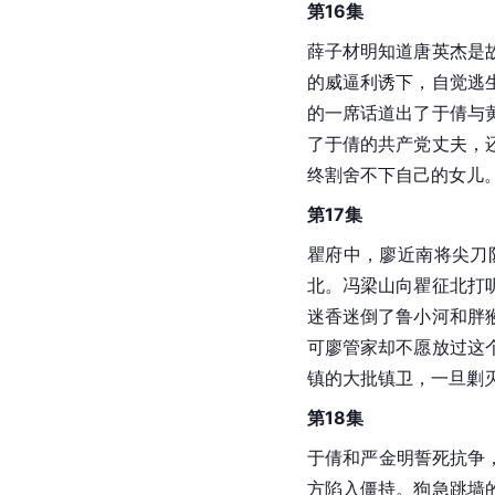
第16集
薛子材明知道唐英杰是
的威逼利诱下，自觉逃
的一席话道出了于倩与
了于倩的共产党丈夫，
终割舍不下自己的女儿
第17集
瞿府中，廖近南将尖刀
北。冯梁山向瞿征北打
迷香迷倒了鲁小河和胖
可廖管家却不愿放过这
镇的大批镇卫，一旦剿
第18集
于倩和严金明誓死抗争
方陷入僵持。狗急跳墙