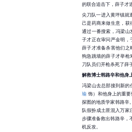
的联合追击下，薛子才逃
尖刀队一进入黄坪镇就
己是药商来做生意，获
通过一番搜索，冯梁山
子才正在审问严金明，
薛子才准备杀害他们之
狗急跳墙的薛子才举枪
刀队员们开枪杀死了薛
解救博士韩路辛和他身
冯梁山去总部接到新的
瑜
 饰）和他身上的重
探图的地质学家韩路辛
队假扮成土匪混入万家
步骤准备救出韩路辛，
机反攻。