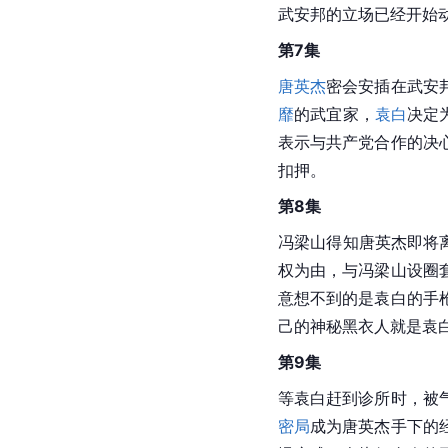
武安邦的立场已经开始
第7集
唐英杰
密会安插在武安
靡
的武宜家，
袁白
决定
表示与共产党合作的决
扣押。
第8集
冯梁山得知唐英杰即将
权为由，与冯梁山设圈
意想不到的是袁白的手
己的神秘黑衣人就是袁
第9集
等袁白赶到诊所时，被
密局
成为唐英杰手下的