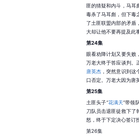
匪的猜疑和内斗，马耳
毒杀了马耳彪，但下毒
了土匪联盟内部的矛盾
大却让他不要再提及此
第24集
眼看劝降计划又要失败
万老大终于答应谈判。
唐英杰
，突然意识到这
口否定。万老大因为唐
第25集
土匪头子“
花满天
”带领
刀队员击退匪徒救下了
怒，终于下定决心签订
第26集