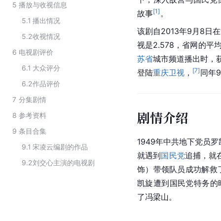
5
播放与收视信息
[
1
]
故事
。
5.1
播出情况
该剧自2013年9月8
5.2
收视情况
视是2.578，省网的
6
电视剧评价
苏省
城市频道播出时，获
6.1
大众评分
[
7
]
登陆
重庆卫视
，
同年9
6.2
作品评价
7
分集剧情
剧情介绍
8
参考资料
9
条目合集
1949年中共地下党员
9.1
宋凌云编剧的作品
就遇到
国民党
追捕，就
9.2
刘交心主演的电视剧
饰）带领队员成功解救
凯旋遭到国民党特务的
了冯梁山。