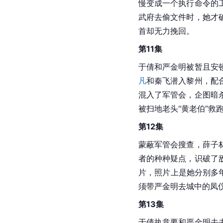
慢变成一个执行命令的
武府去偷文件时，她才
首却无力挽回。
第11集
于倩和严金明被暂且安
凡
和秦飞潜入黎州，配
混入了军管会，企图暗
被扫地老头“黄老伯”救
第12集
蒙蔽军管会搜查，薛子
者的种种疑点，识破了
片，照片上是她分别多
须带严金明去城中的凤
第13集
于倩执意要和严金明去