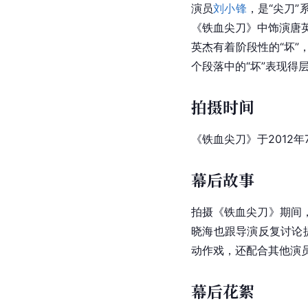
演员
刘小锋
，是“
尖刀
”
《铁血尖刀》中饰演唐
英杰
有着阶段性的“坏”
个段落中的“坏”表现得
拍摄时间
《铁血尖刀》于2012
幕后故事
拍摄《铁血尖刀》期间
晓海也跟导演反复讨论
动作戏，还配合其他演
幕后花絮