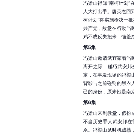
冯梁山得知“南柯计划
人大打出手。唐英杰回
柯计划”将实施枪决一批
共产党，故意在行动当
鸡不成反失把米，恼羞
第5集
冯梁山邀请武宜家看当
离开之际，碰巧武安邦
定，在事发现场的冯梁
背影与之前碰到的黑衣
己的身份，原来她是南
第6集
冯梁山来到教堂，假扮
不当历史罪人武安邦在
杀。冯梁山见时机成熟