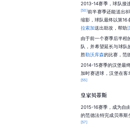
2013-14赛季，球队
[
50
]
前半赛季还能送出
8
缩影，球队最终以第1
拉索加
送出助攻，帮助
由于前一个赛季后半程的
队，并希望延长与球队
胜
勒沃库森
的比赛，范
2014-15赛季的
汉堡
最
加时赛进球，汉堡在客
[
55
]
皇家贝蒂斯
2015-16赛季，成为
的范德法特完成贝蒂斯
[
57
]