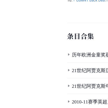
10.
USMNT back Dest na
条
目
合
集
历年欧洲金童奖
21世纪阿贾克斯
21世纪阿贾克斯
2010-11赛季