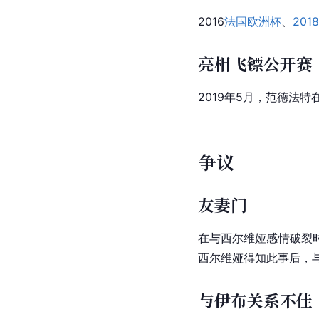
2016
法国
欧洲杯
、
20
亮相飞镖公开赛
2019年5月，范德法特
争议
友妻门
在与
西尔维娅
感情破裂
西尔维娅
得知此事后，
与伊布关系不佳