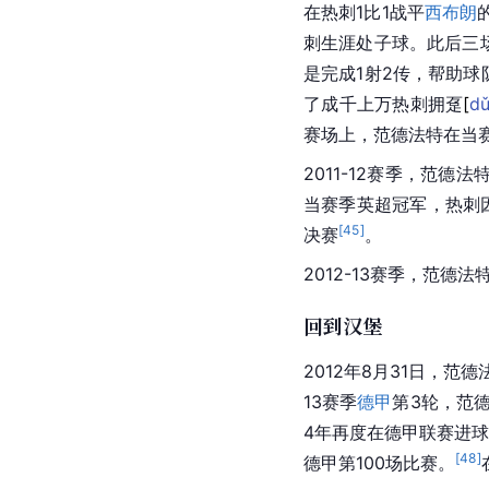
在
热刺
1比1战平
西布朗
刺
生涯处子球。此后三
是完成1射2传，帮助
了成千上万
热刺
拥
趸
[
d
赛场上，范德法特在当
2011-12赛季，
范德法
当赛季
英超
冠军，
热刺
[
45
]
决赛
。
2012-13赛季，范德法
回到汉堡
2012年8月31日，
范德
13赛季
德甲
第3轮，范
4年再度在
德甲联赛
进
[
48
]
德甲第100场比赛。