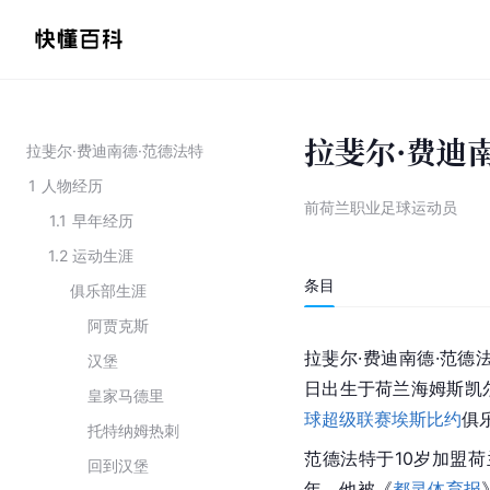
拉斐尔·费迪
拉斐尔·费迪南德·范德法特
1
人物经历
前荷兰职业足球运动员
1.1
早年经历
1.2
运动生涯
条目
俱乐部生涯
阿贾克斯
拉斐尔·费迪南德·范德法特（Ra
汉堡
日出生于荷兰海姆斯凯
皇家马德里
球超级联赛
埃斯比约
俱
托特纳姆热刺
范德法特
于10岁加盟
回到汉堡
年，他被《
都灵体育报