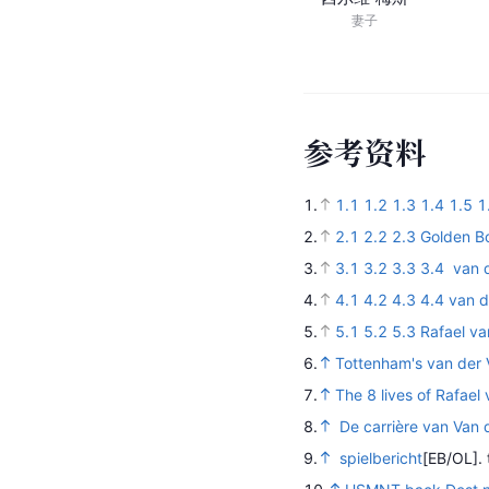
妻子
参
考
资
料
1.
1.1
1.2
1.3
1.4
1.5
1
2.
2.1
2.2
2.3
Golden Bo
3.
3.1
3.2
3.3
3.4
van d
4.
4.1
4.2
4.3
4.4
van d
5.
5.1
5.2
5.3
Rafael va
6.
Tottenham's van der 
7.
The 8 lives of Rafael
8.
De carrière van Van d
9.
spielbericht
[EB/OL].