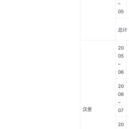
–
05
总计
20
05
–
06
20
06
–
汉堡
07
20