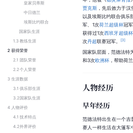
皇家贝蒂斯
贾克斯
，先后效力于
汉
中日德兰
以及埃斯比约联合俱乐
埃斯比约联合
军、1次
荷兰超级杯
冠军
国家队生涯
获得过1次
西班牙超级
[
3
]
1.3
教练生涯
次
丹超
联赛冠军。
2
获得荣誉
国家队层面，范德法特
2.1
团队荣誉
和3次
欧洲杯
，帮助
荷兰
2.2
个人荣誉
3
生涯数据
人物经历
3.1
俱乐部生涯
3.2
国家队生涯
早年经历
4
人物评价
4.1
技术特点
范德法特
出生在一个吉
4.2
外界评价
赛人一样生活在大篷车