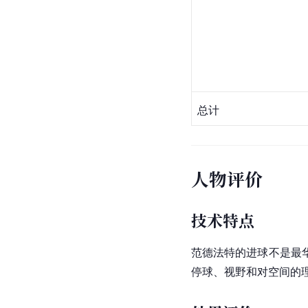
总计
人物评价
技术特点
范德法特的进球不是最
停球
、视野和对空间的