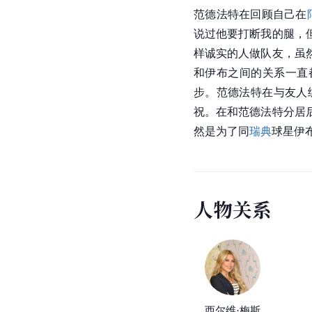
范德法特在回顾自己在
说过他要打断我的腿，
样诚实的人做队友，虽
和
伊布
之间的关系一直
步。范德法特在与友人
祝。在和范德法特分居
然是为了同
瑞典
球星
伊
人
物
关
系
西尔维·梅斯