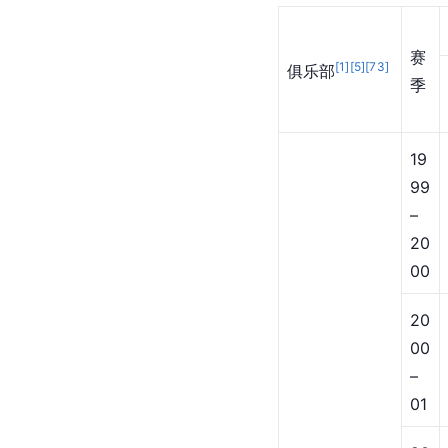
赛
[
1
]
[
5
]
[
73
]
俱乐部
季
19
99
–
20
00
20
00
–
01