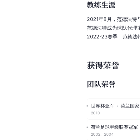
教练生涯
2021年8月，范德法特
范德法特成为球队代理
2022-23赛季，范德
获得荣誉
团队荣誉
世界杯亚军
·
荷兰国家
2010
荷兰足球甲级联赛冠军
2002、2004