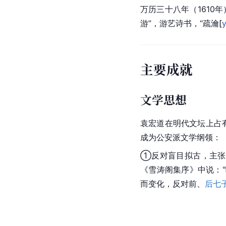
万历三十八年（161
游”，游艺诗书，“疏
瀹
[
主要成就
文学思想
袁宏道在明代文坛上占
成为公安派文学纲领：
①反对盲目拟古，主张
《雪涛阁集序》中说：
而变化，反对前、
后七