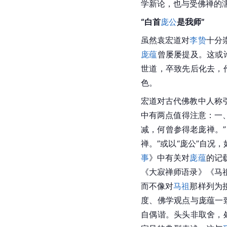
学新论，也与受佛禅的
“白首
庞公
是我师”
虽然袁宏道对
李贽
十分
庞蕴
曾屡屡提及。这或
世道，卒致先后化去，
色。
宏道对古代佛教中人称
中有两点值得注意：一
减，何曾参得老庞禅。”
禅。”或以“庞公”自况
事
》中有关对
庞蕴
的记
《大寂禅师语录》《马
而不像对
马祖
那样列为
度、佛学观点与
庞蕴
一
自偶谐。头头非取舍，