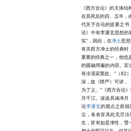
《西方合论》的主体结
在其死后的四、五年，
代关于合论的提要之书
论》中有
李通玄
思想的
实”，因此，在
净土
思想
有关西方净土的经典时
重要的经典之一，他也
的圆融周遍的内容。宏
有冷漠寂寞处。”（8
深，故《楞严》可讲，
为了义。”《西方合论
月千江。波波具涵净月
论
李通玄
的观点之前就
尘，各各皆具此无尽法
生，皆有如是净性，譬
都十念即可往生。但其