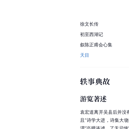
徐文长传
初至西湖记
叙陈正甫会心集
天目
轶事典故
游览著述
袁宏道离开吴县后并没
且“诗学大进，诗集大
渭“恣臆谈谑，了无忌惮