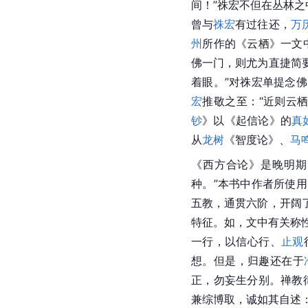
间！”祩宏不但在丛林
曾与
祩宏
有过往还，
万
州
所作的《云栖》一文
佛一门，则尤为直捷简
着眼。”对
祩宏
单提念佛
宏
推敬之至：“近则
云
钞
》以《
起信论
》的
真
从
龙树
《智度论》、
马
《西方合论》是晚明期
种。”本书中作者所使
五教，通贯六阶，开阔
特征。如，文中有关称
一行，以信心行、
止观
想。但是，归趣还在于
正，勿妄生分别。禅教
兼综博取，诚如其自述：