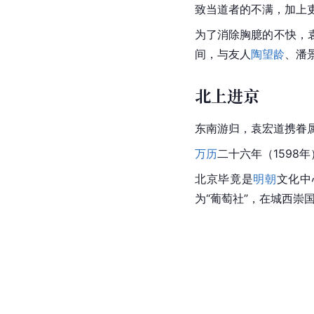
致当道者的不满，加上
为了消除胸臆的不快，
间，与友人
陶望龄
、潘
北上进京
东南游归，袁宏道携眷
万历
二十六年（1598
北京毕竟是
明朝
文化中
为“葡萄社”，在城西崇