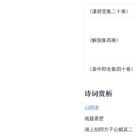
《潇碧堂集二十卷》
《解脱集四卷》
《袁中郎全集四十卷》
诗词赏析
山阴道
戏题斋壁
湖上别同方子公赋其二