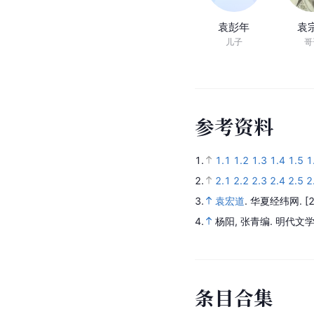
袁彭年
袁
儿子
哥
参
考
资
料
1.
1.1
1.2
1.3
1.4
1.5
1
2.
2.1
2.2
2.3
2.4
2.5
2
3.
袁宏道
.
华夏经纬网.
[
4.
杨阳, 张青编.
明代文
条
目
合
集