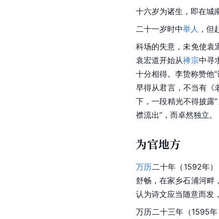
十六岁为诸生，即在城
二十一岁
时中
举人
，但
科场的失意，未免使袁
袁宏道开始从
禅宗
中寻
十分相得。李贽称赞他
早得从君言，不当有《
下，一段精光不得披露
襟流出”，而卓然独立。
为官地方
万历
二十年（1592年
舒畅，在家乡石浦河畔
认为诗文应当随意而发
万历二十三年（1595