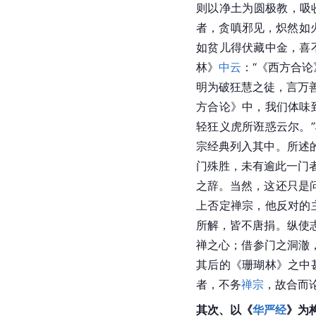
则以净土为圆极教，吸
者，贪嗔邪见，炽然如
如贫儿得伏藏中金，喜
林》
中云
：“《西方合
明为破狂慧之徒，言万善
方合论》中，我们体味
轻狂义虎所诳惑云尔。
宗经典列入其中。所述
门殊胜，未有逾此一门者
之辞。当然，这还只是
上否定禅宗，他反对的
所解，皆不唐捐。纵使
禅之心；借参门之洞澈
其后的《珊瑚林》之中
者，不务
禅宗
，故合而
其次、以《
华严经
》为