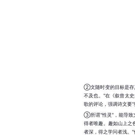
②文随时变的目标是存
不及也。"在《叙曾
太史
歌的评论，强调诗文要"
③所谓"性灵"，能导致
得者唯趣。趣如山上之
者深，得之学问者浅。"