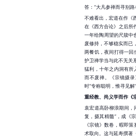
答：“大凡参禅而寻别路
不难看出，宏道在作《西
在《西方合论》之后所
一年给陶周望的尺牍中
废修持，不够稳实而已
两餐饥，夜间打得一回
护卫禅学当与此不无关
猛利，十年之内洞有所
而不废禅。《宗镜摄录
时“专称聪明，惟寻见解
重经教、尚义学而作《
袁宏道高卧柳浪期间，
复，摄其精髓”，成《
《宗镜》数卷，暇即策
术取向。这与延寿撰著