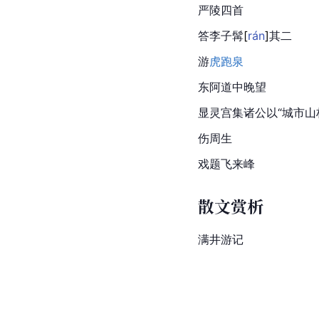
严陵四首
答李子
髯
[
rán
]
其二
游
虎跑泉
东阿道中晚望
显灵宫集诸公以“城市山
伤周生
戏题
飞来峰
散文赏析
满井游记