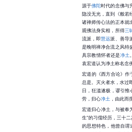
源于
佛陀
时代的念佛与
隐没无光，直到《般若
诸禅师传心法的正本就
观佛法身实相，所得
三
流派，即
慧远
派、善导
是晚明禅净合流之风特
具宗教情怀者还是
净土
袁宏道认为净土称名念佛
宏道的《西方合论》作
总是。灭火者水，水过
日，狂滥遂极，谬引惟
劳，归心
净土
，由此而
宏道归心净土，与被奉
生”的习儒经历，三十二
的思想特色，他曾自谓