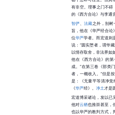
有非空。理事之门不碍
的《西方合论》与李通
智俨
、
法藏
之外，别树
旨，他在《华严经合论
位
华严
学者。而宏道则
说：“圆实堕者，谓华
以情存取舍，非法界如
他在《西方合论》的第
成。”在第三卷《部类
者，一概收入。”但是
是：《无量平等清净觉
《
华严
经》。
净土
才是
宏道博采诸论，发以已
他对
云栖
也推崇甚至，
也以华严的教判方式，