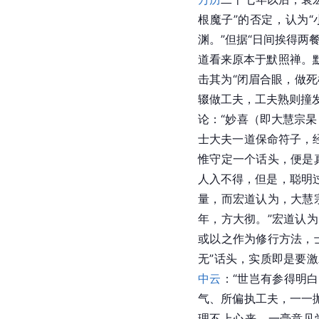
根魔子”的否定，认为“
渊。”但据“日间挨得两
道看来原本于默照禅。
击其为“闭眉合眼，做死
辍做工夫，工夫熟则撞发
论：“妙喜（即大慧宗
士大夫一道保命符子，
惟守定一个话头，便是
人入不得，但是，聪明
量，而宏道认为，大慧
年，方大彻。”宏道认
或以之作为修行方法，
无”话头，实质即是要
中云
：“世岂有参得明
气、所偏执工夫，一一
理不上心来，一毫意见