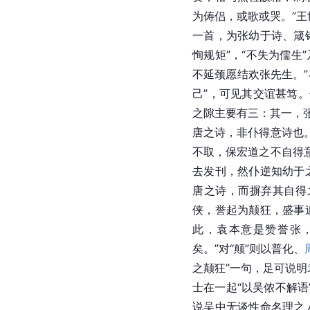
为俦侣，或歌或哭。”
王
一首，为张幼于诗、箴
恂规矩”，“不失为儒生
不延颈愿结欢张先生。
己”，可见其交谊甚笃
之隙主要有三：其一，
唐之诗，非仆得意诗也
不取，保宏道之不自得
去发刊，然仆逆知幼于
唐之诗，而摒弃其自得
侠，誉起为颠狂，盛事
此，袁本意是赞誉张，
矣。”对“颠”则以普化、
之颠狂”一句，足可说
士在一起“以吴侬不解
说吴中无谈性命名理之