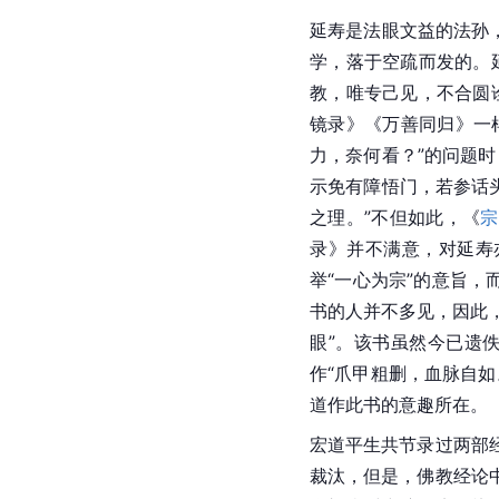
延寿是法眼文益的法孙
学，落于空疏而发的。
教，唯专己见，不合圆
镜录》《万善同归》一
力，奈何看？”的问题
示免有障悟门，若参话
之理。”不但如此，《
宗
录》并不满意，对延寿
举“一心为宗”的意旨
书的人并不多见，因此
眼”。该书虽然今已遗
作“爪甲粗删，血脉自如
道作此书的意趣所在。
宏道平生共节录过两部
裁汰，但是，佛教经论