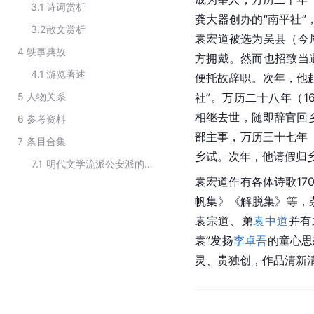
3.1
诗词赏析
龚大器创办的“南平社”
3.2
散文赏析
袁宏道被选为吴县（今
4
轶事典故
方拥戴。然而也招致当
4.1
游览著述
便托故辞职。次年，他
5
人物关系
社”。万历二十八年（1
相继去世，随即辞官回乡
6
参考资料
部主事，万历三十七年（
7
条目合集
乡试。次年，他请假归
7.1
明代文学流派公安派的代表人物
袁宏道作有各体诗歌17
帆集》《解脱集》等，
袁宗道、弟
袁中道
并有
袁”发扬
李卓吾
的童心思
灵、贵独创，作品清新清