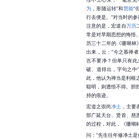
为
，形随运转”和
慧能
“
行去便是。”对当时的参
注意的是，宏道自
万历
常是对早期思想的悔悟
历三十二年的《珊瑚林
出来，云：“今之慕禅
岂不要净？但单只有此
破、道得出，字句之中
此，他认为禅当是利根
聪明，则透悟不得。胆
持的痕迹。
宏道之崇尚
净土
，主要
部广延天台、贤首、慈
的过程，对此，《珊瑚
问：“先生往年修净土是