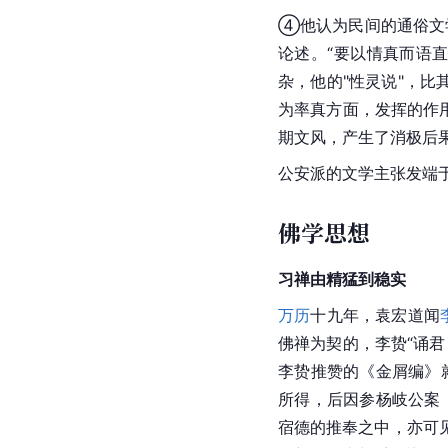
④他认为民间的通俗文
论述。“要以情真而语
杂，他的"性灵说"，比
为率真方面，发挥的作
期文风，产生了消极后
公安派的文学主张发端
佛学思想
习禅由精猛到稳实
万历
十九年，袁宏道闻
佛禅为契的，李贽“诵
李贽推赞的《金屑编》
所得，后因参杨岐公案
宿德的推奉之中，亦可