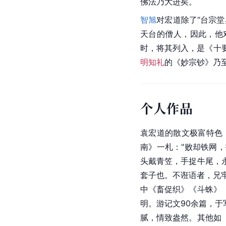
佛法乃大进矣。
智旭
对宏道除了“台宗
天台的僧人，因此，他
时，将其列入，是《十
明知礼
的《妙宗钞》乃
个人作品
袁宏道的散文极富特色
南》一札："败却铁网
头戴青笠，手捉牛尾，
套子也。不诳语者，兄
中《畜促织》《斗蛛》
明。游记文90余篇，
腻，情致盎然。其他如