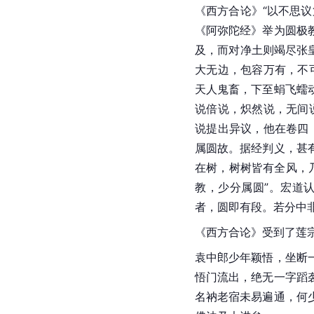
《西方合论》“以不思
《阿弥陀经》举为圆极
及，而对净土则竭尽张
大无边，包容万有，不
天人鬼畜，下至蜎飞蠕
说倍说，炽然说，无间
说提出异议，他在卷四
属圆故。据经判义，甚
在树，树树皆有全风，
教，少分属圆”。宏道
者，圆即有段。若分中
《西方合论》受到了莲
袁中郎少年颖悟，坐断
悟门流出，绝无一字蹈
名衲老宿未易遍通，何