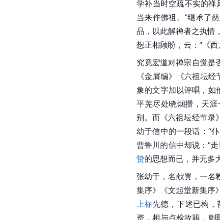
学补当时空疏不实的禅
当来作
佛祖
。”继承了慈
品，以此解禅者之执情
想正相顾盼，云：“《
究竟宏道对禅宗自觉是
《金屑编》《六祖坛经
象的文字加以评唱，如他
平芜尽处晓烟攒，天涯
别。而《六祖坛经节录
幼于信中的一段话：“
曹鲁川的信中却说：“
贽
的思想而已，并无多
张幼于，名献翼，一名
集序》《文起堂新集序
上标
先德，下述已构，
资，相与点检故籍，刺