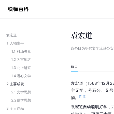
袁宏道
袁宏道
1
人物生平
该条目为
明代文学流派公安
1.1
科场失意
1.2
为官地方
条目
1.3
北上进京
1.4
潜心文学
袁宏道（1568年12月2
2
主要成就
字无学，号石公、又号
2.1
文学思想
[
1
]
[
2
]
物。
2.2
佛学思想
袁宏道自幼聪明好学，万
3
个人作品
成为举人，万历二十年（