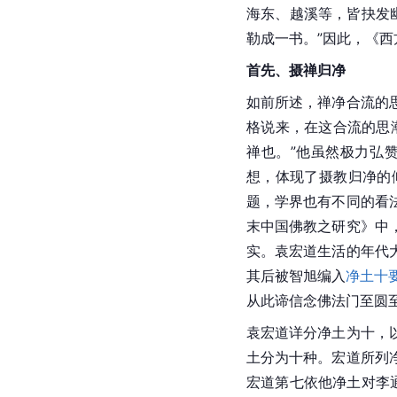
海东、越溪等，皆抉发
勒成一书。”因此，《
首先、摄禅归净
如前所述，禅净合流的
格说来，在这合流的思
禅也。”他虽然极力弘
想，体现了摄教归净的
题，学界也有不同的看
末中国佛教之研究》中
实。袁宏道生活的年代
其后被智旭编入
净土十
从此谛信念佛法门至圆
袁宏道详分净土为十，
土分为十种。宏道所列
宏道第七依他净土对李通