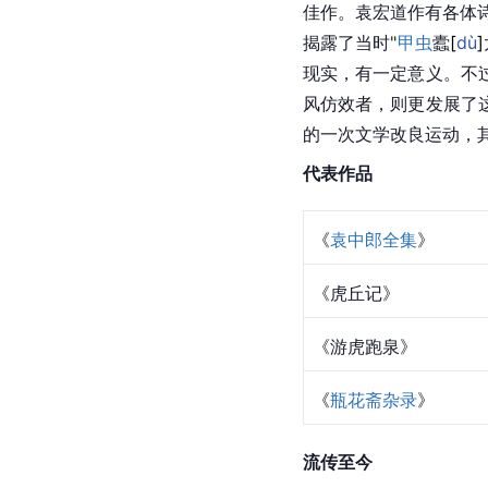
佳作。袁宏道作有各体诗
揭露了当时"
甲虫
蠹
[
dù
]
现实，有一定意义。不
风仿效者，则更发展了
的一次文学改良运动，
代表作品
《
袁中郎全集
》
《
虎丘记
》
《游虎跑泉》
《
瓶花斋杂录
》
流传至今