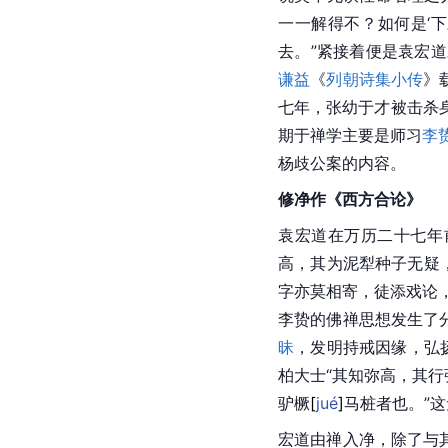
一一解得不？如何是‘下
去。”紧接着便是袁宏道
谦益
《
列朝诗集小传
》
七年，张幼于才被击杀
期于禅学主要是师习
李
杨歧公案的内容。
修净作《西方合论》
袁宏道在
万历
二十七年
高，其为泥犁种子无疑
字亦莫相寄，徒添戏论
李贽的佛禅思想发生了
昧
，发明持戒因缘，弘
柏大士“其知弥高，其
驴
橛
[
jué
]
马桩者也。”
宏道由禅入净，除了与