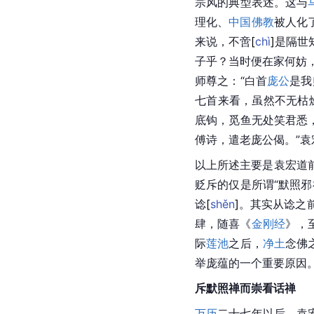
宗风的典型表述。这与
理化、
中国佛教
被人化
来说，不
啻
[
chì
]
是隔世
子乎？当时便在家何妨
师尊之：“白首
庞公
是我
七首来看，虽然不无枯
底钩，觅鱼无处笑君悉
傅诗，遣老庞公偈。”
以上所述主要是袁宏道
贬斥的仅是所谓“默照
谂
[
shěn
]
。其实从谂之
肆，随喜《
金刚经
》，至
际
莲池
之后，
净土
念佛
举
庞蕴
的一个重要原因
斥默照禅而崇看话禅
万历
二十七年以后，袁宏