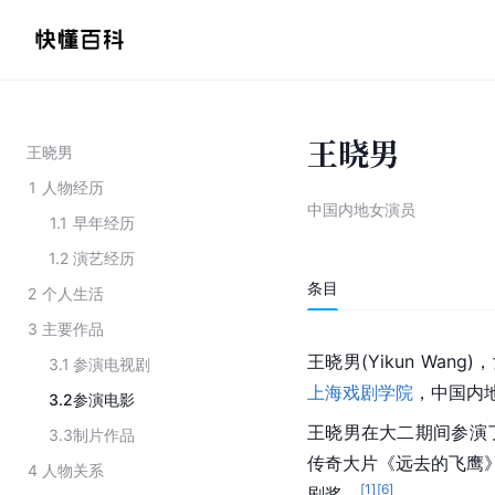
王晓男
王晓男
1
人物经历
中国内地女演员
1.1
早年经历
1.2
演艺经历
条目
2
个人生活
3
主要作品
王晓男(Yikun Wang
3.1
参演电视剧
上海戏剧学院
，中国内
3.2
参演电影
王晓男在大二期间参演
3.3
制片作品
传奇大片《远去的飞鹰》
4
人物关系
[
1
]
[
6
]
剧奖。