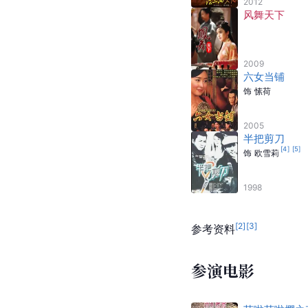
2012
风舞天下
2009
六女当铺
饰
愫荷
2005
半把剪刀
[
4
]
[
5
]
饰
欧雪莉
1998
[
2
]
[
3
]
参考资料
参演电影