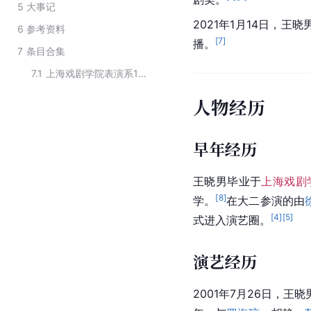
5
大事记
2021年1月14日，
6
参考资料
[
7
]
播。
7
条目合集
7.1
上海戏剧学院表演系1995级演员
人物经历
早年经历
王晓男毕业于
上海戏剧
[
8
]
学。
在大二参演的由
[
4
]
[
5
]
式进入演艺圈。
演艺经历
2001年7月26日，