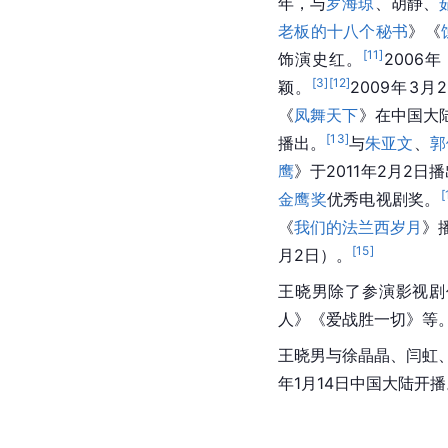
年，与
罗海琼
、胡静、
老板的十八个秘书
》《
[
11
]
饰演史红。
2006
[
3
]
[
12
]
颖。
2009年3月
《
凤舞天下
》在中国大陆
[
13
]
播出。
与
朱亚文
、
郭
鹰
》于2011年2月2
[
金鹰奖
优秀电视剧奖。
《
我们的法兰西岁月
》
[
15
]
月2日）。
王晓男除了参演影视剧
人》《爱战胜一切》等
王晓男与徐晶晶、闫虹、
年1月14日中国大陆开播