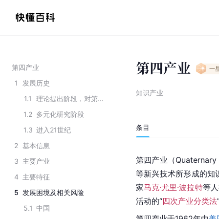
第四产业
第四产业
一
1
发展历史
知识产业
1.1
理论提出阶段，对第四产业的定义多以信息产业为主
1.2
多元化研究阶段
条目
1.3
进入21世纪
2
基本信息
第四产业（Quaternary se
3
主要产业
等
新兴技术
所形成的知
4
主要特征
家
马克·尤里·波拉特
等人
5
发展困境及相关风险
活动的“
四次产业分类法
5.1
中国
第四产业于1962年由
美