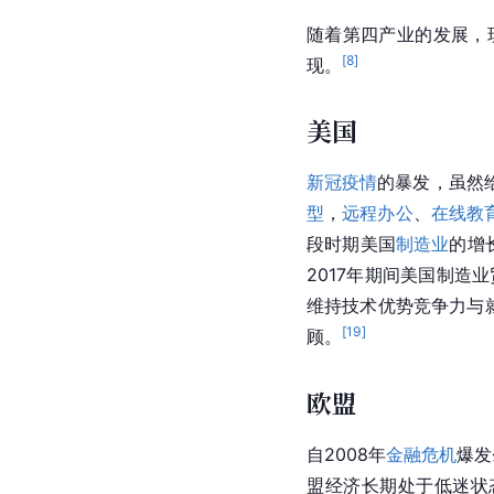
随着第四产业的发展，
[
8
]
现。
美国
新冠疫情
的暴发，虽然
型
，
远程办公
、
在线教
段时期美国
制造业
的增
2017年期间
美国
制造业
维持技术优势竞争力与就
[
19
]
顾。
欧盟
自2008年
金融危机
爆发
盟
经济长期处于低迷状