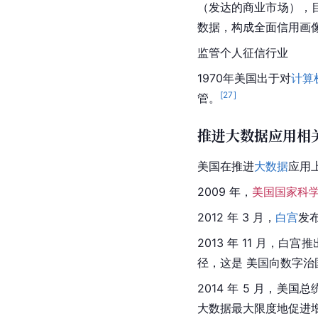
（发达的商业市场），
数据，构成全面信用画
监管个人征信行业
1970年美国出于对
计算
[
27
]
管。
推进大数据应用相
美国
在推进
大数据
应用
2009 年，
美国国家科
2012 年 3 月，
白宫
发
2013 年 11 月，
径，这是 
美国
向数字治
2014 年 5 月，
美国总
大数据最大限度地促进