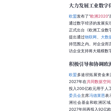
大力发展工业数字
欧盟
发布了“
欧洲2020
通过数字经济的发展实
正式出台《
欧洲
工业数
提出通过
物联网
、
大数
持范围之内。对企业而
访企业支持将大规模数
积极引导和协调欧
欧盟
多途径拓展资金来
2027年在
共同数据空间
投入200亿欧元用于
委员会
主席
冯德莱恩
表
洲社会基金和欧洲区域发
2027年间再投入92