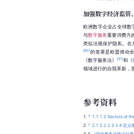
加强数字经济监管
欧洲
数字企业占全球数
与
数字服务
重要消费方
类似法规保护隐私。在
[
60
]
的签署是欧盟推动全
[
61
]
《数字服务法》
和《
领域进行的自我革新，
参
考
资
料
1.
1.1
1.2
Sectors of t
2.
2.1
2.2
2.3
2.4
定义
3.
《现代服务业统计分类