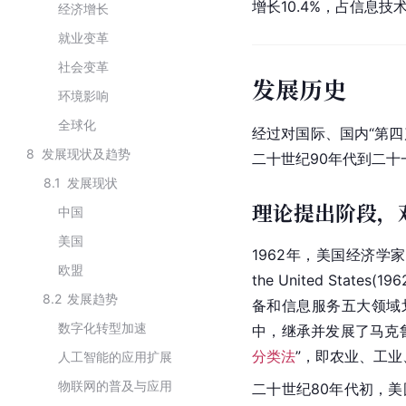
增长10.4%，占
信息技
经济增长
就业变革
社会变革
发展历史
环境影响
全球化
经过对国际、国内“第
8
发展现状及趋势
二十世纪90年代到二
8.1
发展现状
理论提出阶段，
中国
美国
1962年，
美国
经济学家
欧盟
the United S
8.2
发展趋势
备和信息服务五大领域划
数字化转型加速
中，继承并发展了马克
分类法
”，即农业、工
人工智能的应用扩展
物联网的普及与应用
二十世纪80年代初，
美