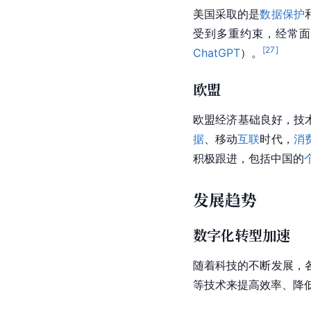
美国
采取的是
数据保护
受到多重约束，经常面
[
27
]
ChatGPT
）。
欧盟
欧盟
经济基础良好，技
据
、移动
互联
时代，
消
积极跟进，包括中国的
发展趋势
数字化转型加速
随着科技的不断发展，
等技术来提高效率、
降