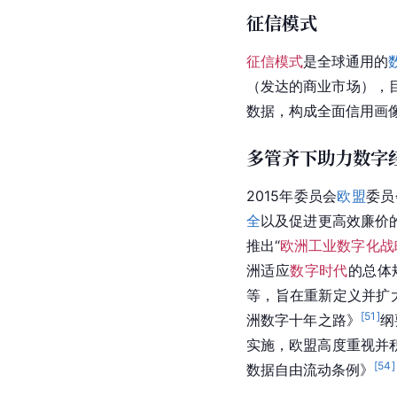
征信模式
征信模式
是全球通用的
（发达的商业市场），
数据，构成全面信用画
多管齐下助力数字
2015年委员会
欧盟
委员
全
以及促进更高效廉价
推出“
欧洲工业数字化战
洲适应
数字时代
的总体
等，旨在重新定义并扩
[
51
]
洲数字十年之路》
纲
实施，欧盟高度重视并
[
54
]
数据自由流动条例》