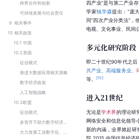
四产业”是与
第二产业
存
跨界合作和创新
学家
钱学森
提出：“庞
可持续发展与社会责任
同“四次产业分类法”
9
相关事件
电视、文化事业、民间
10
相关政策
10.1
中国
多元化研究阶段
10.2
美国
即二十世纪90年代之后
征信模式
共产业
、
高端服务业
、
推进大数据应用相关策略
[
10
]
等。
数字经济政策
人工智能战略
进入21世纪
10.3
欧盟
无论是
学术界
的理论研
征信模式
网络安全和信息化领导小
多管齐下助力数字经济发展
新的内涵，业界掀起研究
大力发展工业数字化、企业数字化
院 2015 中国信息经