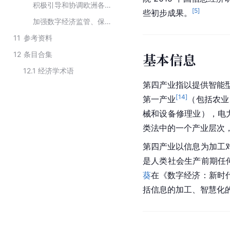
积极引导和协调欧洲各国加大数字投资
[
5
]
些初步成果。
加强数字经济监管、保证数字企业公平竞争
11
参考资料
12
条目合集
基本信息
12.1
经济学术语
第四产业指以提供智能
[
14
]
第一产业
（包括农业
械和设备修理业），电
类法中的一个产业层次
第四产业以信息为加工
是人类社会生产前期任
葵
在《数字经济：新时
括信息的加工、智慧化