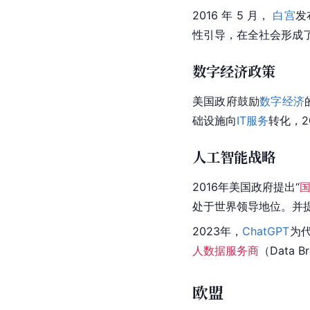
2016 年 5 月， 
白宫
发
性引导，在全社会形成
数字经济政策
美国政府鼓励
数字经济
础设施
向
IT服务
转化，2
人工智能战略
2016年美国政府提出“
处于世界领导地位。并
2023年，
ChatGPT
为
人数据服务商
（Data 
欧盟