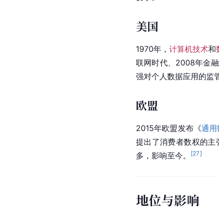
美国
1970年，
计算机技术
和
联网时代、2008年
金融
强对个人数据应用的监
欧盟
2015年
欧盟
发布《
通用
提出了消费者数权的主
[
27
]
多，影响至今。
地位与影响