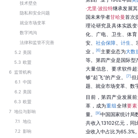
技术壁垒
·尤里·波拉特
继承发展其
隐私和安全问题
国
未来学者
甘哈曼
首次
就业市场变革
理论研究及具体实践变
数字鸿沟
化、广电、卫生、体育
法律和监管不完善
安、
社会保障
、
计生
、
[
6
]
业，
主要业态为
大数
5.2
美国
等。第四产业是国际型
5.3
欧盟
大量信息、要求软件超
6
监管机构
[
7
]
够“起飞”的产业。
但
6.1
中国
题、就业市场变革、数
6.2
美国
目前，第四产业发展前
6.3
欧盟
革，成为
重组
全球
要素
7
地位与影响
[
9
]
量。
中国国家统计局数
7.1
地位
共收入13102亿元，同
7.2
影响
业收入中占比为65.3%