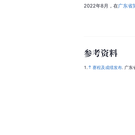
2022年8月，在
广东省
参
考
资
料
1.
赛程及成绩发布
.
广东