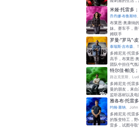
险刺激的生活，
米娅·托雷多；Mi
乔丹娜·布鲁斯特
布莱恩·奥康纳
妹。赛车手，善
姆联手
罗曼·“罗马”·皮
泰瑞斯·吉布森
、
T
多姆尼克·托雷
高手，布莱恩·
团队中担任气氛
特尔佳·帕克；Te
路达克里斯
、
Lud
多姆尼克·托雷
曼的朋友，来自
监听器材以及电
雅各布·托雷多；J
约翰·塞纳
、
John
多姆尼克·托雷
的叛变特工，野
雷多，试图夺取