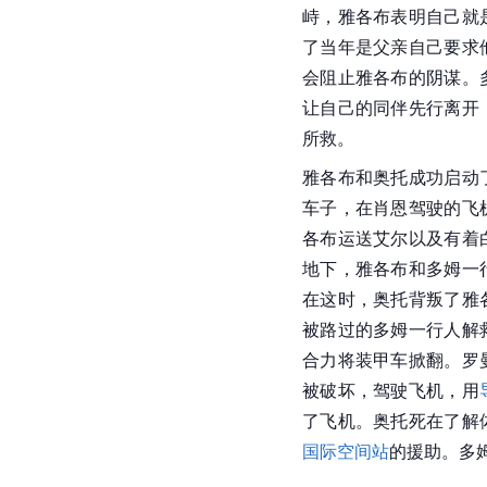
峙，雅各布表明自己就
了当年是父亲自己要求
会阻止雅各布的阴谋。
让自己的同伴先行离开
所救。
雅各布和奥托成功启动
车子，在肖恩驾驶的飞
各布运送艾尔以及有着
地下，雅各布和多姆一
在这时，奥托背叛了雅
被路过的多姆一行人解
合力将装甲车掀翻。罗
被破坏，驾驶飞机，用
了飞机。奥托死在了解
国际空间站
的援助。多