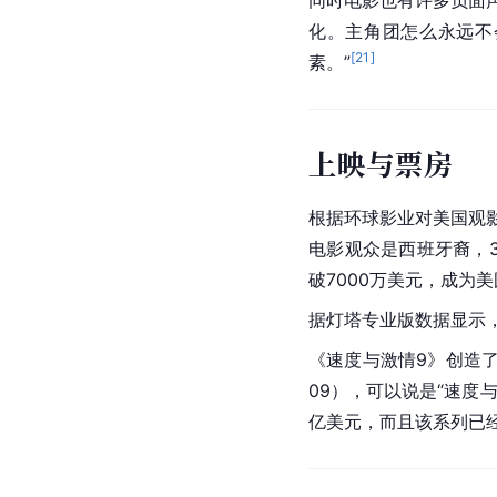
化。主角团怎么永远不
[
21
]
素。”
上映与票房
根据
环球影业
对美国观
电影观众是
西班牙
裔，
破7000万美元，成为
据灯塔专业版数据显示，
《速度与激情9》创造了“速度
09），可以说是“速度
亿美元，而且该系列已