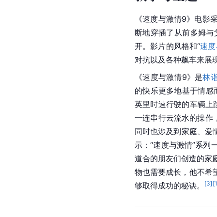
《速度与激情9》电影
断地穿插了从前多姆与
开。影片的风格和“
速度
对抗以及各种飙车来展
《速度与激情9》是
林
的快乐更多地基于情感
英里时速行驶的车辆上
一连串行云流水的操作
同时也涉及到家庭、爱
示：“速度与激情”系
道合的朋友们创造的家
物也需要成长，他不希
[
3
]
[
够取得成功的秘诀。