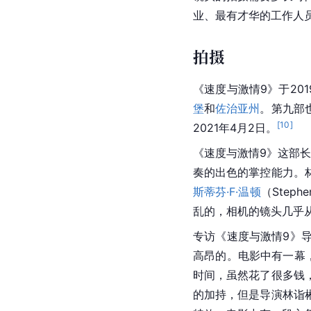
业、最有才华的工作人员
拍摄
《速度与激情9》于201
堡
和
佐治亚州
。第九部
[
10
]
2021年4月2日。
《速度与激情9》这部
奏的出色的掌控能力。
斯蒂芬·F·温顿
（Step
乱的，相机的镜头几乎
专访《速度与激情9》
高昂的。电影中有一幕
时间，虽然花了很多钱
的加持，但是导演林诣