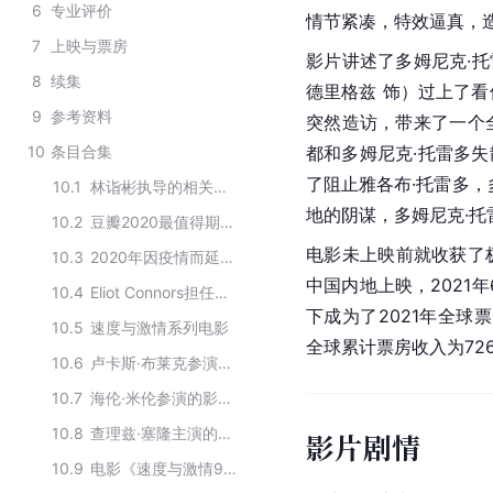
6
专业评价
情节紧凑，特效逼真，
7
上映与票房
影片讲述了多姆尼克·托
8
续集
德里格兹 饰）过上了
9
参考资料
突然造访，带来了一个
10
条目合集
都和多姆尼克·托雷多失
了阻止雅各布·托雷多，
10.1
林诣彬执导的相关影视作品
地的阴谋，多姆尼克·托
10.2
豆瓣2020最值得期待外语电影
电影未上映前就收获了极
10.3
2020年因疫情而延迟上映的电影
中国内地上映，2021
10.4
Eliot Connors担任声音部门的电影
下成为了2021年全球
10.5
速度与激情系列电影
全球累计票房收入为726,
10.6
卢卡斯·布莱克参演的影视作品
10.7
海伦·米伦参演的影视作品
10.8
查理兹·塞隆主演的电影作品
影片剧情
10.9
电影《速度与激情9》的全部演员