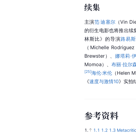
续集
主演
范·迪塞尔
（Vin 
的衍生电影也将推出续
林斯比》的导演
路易斯
（Michelle Rodrigu
Brewster）、
娜塔莉·
Momoa）、
布丽·拉尔
[
25
]
海伦·米伦
（Helen 
《
速度与激情10
》实拍
参
考
资
料
1.
1.1
1.2
1.3
Metacriti