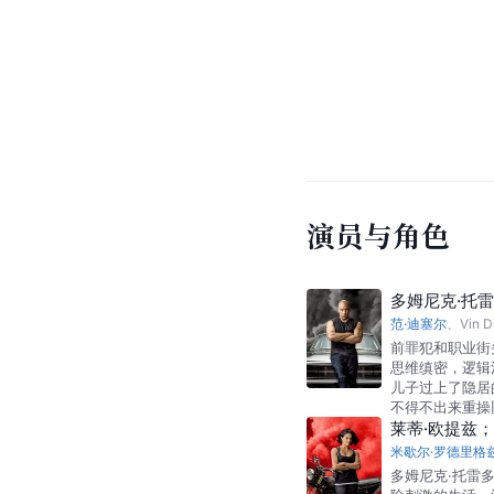
演员与角色
多姆尼克·托雷多；
范·迪塞尔
、
Vin D
前罪犯和职业街
思维缜密，逻辑
儿子过上了隐居
不得不出来重操
莱蒂·欧提兹；Leti
米歇尔·罗德里格
多姆尼克·托雷