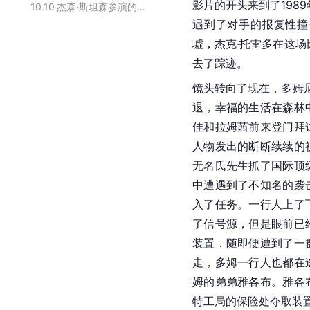
影片的开头来到了198
10.10
杰森·斯坦森参演的影视作品
遇到了对手的报复性撞
墟，杰克·托雷多在这场
去了踪迹。
镜头转向了现在，多姆尼
退，幸福的生活在森林
佳和拉姆茜前来登门拜
人物发出的断断续续的
无名氏先生抓了国际顶
中遭遇到了不知名的袭
入了任务。一行人上了
了信号源，但是眼前已
装置，随即便遭到了一
走，多姆一行人也都在
姆的弟弟雅各布。雅各
特工局的保险处夺取装