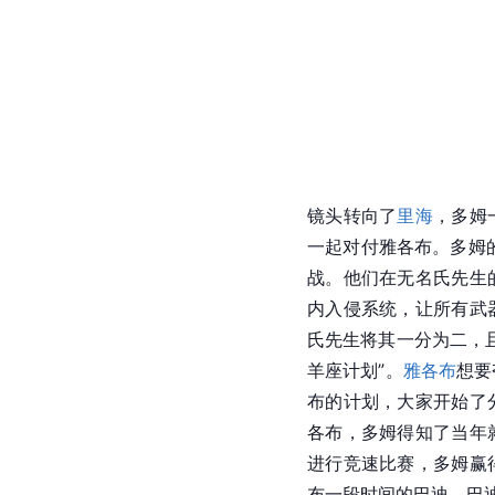
镜头转向了
里海
，多姆
一起对付雅各布。多姆
战。他们在无名氏先生
内入侵系统，让所有武
氏先生将其一分为二，
羊座计划”。
雅各布
想要
布的计划，大家开始了
各布，多姆得知了当年
进行竞速比赛，多姆赢
布一段时间的巴迪，巴