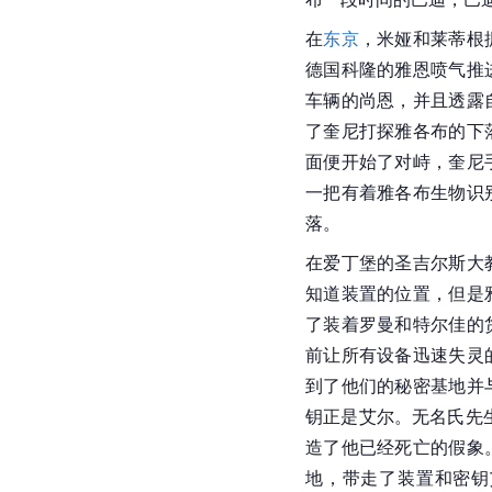
在
东京
，米娅和莱蒂根
德国科隆的雅恩喷气推
车辆的尚恩，并且透露
了奎尼打探雅各布的下
面便开始了对峙，奎尼
一把有着雅各布生物识
落。
在爱丁堡的圣吉尔斯大
知道装置的位置，但是
了装着罗曼和特尔佳的
前让所有设备迅速失灵
到了他们的秘密基地并
钥正是艾尔。无名氏先
造了他已经死亡的假象
地，带走了装置和密钥