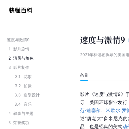
速度与激情9
速度与激情9
1
影片剧情
2021年林诣彬执导的美国
2
演员与角色
3
影片制作
条目
3.1
花絮
3.2
拍摄
影片《速度与激情9》于
3.3
造型设计
导，美国环球影业发行，
3.4
音乐
范·迪塞尔
、
米歇尔·罗
4
叙事与主题
述“唐老大”多米尼克
5
荣誉奖项
品，也是经典的美式
动