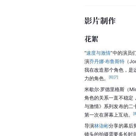
影片制作
花絮
“
速度与激情
”中的演员
演
乔丹娜·布鲁斯特
（Jo
我在改造那个角色，是
[
6
]
[
7
]
力的角色。
米歇尔·罗德里格斯
（Mic
角色的关系一直不稳定
与激情》系列发布的二
[
第一次在屏幕上互动。
导演
林诣彬
分享的幕后
镜头的拍摄需要多长时间