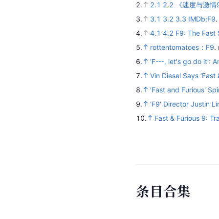
2.
2.1
2.2
《速度与激情
3.
3.1
3.2
3.3
IMDb:F9
4.
4.1
4.2
F9: The Fast
5.
rottentomatoes：F9
.
6.
'F---, let's go do it':
7.
Vin Diesel Says ‘Fast
8.
'Fast and Furious' Spi
9.
'F9' Director Justin
10.
Fast & Furious 9: Tr
条
目
合
集