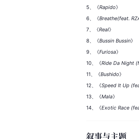
5、《
Rapido
》
6、《
Breathe(feat. RZ
7、《
Real
》
8、《
Bussin Bussin
》
9、《
Furiosa
》
10、《
Ride Da Night (
11、《
Bushido
》
12、《
Speed It Up (fe
13、《
Mala
》
14、《
Exotic Race (fe
叙事与主题