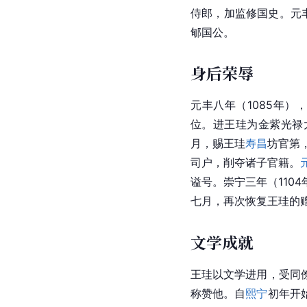
侍郎，加监修国史。元丰
郇国公。
身后荣辱
元丰八年（1085年
位。进王珪为金紫光禄
月，赐王珪
寿昌
坊官第
司户，削夺诸子官籍。
谥号。崇宁三年（110
七月，再次恢复王珪的
文学成就
王珪以文学进用，受同
称赞他。自
熙宁
初年开