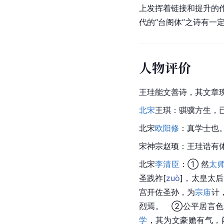
上发挥着链接和提升的作
代的“台阁体”之诗有一
人物评价
王珪能文善诗，其文章
北宋
王琪：骐骥方生，
北宋
欧阳修
：真学士也
宋神宗
赵顼
：王珪诰有
北宋
李清臣
：① 然
太
圣践
祚
[
zuò
]
，太皇太后
宫开佐圣孙，为
宗庙
计
烈焉。   ②公平居
学
，其为文豪赡有气，