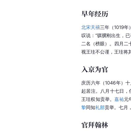
早年经历
北宋
天禧
三年（101
叹说：“骐骥刚出生，已
二名（榜眼）。四月二
视王珪不公谨，王珪将其
入京为官
庆历六年（1046年）
起居注。八月十七日，
王珪权知贡举。
嘉祐
元
挚
同知
礼部
贡举。七月
官拜翰林