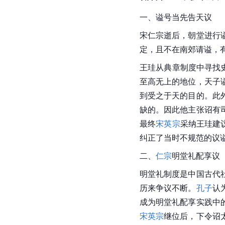
一、谥号当先告天议
宋仁宗逝后，朝堂进行
定，且不在南郊请谥，
王珪从典章制度中寻找
至高无上的地位，天子
到受之于天的目的。此
缺的。因此他主张诏有
最终
宋英宗
采纳王珪建
纠正了当时不规范的议
二、
仁宗
明堂礼配享议
明堂礼制度是中国古代
历来争议不断。
孔子
认
成为明堂礼配享实践中
宋英宗
继位后，下令诏