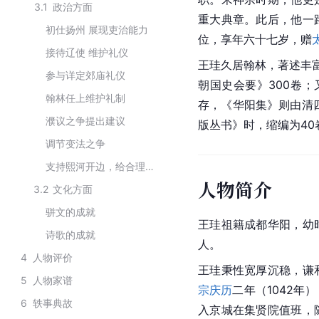
3.1
政治方面
重大典章。此后，他一
初仕扬州 展现吏治能力
位，享年六十七岁，赠
接待辽使 维护礼仪
王珪久居翰林，著述丰富
参与详定郊庙礼仪
朝国史会要》300卷；
翰林任上维护礼制
存，《华阳集》则由清
濮议之争提出建议
版丛书》时，缩编为40
调节变法之争
支持熙河开边，给合理意见
人物简介
3.2
文化方面
骈文的成就
王珪祖籍成都华阳，幼
诗歌的成就
人。
4
人物评价
王珪秉性宽厚沉稳，谦
5
人物家谱
宗
庆历
二年（1042年）
6
轶事典故
入京城在集贤院值班，