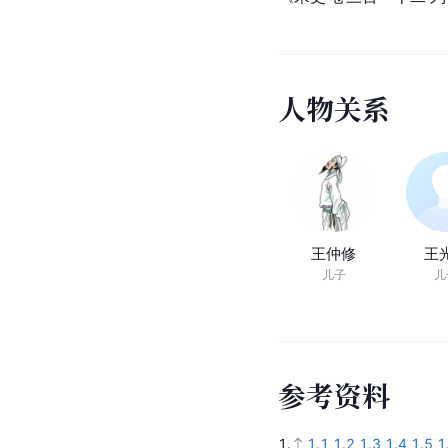
人
物
关
系
王仲修
王
儿子
儿
参
考
资
料
1.
1.1
1.2
1.3
1.4
1.5
1