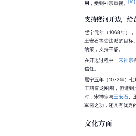
[
10
]
用，受到神宗重视。
支持熙河开边，给
熙宁元年（1068年）
王安石等变法派的目标
纳策，支持王韶。
在开边过程中，
宋神宗
信任。
熙宁五年（1072年
王韶直龙图阁，但遭到
时，宋神宗与
王安石
、
军需之功，还具有优秀
文化方面