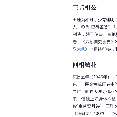
三旨相公
王珪为相时，少有建明，
人，称为“已得圣旨”
制诗，妙于使事，富艳
卷、《六朝国史会要》3
乐大典
》中辑得60卷，
四相簪花
庆历五年（1045年）
色，一圈金黄蕊围在中
当时，同在大理寺供职
来，但他正好身体不适
称“奉使契丹诗”。王珪
《华阳集》100卷、《