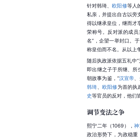
针对韩琦、
欧阳修
等人
私亲，并提出自古以旁
得以继承皇位，继而才
荣称号。反对派的成员
名”，企望一举封口。
称皇伯而不名。从以上
随后执政派依据五礼中
即出继之子于所继、所
朝故事为鉴，“
汉宣帝
、
韩琦
、
欧阳修
为首的执
史
等官员的反对，他们
调节变法之争
熙宁二年（1069），
神
政治形势下，为政稳重