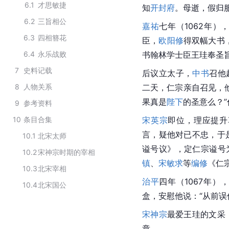
6.1
才思敏捷
知
开封府
。母逝，假归
6.2
三旨相公
嘉祐
七年（1062年
6.3
四相簪花
臣，
欧阳修
得双幅大书
6.4
永乐战败
书翰林学士臣王珪奉圣
7
史料记载
后议立太子，
中书
召他
8
人物关系
二天，
仁宗
亲自召见，
果真是
陛下
的圣意么？
9
参考资料
10
条目合集
宋英宗
即位，理应提升
言，疑他对已不忠，于
10.1
北宋太师
谥号议》，定仁宗谥号
10.2
宋神宗时期的宰相
镇
、
宋敏求
等
编修
《仁
10.3
北宋宰相
治平
四年（1067年
10.4
北宋国公
盒，安慰他说：“从前误
宋神宗
最爱王珪的文采
章。