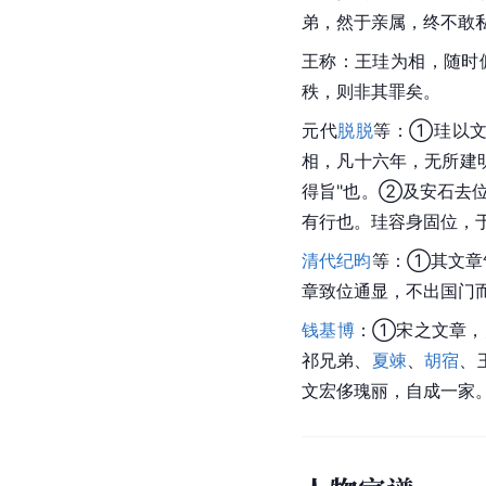
弟，然于亲属，终不敢
王称：王珪为相，随时
秩，则非其罪矣。
元代
脱脱
等：①珪以文
相，凡十六年，无所建明
得旨"也。②及安石去
有行也。珪容身固位，
清代
纪昀
等：①其文章
章致位通显，不出国门
钱基博
：①宋之文章，
祁兄弟、
夏竦
、
胡宿
、
文宏侈瑰丽，自成一家