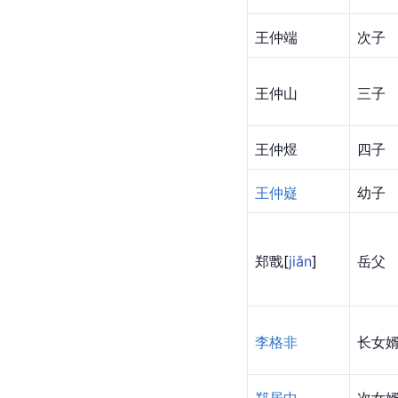
王仲端
次子
王仲山
三子
王仲煜
四子
王仲嶷
幼子
郑
戬
[
jiǎn
]
岳父
李格非
长女