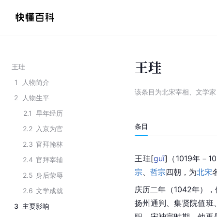
王珪
王珪
1
人物简介
该条目为
北宋宰相、文学家
2
人物生平
2.1
早年经历
条目
2.2
入京为官
2.3
官拜翰林
王
珪
[
guī
]
（1019年－
2.4
官拜宰辅
宗
、
哲宗
四朝，为
北宋
2.5
身后荣辱
庆历二年（1042年），
2.6
文学成就
扬州通判、集贤院值班
3
主要影响
职。宋神宗时期，他更