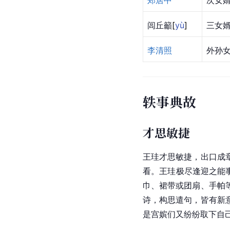
郑居中
次女
闾丘
籲
[
yù
]
三女
李清照
外孙
轶事典故
才思敏捷
王珪才思敏捷，出口成
看。王珪极尽逢迎之能
巾、裙带或团扇、手帕
诗，构思遣句，皆有新
是宫嫔们又纷纷取下自