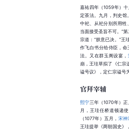
嘉祐四年（1059年）
定茶法。九月，判史馆
中祀、从祀分别所用牲
当面接受圣旨不可。”
宗道：“朕意已决。”王
作飞白书分给侍臣，命
法。又在群玉阁设宴，
崩，王珪草拟了《仁宗
谥号议》，定仁宗谥号为
官拜宰辅
熙宁
三年（1070年）
月，王珪任桥道顿递使
（1077年）五月，
宋神
王珪提举《两朝国史》