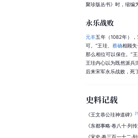
聚珍版丛书》时，缩编为
永乐战败
元丰
五年（1082年），
可。”王珪、
蔡确
相顾失
那么相位可以保住。”
王珪内心以为既然派兵
后来宋军永乐战败，死
史料记载
[
《王文恭公珪神道碑》
《东都事略·卷八十·列
《宋史·卷三百一十二·