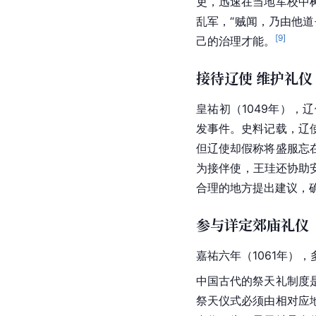
吏，迅速在当地军校中
乱军，“贼闻，乃由他
[
9
]
己的治理才能。
接待辽使 维护礼仪
皇祐初（1049年），
发事件。史料记载，辽
但辽使却假称将盛服忘
为接伴使，王珪还协助
合理的地方提出建议，
参与详定郊庙礼仪
嘉祐六年（1061年）
中国古代的祭天礼制度
祭天仪式必须由相对应