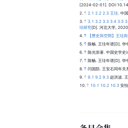
[2024-02-01].
DOI:10.14
2.
2.1
2.2
2.3
王珪
.
中国
3.
3.1
3.2
3.3
3.4
3.5
3
珪研究
[D].
河北大学,
2020
4.
【歷史與空間】王珪與
5.
陈畅.
王珪年谱
[D].
华
6.
陈光崇著.
中国史学史
7.
陈畅.
王珪年谱
[D].
华
8.
闫国防.
王安石同年关
9.
9.1
9.2
9.3
赵洪波.
10.
10.1
10.2
10.3
安怡
条
目
合
集