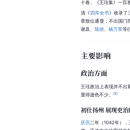
十卷、《王珪集》一百
清《
四库全书
》收录了
章致位通显，不出国门
谢及、
陆游
、
杨万里
等
主要影响
政治方面
王珪政治上表现并不出
[
8
]
显得逊色不少。
初仕扬州 展现吏治
庆历
二年（1042年）