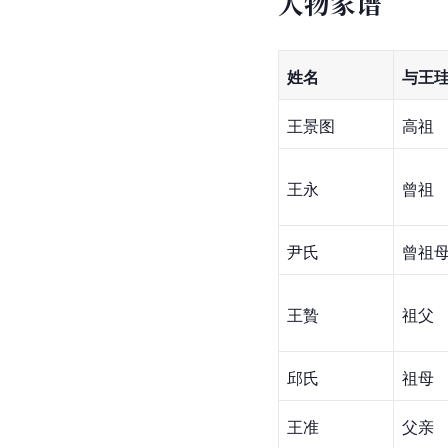
人物家谱
姓名
与王
王景图
高祖
王永
曾祖
尹氏
曾祖
王贄
祖父
邱氏
祖母
王准
父亲