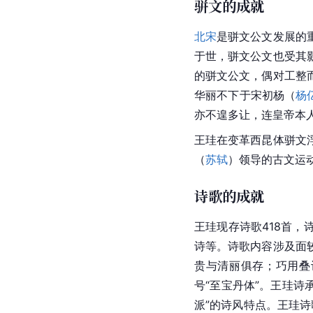
骈文的成就
北宋
是骈文公文发展的
于世，骈文公文也受其
的骈文公文，偶对工整
华丽不下于宋初杨（
杨
亦不遑多让，连皇帝本
王珪在变革西昆体骈文
（
苏轼
）领导的古文运
诗歌的成就
王珪现存诗歌418首
诗等。诗歌内容涉及面
贵与清丽俱存；巧用叠
号“至宝丹体”。王珪诗
派”的诗风特点。王珪诗