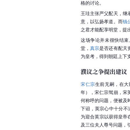
格的讨论。
王珪主张严父配天，继
意，以弘扬孝道。而
钱
之君才能配享明堂，提
这场争论并未很快结束
堂，
真宗
是否还有配天
为皇考，得到朝廷上下
濮议之争提出建议
宋仁宗
生前无嗣，在大
年），宋仁宗驾崩，宋
何称呼的问题，便被及
下诏，英宗心中十分不
为迎合英宗以获得皇帝
及三位夫人尊号问题，