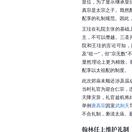
皇位，为了显示继承皇
真宗是太宗之子。既然
配享的礼制规范。因此
王珪在礼院主张的基础
主，不可以僭越。三圣
院和王珪的言论可知，
及“祖一”，但“宗无
显然理论上更为精致。
配享以太祖配的制度。
此次郊庙未顺还涉及温
当时礼官为迎合仁宗，
天降灾异，礼官趁机将
举例
唐高宗
因宠
武则天
不合礼制，亵渎太庙。
翰林任上维护礼制