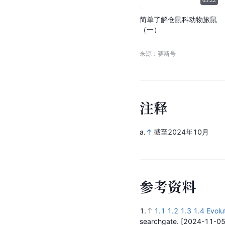
03:22
简
单
了
解
仓
鼠
科
动
物
旅
鼠
（
一
）
来源：赛斯号
注
释
a.
截至2024年10月
参
考
资
料
1.
1.1
1.2
1.3
1.4
Evolu
searchgate.
[2024-11-05