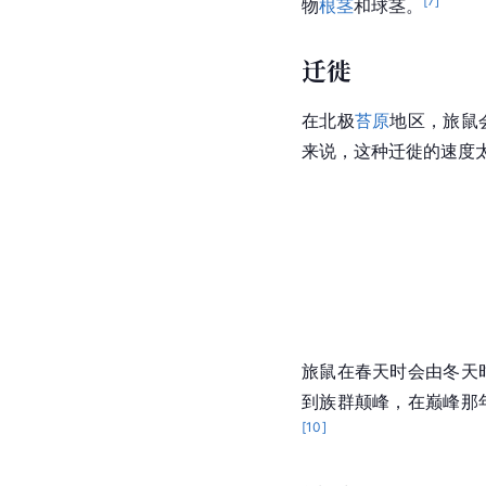
[
7
]
物
根茎
和球茎。
迁徙
在
北极
苔原
地区，旅鼠
来说，这种迁徙的速度
旅鼠在春天时会由冬天
到
族群
颠峰，在巅峰那
[
10
]