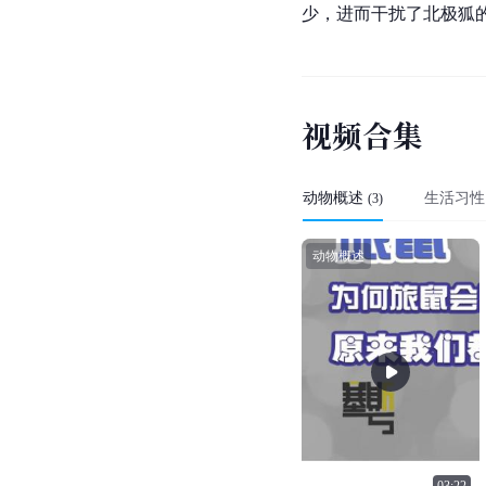
少，进而干扰了北极狐
视
频
合
集
动物概述
生活习性
(
3
)
动物概述