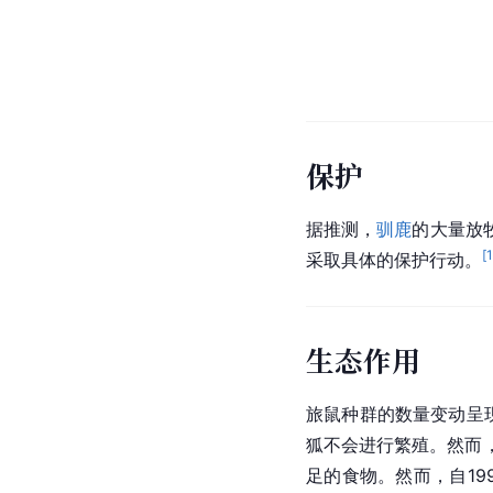
保护
据推测，
驯鹿
的大量放
[
采取具体的保护行动。
生态作用
旅鼠
种群
的数量变动呈现
狐不会进行繁殖。然而
足的食物。然而，自1