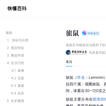
旅鼠
旅鼠
特色条目
1
演化与分类
该条目为
啮齿目仓鼠科下的
2
形态特征
为本条目权
3
栖息环境
条目
4
生活习性
4.1
食物
旅鼠（
学名
：Lemmi
4.2
迁徙
括四个属：项圈旅鼠、
4.3
暴露
间，体重在30~120克
4.4
自杀
旅鼠主要分布在
斯堪的
5
生长繁殖
嫩枝、青草等植物为食