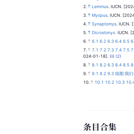
2.
Lemmus
.
IUCN.
[202
3.
Myopus
.
IUCN.
[2024
4.
Synaptomys
.
IUCN.
[
5.
Dicrostonyx
.
IUCN.
[
6.
6.1
6.2
6.3
6.4
6.5
6
7.
7.1
7.2
7.3
7.4
7.5
7
024-01-18].
(
2
)
8.
8.1
8.2
8.3
8.4
8.5
8
9.
9.1
9.2
9.3
组图:我
10.
10.1
10.2
10.3
10.
条
目
合
集