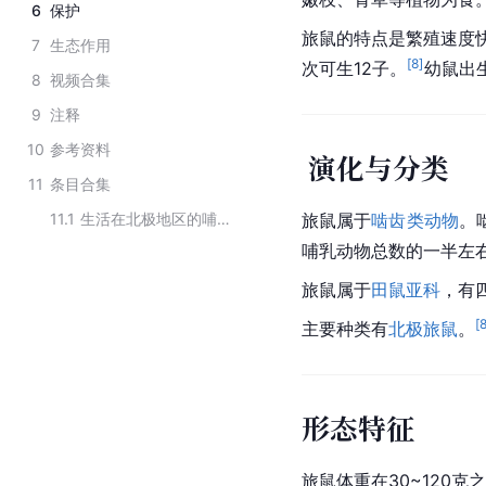
6
保护
旅鼠的特点是繁殖速度快
7
生态作用
[
8
]
次可生12子。
幼鼠出
8
视频合集
9
注释
10
参考资料
演化与分类
11
条目合集
11.1
生活在北极地区的哺乳动物
旅鼠属于
啮齿类动物
。
哺乳动物总数的一半左
旅鼠属于
田鼠亚科
，有
[
主要种类有
北极旅鼠
。
形态特征
旅鼠体重在30~120克