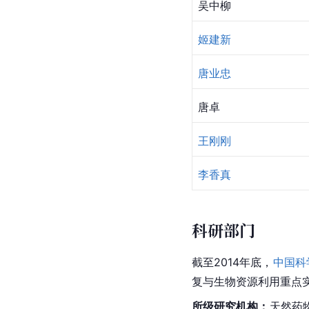
吴中柳
姬建新
唐业忠
唐卓
王刚刚
李香真
科研部门
截至2014年底，
中国科
复
与
生物资源
利用重点
所级研究机构：
天然药