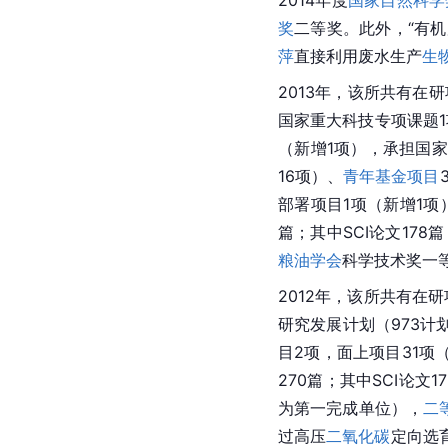
2014年度
国家自然科学
奖
二等奖。此外，“有
萍
直接利用
废水
生产
生
2013年，该所共有在
国家重大科技专项课题1
（新增1项），承担国
16项）、
青年基金项目
部署项目1项（新增1项
篇；其中SCI论文17
粮油学会
科学技术奖一
2012年，该所共有在
研究发展计划（973计
目2项，面上项目31项
270篇；其中SCI论
为第一完成单位），
二
过高压
二氧化碳
定向选