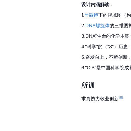
设计内涵解读
：
1.
显微镜
下的
视域
图（构
2.
DNA
螺旋体
的三维图
3.DNA“生命的化学本职
4.“科学”的（“S”）历
5.奋发向上，不断创新，
6.“CIB”是中国科学
所训
[
6
]
求真协力敬业创新