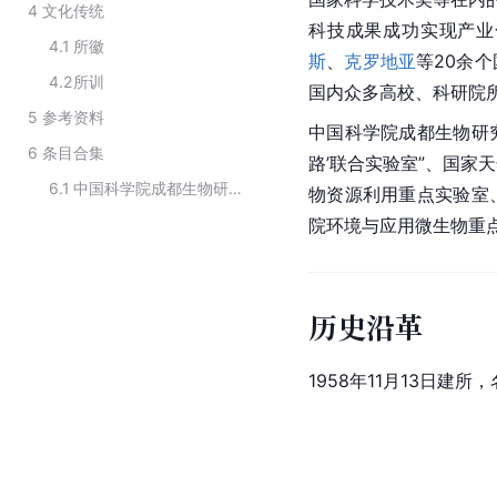
4
文化传统
科技成果成功实现产业
4.1
所徽
斯
、
克罗地亚
等20余
4.2
所训
国内众多高校、科研院
5
参考资料
中国科学院成都生物研究
6
条目合集
路
’联合实验室”、国家
6.1
中国科学院成都生物研究所在职研究员
物资源利用重点实验室
院环境与应用微生物重
历史沿革
1958年11月13日