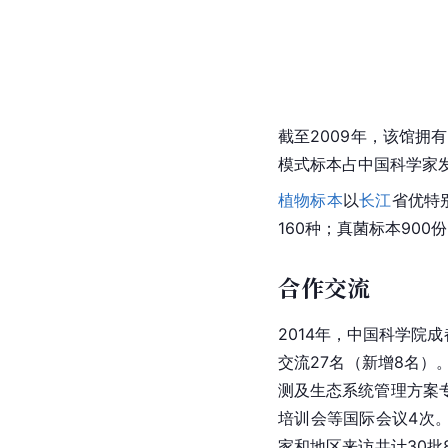
截至2009年，该馆拥
模式标本占中国科学家
植物标本
以
长江
省优特
160种；真菌标本900
合作交流
2014年，中国科学院
交流27名（新增8名）
测及生态系统管理方案
培训会等国际会议4次。
家和地区来访共计30批