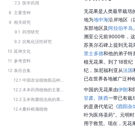
7.3
医学药用
无花果是人类最早栽培的
8
主要变种
地为
地中海
沿岸地区（
9
相关研究
东部地区及
阿拉伯半岛
9.1
药理研究
溯至公元前9000年，
9.2
抗氧化活性研究
苏美尔石碑上提到无花
10
延伸文化
里士多德
和他的弟子特
11
参考资料
植无花果。到了18世纪
纪，加尼福利亚从
法国
12
条目合集
已在世界各地被广泛种
12.1
中国农业植物新品种保护第十批名录
中国的无花果由
伊朗
和
12.2
木本药用植物的主要种类
甘肃
、
陕西
一带已有栽
12.3
玉米孢囊线虫病的果树寄主
的是唐代笔记《
酉阳杂
12.4
桑科榕属植物
叶为医痔圣药”。元明
用于救荒。现在，无花