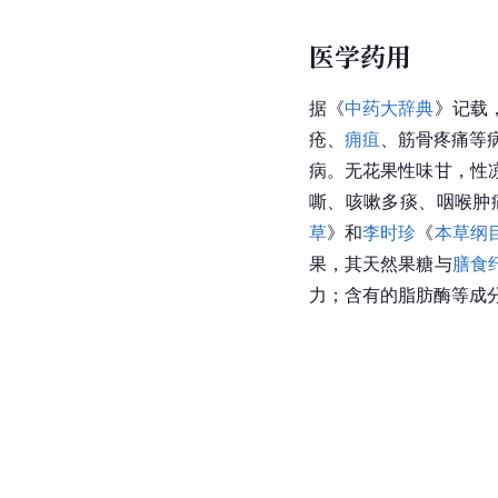
医学药用
据《
中药大辞典
》记载
疮、
痈疽
、筋骨疼痛等
病。无花果性味甘，性
嘶、咳嗽多痰、咽喉肿
草
》和
李时珍
《
本草纲
果，其天然果糖与
膳食
力；含有的脂肪酶等成