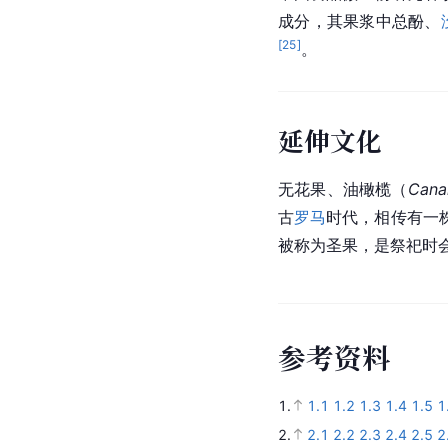
成分，其果浆中总酚、
[
25
]
。
延伸文化
无花果、
油橄榄
（
Cana
古
罗马
时代，相传有一
被称为圣果，是祭祀时
参
考
资
料
1.
1.1
1.2
1.3
1.4
1.5
1
2.
2.1
2.2
2.3
2.4
2.5
2