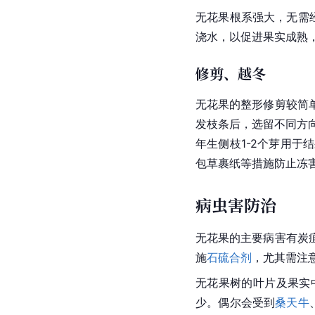
无花果根系强大，无需
浇水，以促进果实成熟
修剪、越冬
无花果的整形修剪较简
发枝条后，选留不同方
年生侧枝1-2个芽用于
包草裹纸等措施防止冻
病虫害防治
无花果的主要病害有
炭
施
石硫合剂
，尤其需注
无花果树的叶片及果实
少。偶尔会受到
桑天牛