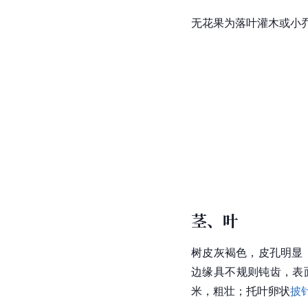
无花果为落叶灌木或小乔
茎、叶
树皮灰褐色，皮孔明显
边缘具不规则
钝齿
，表
米，粗壮；
托叶
卵状
披