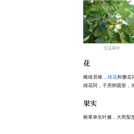
无花果叶
花
雌雄异株，
雄花
和瘿花
雄花同，子房卵圆形，
果实
榕果单生叶腋，大而梨形