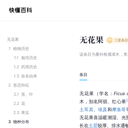
无花果
无花果
三星
条目
1
植物历史
该条目为
桑科榕属灌木
，
查
1.1
栽培历史
1.2
药用历史
条目
1.3
命名由来
2
形态特征
无花果（学名：
Ficus 
2.1
茎、叶
[
木，别名阿驵、红心果
2.2
花
土耳其
、
埃及
和
摩洛哥
2.3
果实
无花果喜温暖潮湿、光
3
物种分布
长在
土层
较厚、排水通