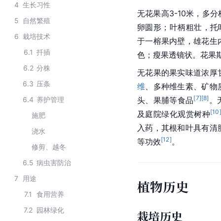
4
生长习性
无花果高3-10米，多
5
自然繁殖
卵圆形；叶柄粗壮，托
6
栽培技术
于一榕果内壁，雄花生
6.1
扦插
色；瘦果透镜状。花果期
6.2
分株
无花果的果实味道浓厚
6.3
压条
维
、多种维生素、矿物
[
7
]
[
8
]
6.4
养护管理
头、果脯等食品
。
[
10
及庭院绿化观赏树种
施肥
入药，其根和叶具有清
浇水
[
12
]
等功效
。
修剪、越冬
6.5
病虫害防治
7
用途
植物历史
7.1
食用营养
7.2
园林绿化
栽培历史