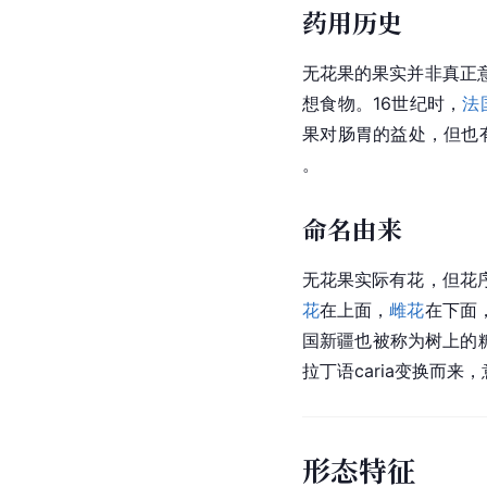
药用历史
无花果的果实并非真正
想食物。16世纪时，
法
果对肠胃的益处，但也
。
命名由来
无花果实际有花，但花
花
在上面，
雌花
在下面
国新疆也被称为树上的
拉丁语caria变换而
形态特征