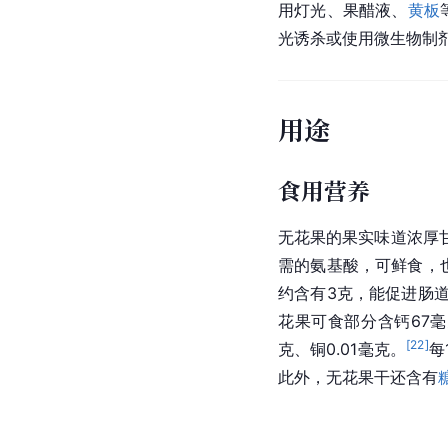
用灯光、果醋液、
黄板
光诱杀或使用
微生物制
用途
食用营养
无花果的果实味道浓厚
需的氨基酸，可鲜食，
约含有3克，能促进肠道
花果可食部分含钙67毫克
[
22
]
克、铜0.01毫克。
每
此外，无花果干还含有