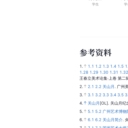
学生
学
关权昌
姚
学生
学
陈先居
刘
学生
学