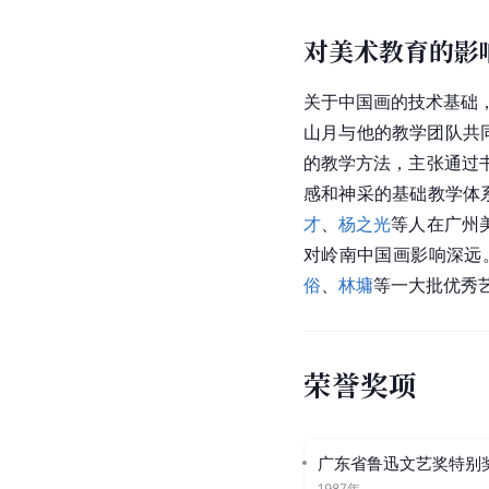
出境名家名单的通知》
对美术界的影响
岭南画派
发展的动力，
[
创作实践上努力超越。
貌，在审美意识和艺术
起，关山月的很多作品
[
44
《
虾球传
》等作品，
美高度，直接影响了2
关山月的
国画
突破了传
西画和中国画传统结合
对美术教育的影
关于中国画的技术基础