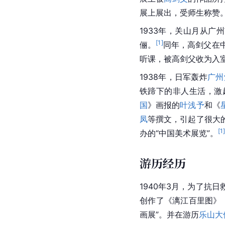
展上展出，受师生称赞。
1933年，关山月从
[
1
]
俪。
同年，
高剑父
在
听课，被高剑父收为入室
1938年，日军轰炸
广州
铁蹄下的非人生活，激
国
》画报的
叶浅予
和《
凤
等撰文，引起了很大
[
1
办的“中国美术展览”。
游历经历
1940年3月，为了抗
创作了《
漓江
百里图》
画展”。并在游历
乐山大