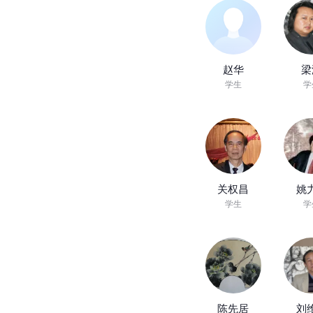
关怡
高
女儿
老
钟增亚
王
学生
学
赵华
梁