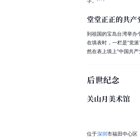
1980年，关山月在接受
幅画显示了时代和人民
路过的沙滩荒芜，他当
愿望变成了现实，感触
张大千出手购画
1945年，关山月到
成都
生到画展上订购了三张
也纷纷进场抢购作品，
学院
林文杰
教授来
广州
[
47
]
字。
堂堂正正的共产
到祖国的宝岛台湾举办