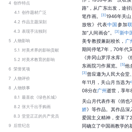
4
创作特点
路”，从广东出发，途径
4.1
创作题材广泛
[
3
]
笔作画。
1946年
4.2
作品主题深刻
放牧》代表
中国
参加
4.3
表现手法独到
[
3
]
加“人间画会”。
新中
5
人物影响
美专教授兼副校长，
广
期间停笔7年，70年代
5.1
对美术界的影响贡献
《井冈山罗浮水库》《
5.2
对美术教育的影响
[
5
]
东画院习作展览。
他
6
荣誉奖项
[
3
]
曾应邀为人民大会堂
7
人物评价
年11月，关山月当选为
8
人物轶事
08分在
广州
逝世，享年
8.1
最喜欢《绿色长城》
关山月代表作有《俏也
8.2
张大千出手购画
娇
》等作品。其作品深
8.3
堂堂正正的共产党员
爱国主义精神，变革了2
9
后世纪念
同确立了中国画教学的