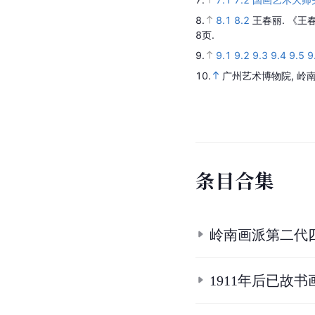
参
考
资
料
1.
1.1
1.2
1.3
1.4
1.5
1
1.28
1.29
1.30
1.31
1.3
王春立美术论集·上卷 第二辑
2.
2.1
2.2
关山月
.
广州
3.
3.1
3.2
3.3
3.4
3.5
3
4.
关山月
[OL].
关山月纪
5.
5.1
5.2
广州艺术博物
6.
6.1
6.2
关山月简介
.
7.
7.1
7.2
国画艺术大师
8.
8.1
8.2
王春丽.
《王
8页.
9.
9.1
9.2
9.3
9.4
9.5
9
10.
广州艺术博物院, 岭