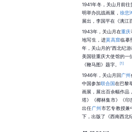
1941年冬，关山月前
明举办抗战画展，
徐悲
展出，李国平在《
漓江
1943年，关山月在
重庆
地
写生
，进
莫高窟
临摹
年，关山月的“西北纪游
美国驻重庆大使馆的一
[
1
]
《鞭马图》题字。
1946年，关山月回
广州
中国
参加
联合国
在巴黎
画展，展出百余幅作品
塔》《椰林集市》《
印
出任
广州
市
艺专教授兼
下，出版了《西南西北