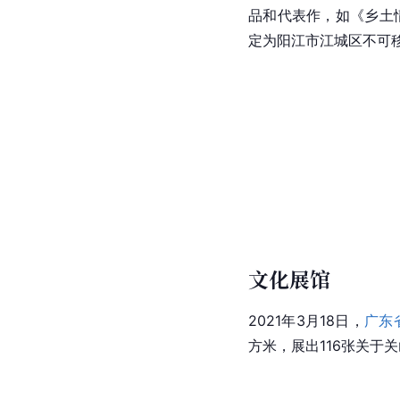
关山月艺术基金
2013年5月，以关山
起，关氏家族向基金会捐
[
49
]
关山月故居
关山月故居位于
埠场镇
品和代表作，如《乡土
定为阳江市江城区不可