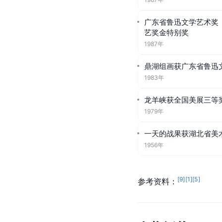
山月与他的教学团队共同
的教学方法，主张通过
感和神采的基础教学体
才
、
杨之光
等人在
广州
对
岭南
中国画影响深远
俗
、
林墉
等一大批优秀
荣誉奖项
广东省鲁迅文艺奖特别
1987年
广东省鲁迅文学艺术奖
艺奖金特别奖
1987年