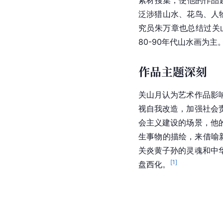
泛涉猎山水、花鸟、人
究员朱万章也总结过关
80-90年代山水画为主
作品主题深刻
关山月认为艺术作品影
视自我改造，加强社会
会主义建设的场景，他
生事物的描绘，来借喻
关炎黄子孙的灵魂和
中
[
1
]
盘西化
。