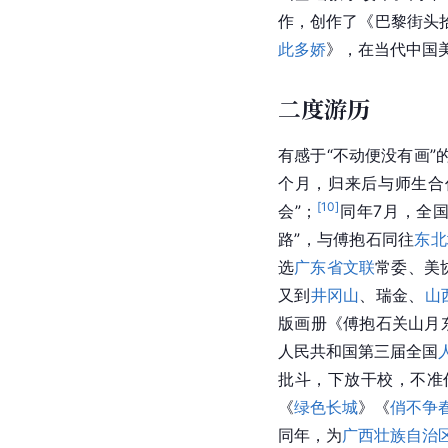
作，创作了《巴黎街头拾
此多娇
》，在当代中国
二度游历
有感于“不动便没有画”
个月，归来后与师生合
[
10
]
会”；
同年7月，全
路
”，与
傅抱石
同往
东北
选
广东省文联
常委、美
又到
井冈山
、
瑞金
、
山
版画册《傅抱石关山月
人民共和国
第三届全国
批斗，下放干校，不准作
《
绿色长城
》《
俏不争
同年，为
广西壮族自治