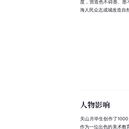
关山月认为借鉴外来优
健康的、有教育意义的
国
写意画
中水墨为主与
画的写实感、空间感兼备
后，他在造型上没有彻
[
41
]
义和意境的传达。
如
度，营造色不碍墨、墨
海人民众志成城改造自