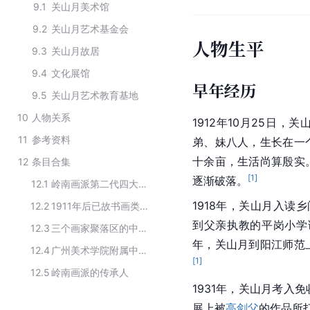
9.1
关山月美术馆
9.2
关山月艺术基金会
人物生平
9.3
关山月故居
9.4
文化展馆
早年经历
9.5
关山月艺术教育基地
10
人物关系
1912年10月25日，
11
参考资料
弟、妹八人，生长在一
十余亩，生活尚算殷实
12
条目合集
[
1
]
逐渐破落。
12.1
岭南画派第二代四大画家
1918年
，关山月入读乡
12.2
1911年后已故书画类作品限制出境名家名单
到父亲执教的平岗小学
12.3
三个画家聚落区的中国画家
年，关山月到阳江师范
12.4
广州美术学院附属中等美术学校名家名师
[
1
]
12.5
岭南画派的传承人
1931年，关山月考入
展上被
高剑父
的作品所