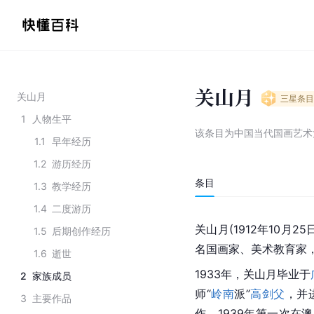
关山月
关山月
三星
条目
1
人物生平
该条目为
中国当代国画艺术
1.1
早年经历
1.2
游历经历
条目
1.3
教学经历
1.4
二度游历
关山月(1912年10月2
1.5
后期创作经历
名国画家、美术
教育家
1.6
逝世
1933年，关山月毕业于
2
家族成员
师“
岭南
派”
高剑父
，并
3
主要作品
作，1939年第一次在