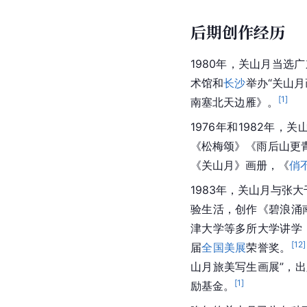
后期创作经历
1980年，关山月当选
广
术馆
和
长沙
举办“关山月
[
1
]
南塞北天边雁》。
1976年和1982年，
《松梅颂》《雨后山更
《关山月》画册，《
俏
1983年，关山月与
张大
验生活
，创作《碧浪涌
津大学等多所大学讲学
[
12
]
届
全国美展
荣誉奖。
山月旅美写生画展”，
[
1
]
励基金。