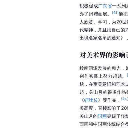
人物影响
关山月
毕生
创作了10
作为一位出色的美术
教
积极促成
广东省
一系列
[
41
]
办了捐赠画展。
他把
人欣赏、学习，为20
代精神，并且用自己的