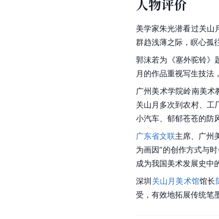
鼎湖组画获广东省鲁迅
1983年
龙羊峡获全国美展三等
1979年
一天的战果获湖北省美
1956年
[
9
]
[
1
]
[
5
]
参考资料：
人物评价
美学家
朱光潜
看过关山
群趋浅薄之际，瞑心孤