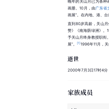
晚年的关山月已为各种画
画册。10月，由
广东省
画展”。在内地、港、台
直到80岁高龄，关山
赞》《南海荫绿洲》。1
予关山月
终身教授
职衔
[
1
]
展”。
1996年11
逝世
2000年7月3日17时
家族成员