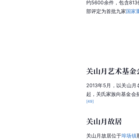
在填表时，一栏是“党
然在表上填上“
中国共产
后世纪念
关山月美术馆
位于
深圳
市
福田中心区
约5600余件，包含8
部评定为首批九家
国家