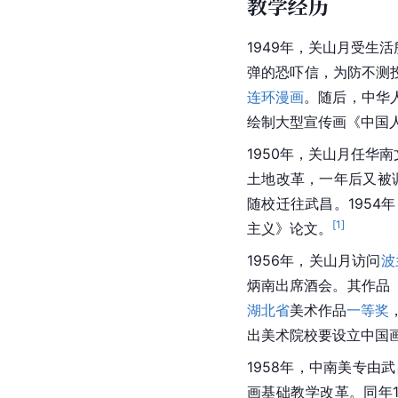
教学经历
1949年，关山月受生
弹的恐吓信，为防不测
连环漫画
。随后，中华
绘制大型宣传画《
中国
1950年，关山月任华
土地改革
，一年后又被
随校迁往
武昌
。1954
[
1
]
主义》论文。
1956年，关山月访问
波
炳南
出席酒会。其作品
湖北省
美术作品
一等奖
出美术院校要设立
中国
1958年，中南美专由
武
画基础教学改革。同年