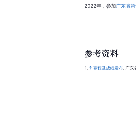
2022年，参加
广东省第
参
考
资
料
1.
赛程及成绩发布
.
广东