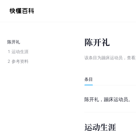
陈开礼
陈开礼
1
运动生涯
该条目为
蹦床运动员
，
查看
2
参考资料
条目
陈开礼，蹦床运动员。
运动生涯