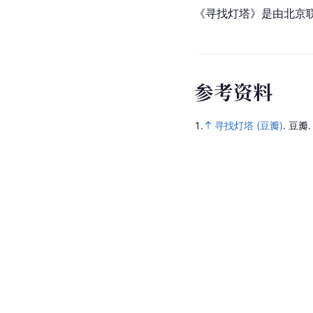
《寻找灯塔》是由
北京
参
考
资
料
1.
寻找灯塔 (豆瓣)
.
豆瓣