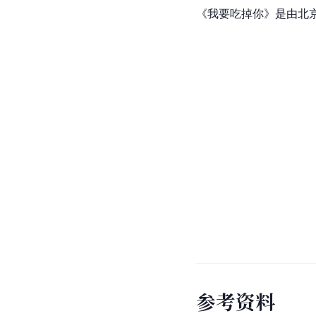
《我要吃掉你》是由
北
参
考
资
料