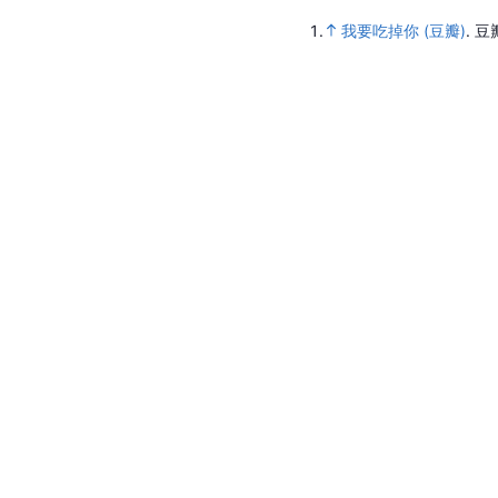
1.
我要吃掉你 (豆瓣)
.
豆