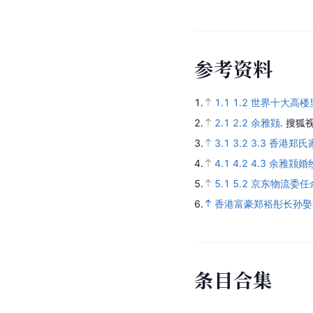
参
考
资
料
1.
1.1
1.2
世界十大高楼
2.
2.1
2.2
余雅颎
.
搜狐视
3.
3.1
3.2
3.3
香港郑氏
4.
4.1
4.2
4.3
余雅颎婚纱
5.
5.1
5.2
京东物流委任
6.
香港富豪郑裕彤长孙娶
条
目
合
集