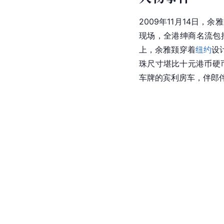
2009年11月14日
现场，全港绅商名流包
上，余雅颎穿着
纽约
设计
珠尺寸堪比十元港币硬
车牌的宾利房车，伴郎伴