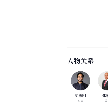
人
物
关
系
郑志刚
郑
丈夫
公