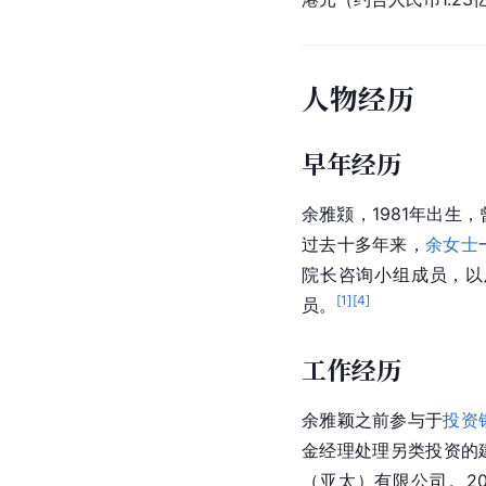
人物经历
早年经历
余雅颎，1981年出生
过去十多年来，
余女士
院长咨询小组成员，以
[
1
]
[
4
]
员。
工作经历
余雅颖之前参与于
投资
金经理处理
另类投资
的
（亚太）有限公司。20