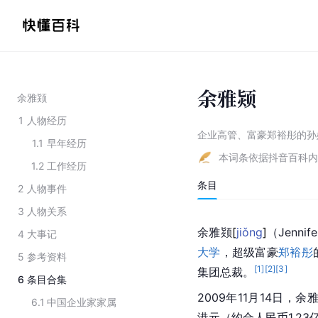
余雅颎
余雅颎
1
人物经历
企业高管、富豪郑裕彤的孙
1.1
早年经历
本词条依据抖音百科内
1.2
工作经历
条目
2
人物事件
3
人物关系
余雅
颎
[
jiǒng
]
（Jenn
4
大事记
大学
，超级富豪
郑裕彤
5
参考资料
[
1
]
[
2
]
[
3
]
集团总裁。
6
条目合集
2009年11月14日，余
6.1
中国企业家家属
港元（约合人民币1.23