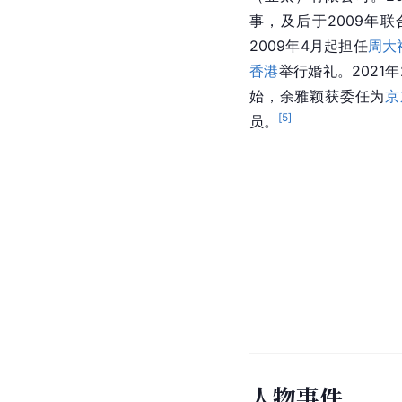
事，及后于2009年联合创
2009年4月起担任
周大
香港
举行婚礼。2021
始，余雅颖获委任为
京
[
5
]
员。
人物事件