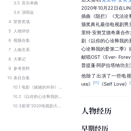
3.5
音乐单曲
2020年10月22日在L
3.6
演唱会
插曲《阻拦》《无法诠释》《
4
荣誉奖项
颁奖典礼最佳电视剧男
5
人物评价
里特·安努艾德奇康合
6
视频合集
剧《以你的心诠释我的
心诠释我的爱第二季》
7
人物关系
献唱OST《Ever- Fo
8
大事记
普提蓬·阿萨拉塔纳功
9
参考资料
他除了出演了一些电视
10
条目合集
[
11
]
[
เลย》
《Self Love》
10.1
电影《姥姥的外孙》的主要演员
10.2
《以你的心诠释我的爱》的主要演员
10.3
新浪“2020电视剧大赏”人气海外剧星TOP10
人物经历
早期经历