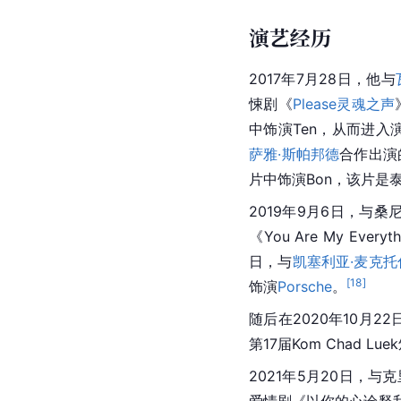
演艺经历
2017年7月28日，他与
悚剧《
Please灵魂之声
中饰演Ten，从而进入
萨雅·斯帕邦德
合作出演
片中饰演Bon，该片是
2019年9月6日，与桑
《You Are My Eve
日，与
凯塞利亚·麦克托
[
18
]
饰演
Porsche
。
随后在2020年10月2
第17届Kom Chad
2021年5月20日，
爱情剧《以你的心诠释