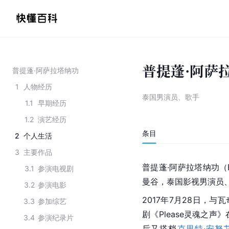
普提蓬·阿萨
普提蓬·阿萨拉塔纳功
1
人物经历
泰国男演员、歌手
1.1
早期经历
1.2
演艺经历
条目
2
个人生活
3
主要作品
普提蓬·阿萨拉塔纳功（B
3.1
参演电视剧
曼谷，泰国影视男演员
3.2
参演电影
2017年7月28日，与瓦奇
3.3
参加综艺
剧《Please灵魂之声
3.4
参演纪录片
后又搭档
克里特·安努