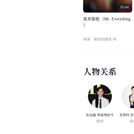
03:44
发
布
新
歌
《
M
r
.
E
v
e
r
y
t
h
i
n
g
》
来源：紫色的微笑-莉
人
物
关
系
彤达婉·奔提维此弓
搭档
搭