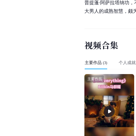
普提蓬·阿萨拉塔纳功
大男人的成熟智慧，颇
视
频
合
集
主要作品
个人成就
(
3
)
主要作品