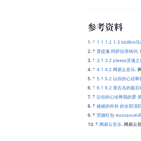
参
考
资
料
1.
1.1
1.2
1.3
bbillki
2.
普提蓬·阿萨拉塔纳功
.
3.
3.1
3.2
please灵魂
4.
4.1
4.2
网易云音乐
.
5.
5.1
5.2
以你的心诠释
6.
6.1
6.2
普吉岛的最后
7.
以你的心诠释我的爱 
8.
姥姥的外孙 的全部演
9.
冥婚红包 ซองแดงแต่งผี
10.
网易云音乐
.
网易云音