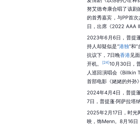
努艾德奇康合唱了该剧的插曲
的首秀嘉宾，与PP首
日，出席《2022 AAA 
2023年6月6日，普提
持人却疑似是“
港独
”和
抗议下，7日晚
香港
见
[
24
]
开机。
10月30日，
人巡回演唱会《Billkin 
首部电影《姥姥的外孙》献唱
2024年4月4日，普
7日，普提蓬·阿萨拉塔
2025年2月17日，
映，饰Menn。8月1