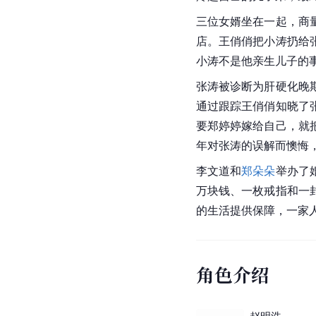
三位女婿坐在一起，商
店。王俏俏把小涛扔给
小涛不是他亲生儿子的
张涛被诊断为肝硬化晚
通过跟踪王俏俏知晓了
要郑婷婷嫁给自己，就
年对张涛的误解而懊悔
李文道和
郑朵朵
举办了
万块钱、一枚戒指和一
的生活提供保障，一家
角色介绍