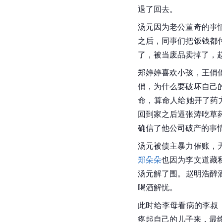
退了回去。
汤元因为老公董奇的事
之后，同事们把饭钱都
了，被当废品卖掉了，
郑婷婷喜欢小孩，王俏
俏，为什么要破坏自己
命，算命人给她开了药
回到家之后逼张涛吃草
确信了他公司破产的事
汤元被债主暴力催账，
郑朵朵
也因为李文道藏
汤元解了围。赵明浩醉
喝酒解忧。
此时给李母看病的李叔
疼起自己的儿子来，最