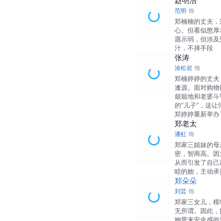
赵明浩
范明
饰
郑楠楠的丈夫，
心。但看似憨厚
愿示弱，但涉及
汁，不择手段
张涛
涂松岩
饰
郑楠婷婷的丈夫
逢源。面对购物
兢兢地和老婆斗
的“儿子”，这
郑婷婷重新举办
郑老太
潘虹
饰
郑家三姐妹的母
密，智商高。因
从而引发了自己
睦的她，主动承
郑朵朵
刘芸
饰
郑家三女儿，模
无所谓。因此，
她带来安全感的