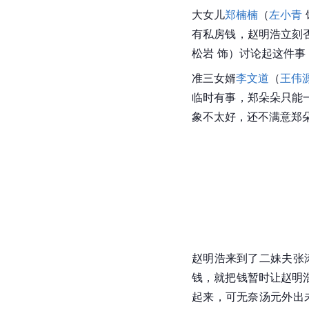
大女儿
郑楠楠
（
左小青
有私房钱，赵明浩立刻
松岩 饰）讨论起这件
准三女婿
李文道
（
王伟
临时有事，郑朵朵只能
象不太好，还不满意郑
赵明浩来到了二妹夫张
钱，就把钱暂时让赵明
起来，可无奈汤元外出