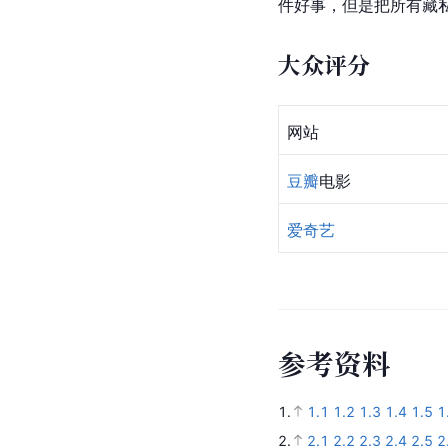
件好事，但是把所有藏
大众评分
网站
豆瓣
电影
爱奇艺
参
考
资
料
1.
1.1
1.2
1.3
1.4
1.5
1
2.
2.1
2.2
2.3
2.4
2.5
2