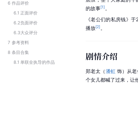
6
作品评价
[
1
]
的故事
。
6.1
正面评价
《老公们的私房钱》于20
6.2
负面评价
[
2
]
播放
。
6.3
大众评分
7
参考资料
8
条目合集
剧情介绍
8.1
单联全执导的作品
郑老太（
潘虹
 饰）从
个女儿都喊了过来，让