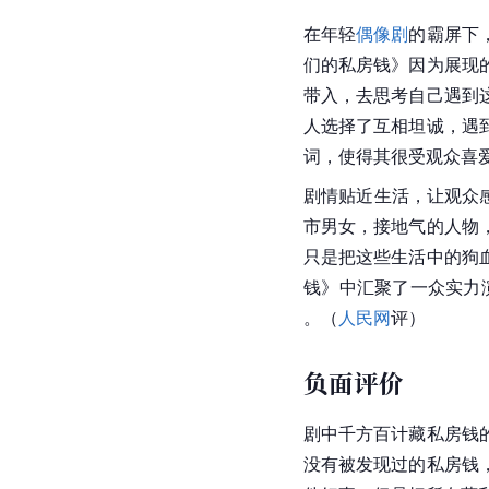
在年轻
偶像剧
的霸屏下
们的私房钱》因为展现
带入，去思考自己遇到
人选择了互相坦诚，遇
词，使得其很受观众喜
剧情贴近生活，让观众
市男女，接地气的人物
只是把这些生活中的狗
钱》中汇聚了一众实力
。（
人民网
评）
负面评价
剧中千方百计藏私房钱
没有被发现过的私房钱