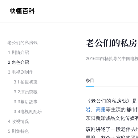
老公们的私房
老公们的私房钱
1
剧情介绍
2016年白杨执导的中国电
2
角色介绍
3
电视剧制作
条目
3.1
拍摄初衷
3.2
演员突破
《老公们的私房钱》是
3.3
幕后故事
岩
、
高露
等主演的都市
3.4
电视剧配乐
东阳新媒诚品文化传媒
4
收视情况
该剧讲述了一段老伴去
5
剧集特色
层浪，整个大家庭的平