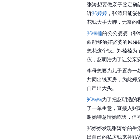
张涛想要做亲子鉴定确
诉
郑婷婷
，张涛只能妥
花钱大手大脚，无奈的
郑楠楠
的公公婆婆（张
西能够治好婆婆的风湿
想花这个钱。郑楠楠为
仪，赵明浩为了让父亲
李母想要为儿子置办一
共同出钱买房，为此郑
自己出大头。
郑楠楠
为了把赵明浩的
了一单生意，直接入账
谢她特意请她吃饭，但
郑婷婷发现张涛给的生
出自己的私房钱来补贴