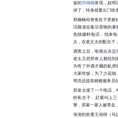
饭的
郑楠楠
发现，赵明
掉了，转身就要出门给
郑楠楠却将鱼肚子里捡
活频道征集活雷锋的素
热线爆料电话，找来电
太，在老太太的配合下
调查之后，电视台决定
老太又把所有人都找到
为有了外遇才藏的私房
大家吃饭，为了少花钱
明浩还提前贿赂服务员
郑老太接了一个电话，
的私生子，赶紧叫上三
警，郑家一家人被带走
张涛的前妻王俏俏（马