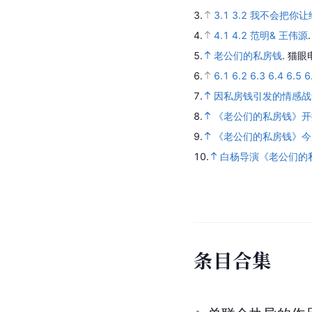
3.
3.1
3.2
我不会把你让给
4.
4.1
4.2
范明& 王伟源
5.
老公们的私房钱
.
猫眼
6.
6.1
6.2
6.3
6.4
6.5
6
7.
因私房钱引发的情感战
8.
《老公们的私房钱》开
9.
《老公们的私房钱》今
10.
白杨导演《老公们的
条
目
合
集