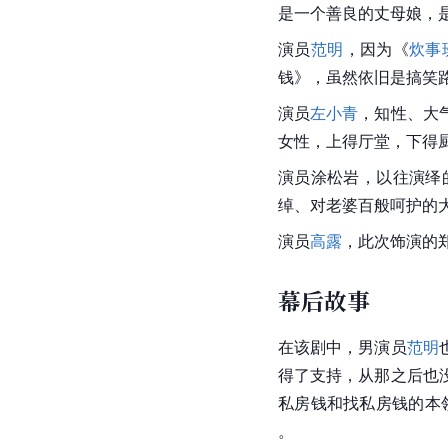
是一个善良的丈母娘，
演员
范明
，因为《
炊事
钱》，虽然依旧是搞笑
演员
左小青
，知性、大
女性
，上得厅堂，下得
演员
涂松岩
，以往演绎
绰、对老婆百般呵护的
演员
高露
，此次饰演的
幕后故事
在该剧中，男演员
范明
得了支持，从那之后也
私房钱和找私房钱的本
。