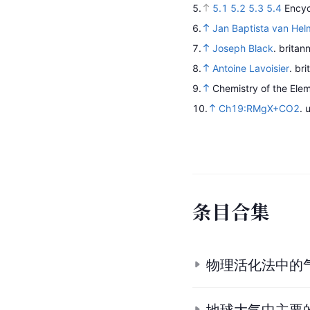
5.
5.1
5.2
5.3
5.4
Encyc
6.
Jan Baptista van Hel
7.
Joseph Black
.
britan
8.
Antoine Lavoisier
.
bri
9.
Chemistry of the Ele
10.
Ch19:RMgX+CO2
.
条
目
合
集
物理活化法中的