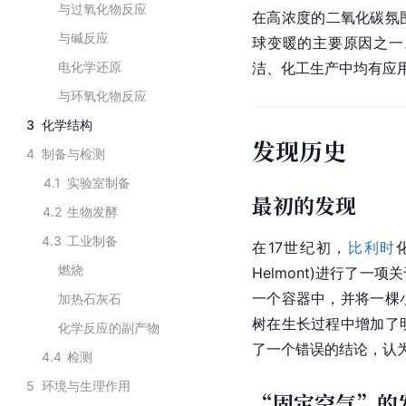
与过氧化物反应
在高浓度的二氧化碳氛
与碱反应
球变暖的主要原因之一
电化学还原
洁、化工生产中均有应
与环氧化物反应
3
化学结构
发现历史
4
制备与检测
4.1
实验室制备
最初的发现
4.2
生物发酵
4.3
工业制备
在17世纪初，
比利时
燃烧
Helmont)进行了
一个容器中，并将一棵
加热石灰石
树在生长过程中增加了
化学反应的副产物
了一个错误的结论，认
4.4
检测
5
环境与生理作用
“固定空气”的