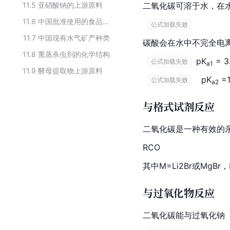
11.5
亚硝酸钠的上游原料
二氧化碳可溶于水，在
11.6
中国批准使用的食品用防腐剂
 公式加载失败 
11.7
中国现有水气矿产种类
碳酸
会在水中不完全电
11.8
熏蒸杀虫剂的化学结构
pK
 = 3
 公式加载失败 
a1
11.9
酵母提取物上游原料
  pK
 =
 公式加载失败 
a2
与格式试剂反应
二氧化碳是一种有效的
RCO
其中M=
Li2
Br或MgBr，
与过氧化物反应
二氧化碳能与
过氧化钠