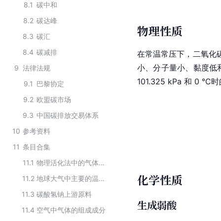
8.1
碳中和
8.2
碳达峰
物理性质
8.3
碳汇
8.4
碳减排
在常温常压下，二氧化
小、分子量小、黏度低和
9
法律法规
101.325 kPa 和 0 
9.1
巴黎协定
9.2
欧盟碳市场
9.3
中国碳排放交易体系
10
参考资料
11
条目合集
11.1
物理活化法中的气体活化介质
化学性质
11.2
地球大气中主要的温室气体
11.3
碳酸氢钠上游原料
生成弱酸
11.4
空气中气体的组成成分