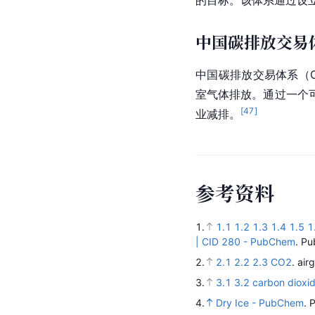
中国碳排放交易
中国碳排放交易体系（Chi
室气体排放。通过一个
[
47
]
业减排。
参
考
资
料
1.
1.1
1.2
1.3
1.4
1.5
1
| CID 280 - PubChem
.
Pu
2.
2.1
2.2
2.3
CO2
.
air
3.
3.1
3.2
carbon dioxi
4.
Dry Ice - PubChem
.