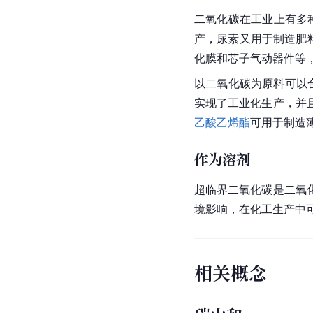
二氧化碳在工业上有多
产，尿素又用于制造肥
化膜和芯子
气动
器件等
以二氧化碳为原料可以
实现了工业化生产，并
乙酸乙烯酯
可用于制造
作为溶剂
超临界二氧化碳是二氧
境影响，在化工生产中
相关概念