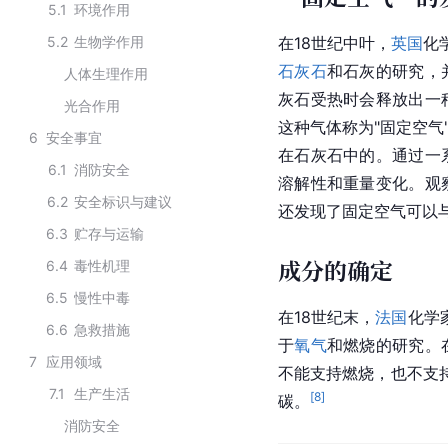
5.1
环境作用
5.2
生物学作用
在18世纪中叶，
英国
化
石灰石
和
石灰
的研究，
人体生理作用
灰石受热时会释放出一
光合作用
这种气体称为"固定空气"
6
安全事宜
在石灰石中的。通过一
6.1
消防安全
溶解性和重量变化。观
6.2
安全标识与建议
还发现了固定空气可以
6.3
贮存与运输
成分的确定
6.4
毒性机理
6.5
慢性中毒
在18世纪末，
法国
化学家
6.6
急救措施
于
氧气
和燃烧的研究。
7
应用领域
不能支持燃烧，也不支
7.1
生产生活
[
8
]
碳。
消防安全