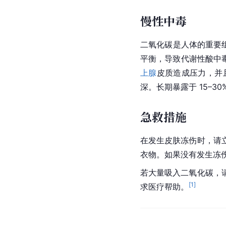
慢性中毒
二氧化碳是人体的重要组
平衡，导致代谢性酸中
上腺
皮质造成压力，并
深。长期暴露于 
15–
3
急救措施
在发生皮肤冻伤时，请
衣物。如果没有发生冻
若大量吸入二氧化碳，
[
1
]
求医疗帮助。