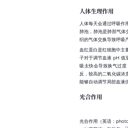
人体生理作用
人体每天会通过呼吸作用产
肺泡
，肺泡是肺部
气体
织的气体交换导致呼吸
血红蛋白
是红细胞中主
子对于调节血液 pH
吸太快会导致换气过度
反，较高的二氧化碳浓
能够自动调节局部血液
光合作用
光合作用（
英语
：phot
[