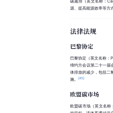
碳减排（英文名称：Carb
源
、提高
能源效率
等方
法律法规
巴黎协定
巴黎协定（英文名称：
P
缔约方会议第二十一届会
体排放的减少，包括二
[
45
]
施。
欧盟碳市场
欧盟
碳市场（英文名称：EU 
的目标。该体系通过设