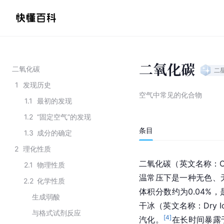
二氧化碳
二氧化碳
二
1
发现历史
空气中常见的化合物
1.1
最初的发现
1.2
“固定空气”的发现
条目
1.3
成分的确定
2
理化性质
二氧化碳
（英文
名称：
2.1
物理性质
温常压下是一种
无色
、
2.2
化学性质
体积分数约为0.04%
生成弱酸
干冰（英文名称：Dry 
与格式试剂反应
[
4
]
汽化
。
在长时间暴露