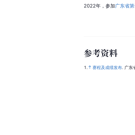
2022年，参加
广东省第
参
考
资
料
1.
赛程及成绩发布
.
广东