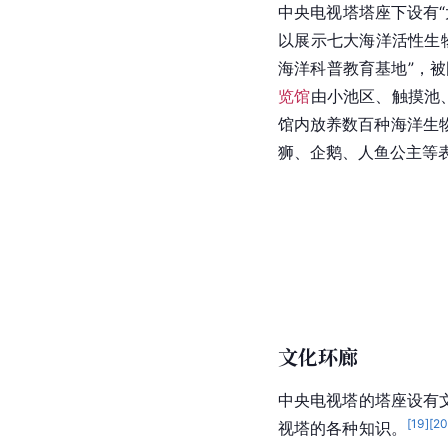
中央电视塔塔座下设有“
以展示七大海洋活性生
海洋科普教育基地”，
览馆
由小池区、触摸池
馆内放养数百种海洋生
狮、企鹅、人鱼公主等
文化环廊
中央电视塔的塔座设有
[
19
]
[
2
视塔的各种知识。