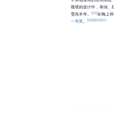
视塔的设计中，有绿、
[
22
]
雪兆丰年。
在晚上仰
[
2
]
[
6
]
[
20
]
[
21
]
一等奖
。