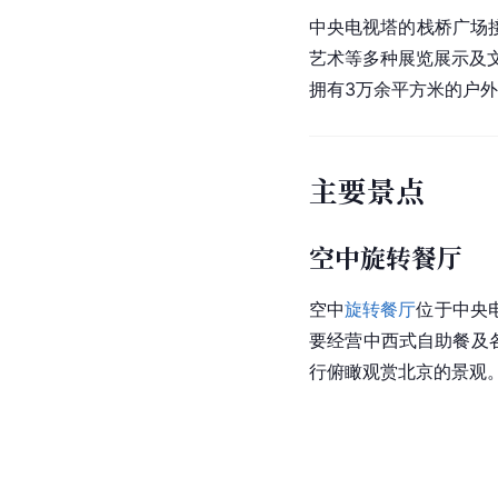
中央电视塔的
栈桥
广场
艺术等多种展览展示及
拥有3万余平方米的户
主要景点
空中旋转餐厅
空中
旋转餐厅
位于中央
要经营中西式自助餐及
行俯瞰观赏北京的景观