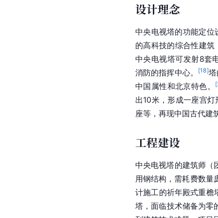
设计理念
中央电视塔的功能定位
的
高科技
的综合性建筑
中央电视塔可发射8套
[
18
]
消防的指挥中心。
塔
[
中国
属性和北京特色。
出10米，形成一座宫灯
座等，再现中国古代建
工程建设
中央电视塔的建筑师（
用
钢结构
，需耗费数量
计施工的
祈年殿
式重檐
塔，面临技术储备为零