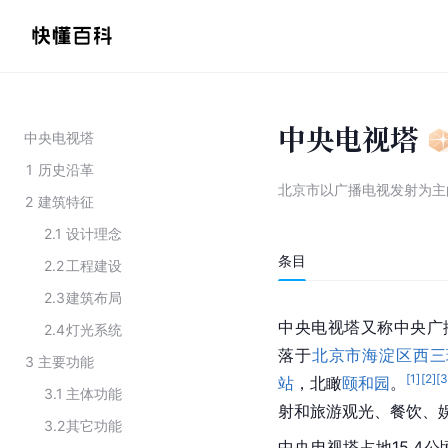
中央电视塔
中央电视塔
1
历史沿革
北京市以广播电视发射为主
2
建筑特征
2.1
设计理念
条目
2.2
工程建设
2.3
建筑布局
中央电视塔又称
中央广
2.4
灯光系统
落于
北京市海淀区
西三
3
主要功能
[
1
]
[
2
]
[
站
，北瞰
颐和园
。
3.1
主体功能
射和旅游观光、餐饮、
3.2
其它功能
中央电视塔占地15.4