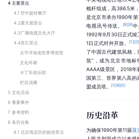
4
主要景点
桅杆
组成，高386.5米
4.1
空中旋转餐厅
是
北京市
承办1990年第
4.2
露天观景台
[
8
]
[
9
]
电视讯号传送。
中
4.3
广播电视文化大厅
1992年9月30日正式竣
[
1
]
[
2
]
4.4
其它景点
1日正式对外开放。
了
中国
古代建筑风格，
太平洋海底世界博览馆
筑”，成为北京市地标
文化环廊
AAAA级景区，2018
卡丁车俱乐部
国第三、世界第八高的
栏目演播
[
1
]
[
6
]
[
5
]
盟成员塔。
5
文化活动
6
重要事件
历史沿革
7
参考资料
8
条目合集
为确保1990年第11届
亚
8.1
北京海淀区的旅游景点
人民共和国成立以来规