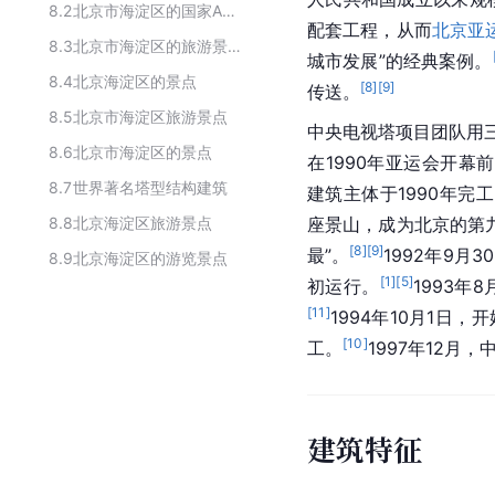
8.2
北京市海淀区的国家AAAA级旅游景区
配套工程，从而
北京亚
8.3
北京市海淀区的旅游景点
城市发展”的经典案例。
8.4
北京海淀区的景点
[
8
]
[
9
]
传送。
8.5
北京市海淀区旅游景点
中央电视塔
项目团队
用
8.6
北京市海淀区的景点
在
1990年亚运会
开幕前
8.7
世界著名塔型结构建筑
建筑主体于1990年完
8.8
北京海淀区旅游景点
座
景山
，成为北京的第
[
8
]
[
9
]
最”。
1992年9
8.9
北京海淀区的游览景点
[
1
]
[
5
]
初运行。
1993年
[
11
]
1994年10月1日
[
10
]
工。
1997年12月
建筑特征