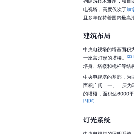
列建筑技术难题，
项目
电视塔，高度仅次于
加
且多年保持着国内最高
建筑布局
中央电视塔的塔基面积为
[
23
]
一座宫灯形的塔楼。
塔身、塔楼和
桅杆
等结
中央电视塔的基部，为
面积广阔；一、二层为
的塔楼，面积达6000
[
3
]
[
19
]
灯光系统
中央电视塔的照明系统，