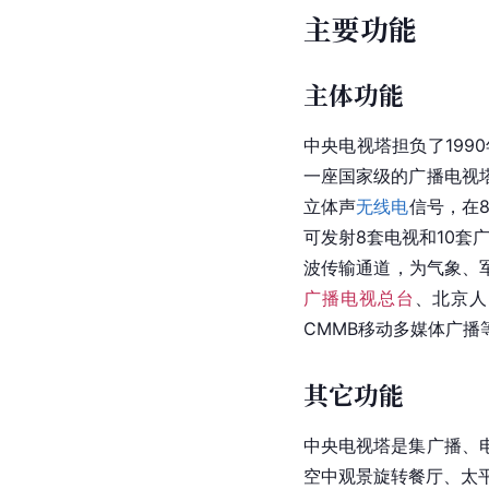
主要功能
主体功能
中央电视塔担负了1990
一座国家级的
广播电视
立体声
无线电
信号，在
可发射8套电视和10套
波传输通道，为气象、
广播电视总台
、北京人
CMMB移动多媒体广播
其它功能
中央电视塔是集广播、
空中观景
旋转餐厅
、
太