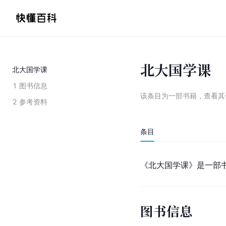
北大国学课
北大国学课
1
图书信息
该条目为
一部书籍
，
查看
其
2
参考资料
条目
《
北大国学课
》是一部
图书信息