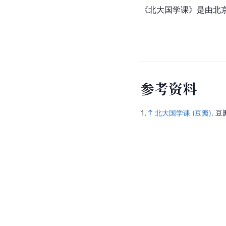
《北大国学课》是由北
参
考
资
料
1.
北大国学课 (豆瓣)
.
豆