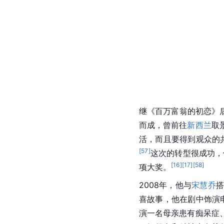
继《百万富翁的初恋》
而成，曾前往
新西兰
取
活，而且要得到观众的
[
57
]
这次的转型很成功，
[
16
]
[
17
]
[
58
]
项大奖。
2008年，他与
宋慧乔
喜故事，他在剧中饰演
演一名母亲患有痴呆症