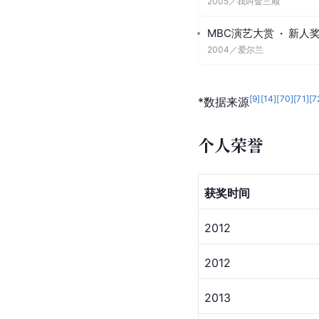
SBS演技大赏
·
最佳男
2010
／
秘密花园
SBS演技大赏
·
特别企
2010
／
秘密花园
MBC演艺大赏
·
男子
2006
／
雪之女王
韩国百想艺术大赏
·
男
2006
／
百万富翁的初恋
MBC演艺大赏
·
最优
2005
／
我叫金三顺
MBC演艺大赏
·
新人
2004
／
爱尔兰