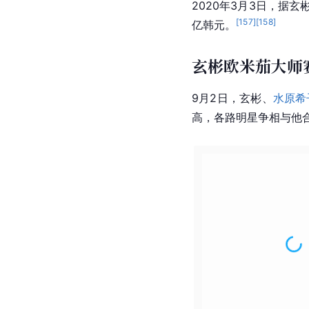
社会活动
2009年1月24日，玄
将在正式入伍前，他仍然
[
149
]
行政业务用车。
2
这些大米全部都是
亚洲
2013年10月29日，
[
152
]
人民币2026万)。
[
153
]
9月19日，他在第
2015年6月6日，玄彬成
2020年3月3日，据
[
157
]
[
158
]
亿韩元。
玄彬欧米茄大师