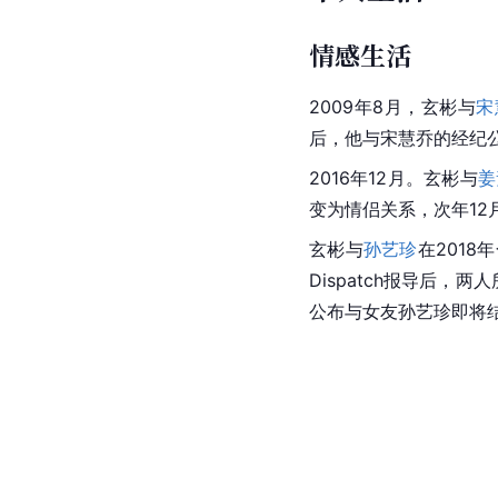
2011年3月7日，他正
受6周新兵训练后，开始
中讲述了海军的训练生活
陆战队员热潮”的玄彬内
玄彬在服役期间多次担
的潜水艇出口相关活动
生活，正式退伍。退伍
[
120
]
[
121
]
他回归。
个人生活
情感生活
2009年8月，玄彬与
宋