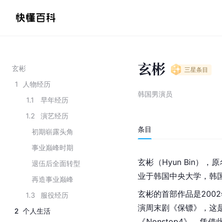
玄彬
玄彬
三星
条目
1
人物经历
韩国男演员
1.1
早年经历
1.2
演艺经历
条目
初期崭露头角
事业巅峰时期
玄彬（Hyun Bin）
退伍后全面转型
业于韩国中央大学，韩
再造事业巅峰
玄彬的首部作品是200
1.3
服役经历
演周末剧《保镖》，这
2
个人生活
《Nonstop4》。