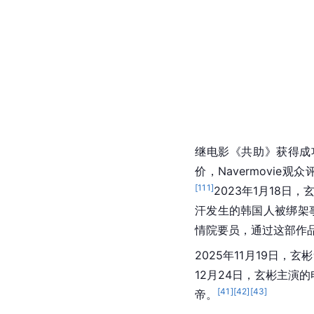
2019年4月，玄彬开始展开亚
年年末，玄彬再次搭档孙
她的朝鲜特级军官的故
[
103
]
[
104
]
收视冠军。
玄
百想艺术大赏电视剧类-
[
108
]