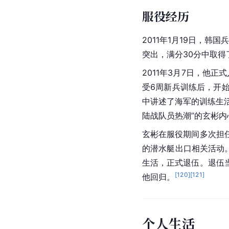
继电影《共助》获得成功
价，Navermovie
[
111
]
2023年1月18
汗发生的韩国人被绑架
情院要员，通过这部作
2025年11月19日，
12月24日，玄彬主演
[
41
]
[
42
]
[
43
]
帝。
服役经历
2011年1月19日，
突出，满分30分中取得