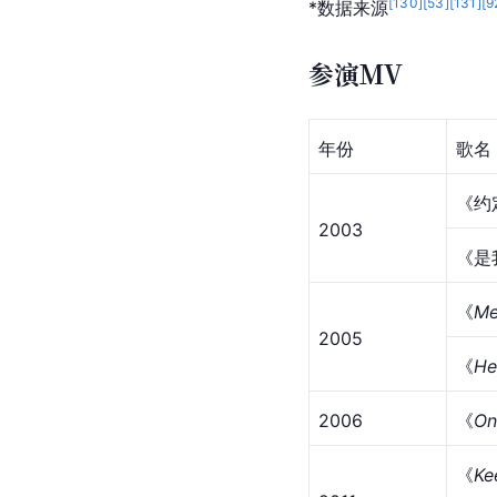
2024-12-25
尸落之城
饰
李清
2018
晚秋
饰
勋
2011
长腿叔叔
饰
亨俊
2005
[
130
]
[
53
]
[
131
]
[
9
*数据来源
参演MV