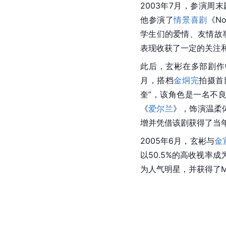
2003年7月，参演周
他参演了
情景喜剧
《No
学生们的爱情、友情故
表现收获了一定的关注
此后，玄彬在多部剧作
月，搭档
金烔完
拍摄首
奎”，该角色是一名不
《
爱尔兰
》，饰演温柔
增并凭借该剧获得了当
2005年6月，玄彬与
金
以50.5%的高收视率
为人气明星，并获得了