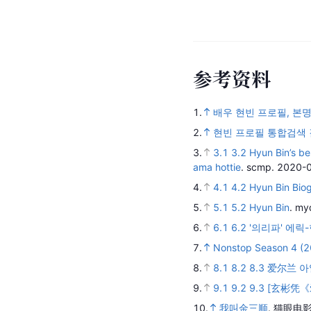
汤唯
林
搭档
搭
朴勋
林
搭档
搭
参
考
资
料