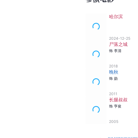
2010
我叫金三顺
饰
玄振轩
2005
Non-Stop 4
饰
玄彬
2003
[
8
]
[
12
]
[
58
]
[
20
]
[
1
*数据来源
参演电影
哈尔滨