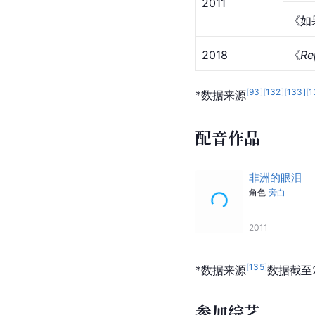
年份
歌名
《
约
2003
《是
《
Me
2005
《
He
2006
《
On
《
Ke
2011
《如
2018
《
Re