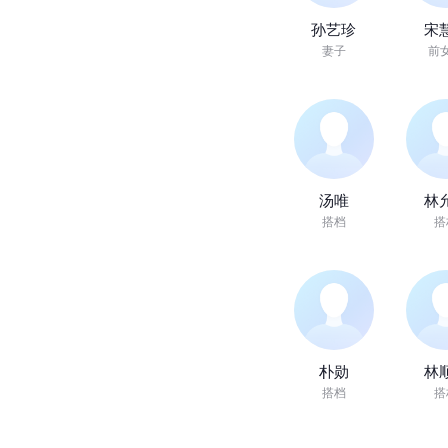
01:19
玄
彬
人
物
简
介
1
来源：抖音百科
人
物
关
系
孙艺珍
宋
妻子
前