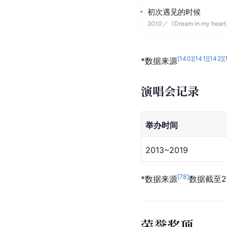
2015-01-21
现场脱口秀Tax
tvN
2011-01-20
[
136
]
[
137
]
[
138
]
[
*数据来源
音乐单曲
无法拥有的你
2011
／
首张个人单曲，翻唱
初次遇见的时候
2010
／
《Dream in my he
[
140
]
[
141
]
[
142
]
[