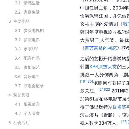
2.1
情感生活
中担任男主角，2004
2.2
家庭生活
饰演保镖江国，并凭借
3
主要作品
玄彬主演的爱情剧《
我
3.1
参演电视剧
韩国年度电视剧收视冠
3.2
参演电影
大赏男子人气奖、最
《
百万富翁的初恋
》获
3.3
参演MV
3.4
配音作品
之后的玄彬开始尝试转
韩国
KBS演技大赏
的三
3.5
参加综艺
挑战一人分饰两角，剧集
3.6
音乐单曲
[
19
]
[
20
]
该剧同时获得了
3.7
演唱会记录
[
21
]
[
22
]
多关注。
2011
4
荣誉奖项
加第61届柏林电影节展
4.1
影视荣誉
得了佛里堡特别
提名奖
4.2
个人荣誉
演古装片《野麟》，该片
[
26
]
[
5
社会活动
视人数为384万人。