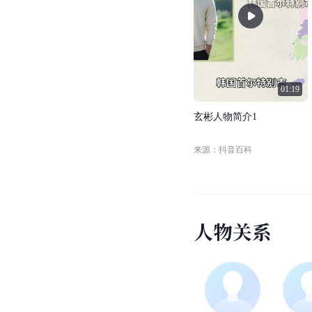
大哥的角色。玄彬通过
视
频
合
集
人物概述
主要作品
(
1
)
人物概述