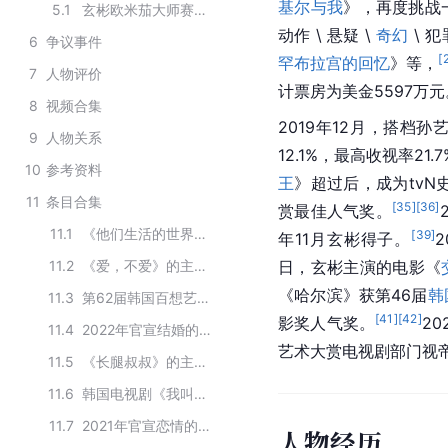
基尔与我
》，再度挑战
5.1
玄彬欧米茄大师赛的开幕宣传活动
动作 \ 悬疑 \ 
奇幻
 \
6
争议事件
[
罕布拉宫的回忆
》等，
7
人物评价
计票房为美金5597万元
8
视频合集
2019年12月，搭档
9
人物关系
12.1%，最高收视率21.
10
参考资料
王
》超过后，成为tv
11
条目合集
[
35
]
[
36
]
赏最佳人气奖。
11.1
《他们生活的世界》的主要演员
[
39
]
年11月玄彬得子。
11.2
《爱，不爱》的主要演员
日，玄彬主演的电影《
《哈尔滨》获第46届
韩
11.3
第62届韩国百想艺术大赏获奖的人物
[
41
]
[
42
]
影奖人气奖。
2
11.4
2022年官宣结婚的名人
艺术大赏电视剧部门视
11.5
《长腿叔叔》的主要演员
11.6
韩国电视剧《我叫金三顺》的主要演员及配音
11.7
2021年官宣恋情的明星
人物经历