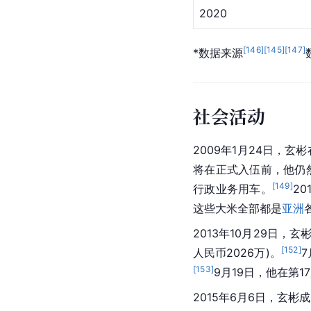
[
9
]
[
14
]
[
70
]
[
71
]
[
7
*数据来源
个人荣誉
获奖时间
2012
2012
2013
2020
[
146
]
[
145
]
[
147
]
*数据来源