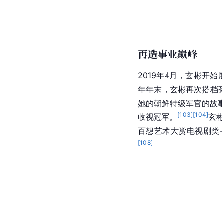
[
83
]
公司。
2017年1月，他主演的
[
84
]
[
85
]
[
86
金5597万元。
犯罪剧情片《骗子》，
[
90
]
[
91
]
智成。
在韩国电影
2018年1月，玄彬出演
片中饰演
犯罪组织
头目
电影《
猖獗
》，该片讲
[
96
]
[
97
]
作的动作电影。
角色提名第55届
韩国
百
再造事业巅峰