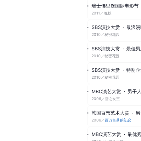
第62届百想艺术大赏
·
2026-05-08
／
韩国制造
第46届韩国青龙电影奖
2025-11-19
／
哈尔滨
韩国百想艺术大赏
·
男
2020
／
爱的迫降
富川国际奇幻影展
·
富
2014
／
逆鳞
韩国百想艺术大赏
·
男
2011
／
秘密花园
瑞士佛里堡国际电影节
2011
／
晚秋
SBS演技大赏
·
最浪漫
2010
／
秘密花园