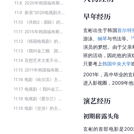
11.8
2020年韩国福布斯名人榜
11.9
新浪“2020电视剧大赏”人气海外剧星TOP10
早年经历
11.10
《共助2：国际》的主要演员
玄彬出生于韩国
首尔特
11.11
2015年韩国福布斯名人榜
[
游泳、
钢琴
与书法等。
11.12
《韩国电视剧》的主要演员
演员的梦想。由于父亲
11.13
《我叫金三顺 国语》的主要演员
班的活动，因此他的演
11.14
百想艺术大奖不分部门人气奖
只要考上
韩国中央大学
11.15
2011年韩国福布斯名人榜
2001年，高中毕业的
11.16
电影《哈尔滨》主创团队
进入影视圈，2009年
11.17
电视剧《 我叫金三顺 내 이름은 김삼순 (2005) 》主要演职员
演艺经历
11.18
电视剧《爱尔兰》的主要演员
11.19
电影《交涉》的主要演员
初期崭露头角
玄彬的首部电影是20