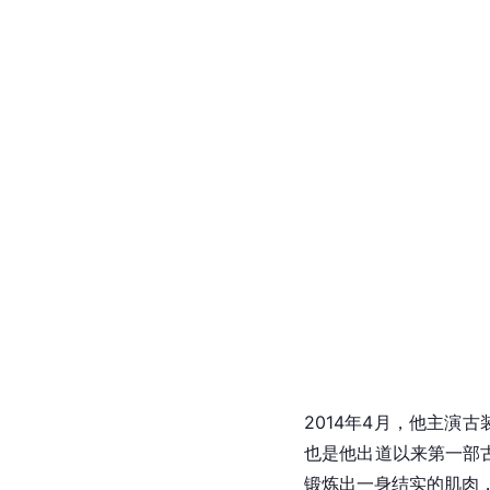
退伍后全面转型
2011年3月7日至201
[
亚洲巡回粉丝见面会。
服役归来后的玄彬影视
玄彬陆续参演了多部古装 \ 
忆
》等，给观众展现了