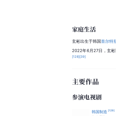
后，他与宋慧乔的经纪
2016年12月。玄彬与
姜
变为情侣关系，次年12
玄彬与
孙艺珍
在2018
Dispatch报导后，
公布与女友孙艺珍即将结
家庭生活