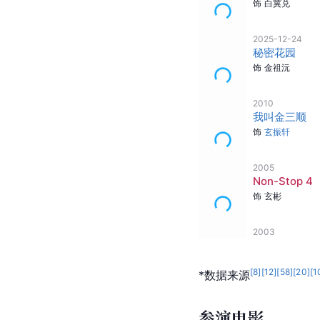
玄彬出生于韩国
首尔特
2022年6月27日，玄
[
128
]
[
39
]
主要作品
参演电视剧
[
129
]
韩国制造
饰
白冀兑
2025-12-24
秘密花园
饰
金祖沅