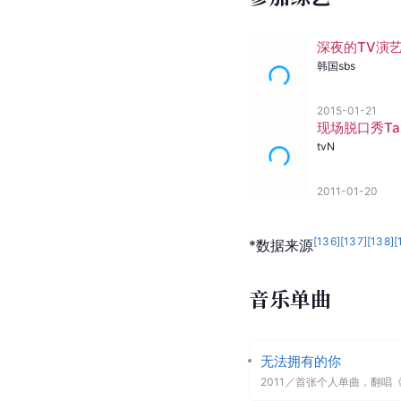
[
93
]
[
132
]
[
133
]
[
1
*数据来源
配音作品
非洲的眼泪
角色
旁白
2011
[
135
]
*数据来源
数据截至2
参加综艺
深夜的TV演
韩国sbs