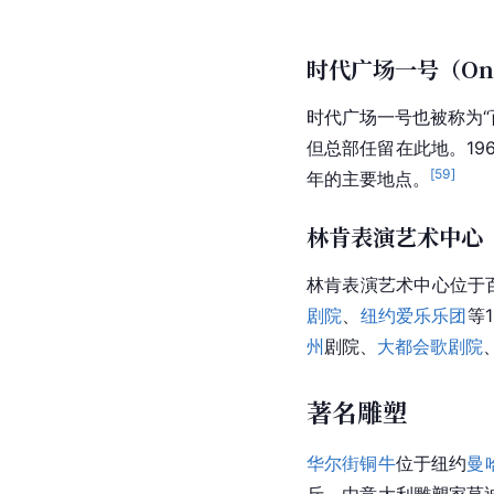
时代广场一号（One 
时代广场
一号也被称为“
但总部任留在此地。19
[
59
]
年的主要地点。
林肯表演艺术中心
林肯表演艺术中心位于
剧院
、
纽约爱乐乐团
等
州
剧院、
大都会歌剧院
著名雕塑
华尔街铜牛
位于纽约
曼