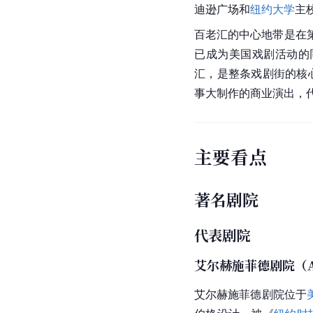
迪逊广场和
纽约大学
主
百老汇的中心地带是在
已成为美国戏剧活动的
汇，是整条戏剧街的核心
事大制作的商业演出，
主要看点
著名剧院
代表剧院
艾尔赫施菲德剧院（Al H
艾尔赫施菲德剧院位于