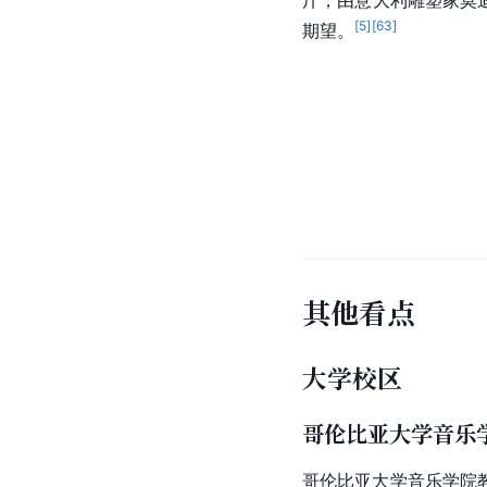
斤，由
意大利
雕塑家莫
[
5
]
[
63
]
期望。
其他看点
大学校区
哥伦比亚大学音乐
哥伦比亚大学
音乐学院