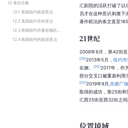
12
条目合集
汇剧院的活跃打破了以
12.1
美国纽约旅游景点
员才在这种意识刺激下
12.2
美国纽约市的景点
著作权法的条文直至18
12.3
美国纽约市曼哈顿区的街道
21世纪
12.4
美国纽约的旅游景点
2008年8月，第42
[
29
]
2013年5月，
纽约市
[
30
]
右侧。
2017年，
部分交叉口被重新利用
[
32
]
2019年9月,
先驱广
取得的成功，第25街
汇西25街至西32街之
位置境域