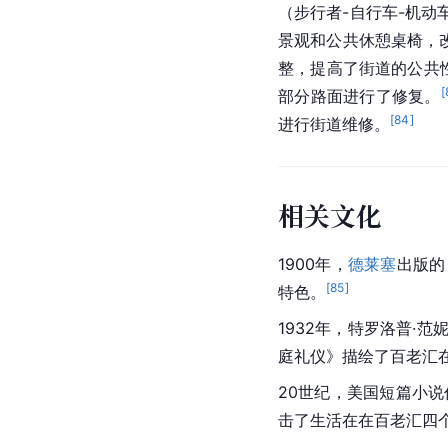
（步行者-自行车-机
景观和公共休憩桌椅，改
整，提高了街道的公共
[
部分路面进行了修复。
[
84
]
进行街道维修。
相关文化
1900年，
德莱塞
出版的
[
85
]
特色。
1932年，特罗洛普·范
庭礼仪》描绘了百老汇
20世纪，
美国
短篇小说
击了生活在在百老汇四