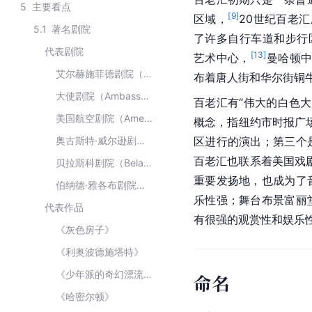
5
主要看点
[
9
]
区域，
20世纪百老
5.1
著名剧院
了许多自行车道和步行
代表剧院
[
13
]
艺术中心，
曼哈顿
艾尔赫施菲德剧院（Al Hirschfeld Theatre）
布着唐人街和华尔街铜
大使剧院（Ambassador Theatre）
百老汇有“伟大的白色大
美国航空剧院（American Airlines Theatre）
概念，指纽约市时报广场
奥古斯特·威尔逊剧院（August Wilson Theatre）
区进行的演出；第三个
百老汇也联系着美国戏
贝拉斯科剧院（Belasco Theatre）
重要发扬地，也成为了
伯纳德·雅各布剧院（Bernard B. Jacobs Theatre）
乐性强；舞台布景富丽
代表作品
有很强的观赏性和娱乐
《灰色房子》
《利奥波德施塔特》
《少年派的奇幻漂流》
命名
《哈密尔顿》