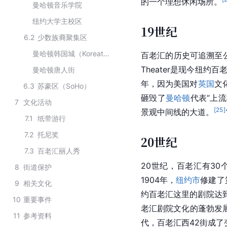
的一个理想休闲场所。
曼哈顿音乐学院
纽约大学主校区
19世纪
6.2
少数族裔聚集区
曼哈顿韩国城（Koreatown）
百老汇的历史可追溯至
Theater是现今纽约百
曼哈顿唐人街
年，因为美国对
英国
文
6.3
苏豪区（SoHo）
砸毁了
曼哈顿
代表“上
7
文化活动
[
25
]
景观中间线的大道。
7.1
纸带游行
7.2
托尼奖
20世纪
7.3
百老汇丽人秀
20世纪，百老汇有30
8
街道保护
1904年，
纽约市
修建了
9
相关文化
约百老汇这里的剧院达到
10
重要事件
老汇剧院文化的蓬勃发
11
参考资料
代，百老汇西42街成