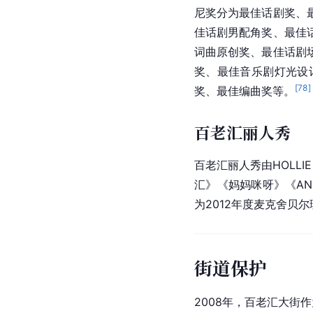
尼奖分为最佳
话剧
奖、
佳话剧男配角奖、最佳
词曲原创奖、最佳话剧
奖、最佳音乐剧灯光设
[
78
]
奖、最佳编曲奖等。
百老汇丽人秀
百老汇丽人秀由HOLLI
汇》《
妈妈咪呀
》《AN
为2012年度麦克舍贝
街道保护
2008年，百老汇大街作