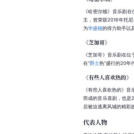
《哈密尔顿》
音乐剧
在
主，曾荣获2016年托
为
华盛顿
的得力助手以
《芝加哥》
《
芝加哥
》音乐剧在位于
在“
爵士
热”盛行的20
《有些人喜欢热的》
《有些人喜欢热的》
音
而成的音乐喜剧，也是2
后被迫逃离
风城
的精彩
代表人物