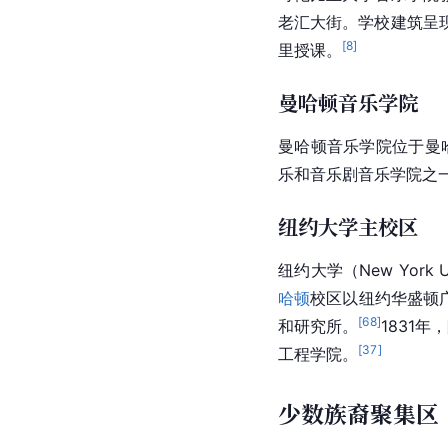
老汇大街。学校建筑呈
[
8
]
里授课。
曼哈顿音乐学院
曼哈顿
音乐学院位于曼
乐
和
音乐剧
音乐学院之
纽约大学主校区
纽约大学（New York 
哈顿
校区以纽约华盛顿
[
68
]
和研究所。
1831
[
37
]
工程学院。
少数族裔聚集区