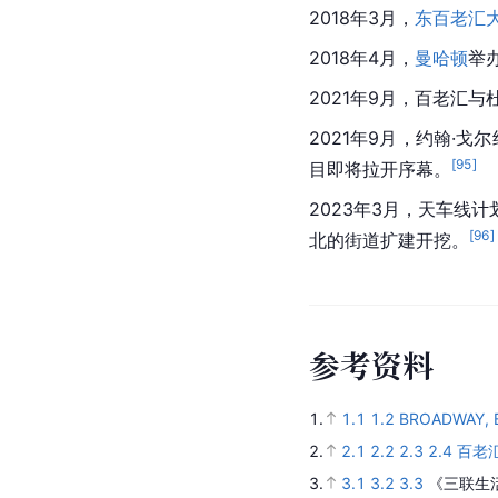
2018年3月，
东百老汇
2018年4月，
曼哈顿
举
2021年9月，百老汇与
2021年9月，约翰·
[
95
]
目即将拉开序幕。
2023年3月，
天车
线计
[
96
]
北的街道扩建开挖。
参
考
资
料
1.
1.1
1.2
BROADWAY, 
2.
2.1
2.2
2.3
2.4
百老
3.
3.1
3.2
3.3
《三联生活