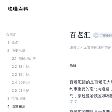
百老汇
百老汇
二星
条目
1
命名
该条目为
纵贯美国纽约市的
2
历史沿革
2.1
殖民地历史
条目
2.2
18世纪
2.3
19世纪
百老汇指的是百老汇大道（
2.4
20世纪
约市重要的南北向道路，南
2.5
21世纪
岛，穿过曼哈顿区和布
3
位置境域
[
2
]
[
9
]
4
街道布局
百老汇初期只是一条普