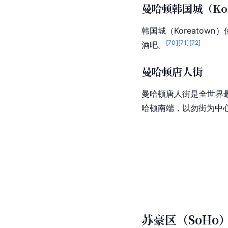
曼哈顿韩国城（Kor
韩国城（Koreatow
[
70
]
[
71
]
[
72
]
酒吧。
曼哈顿唐人街
曼哈顿唐人街是全世界
哈顿南端，以勿街为中
苏豪区（SoHo