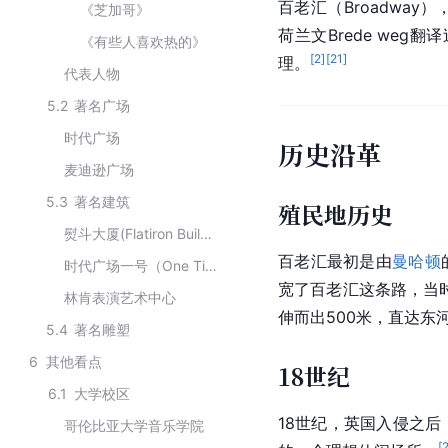
百老汇（Broadway
《芝加哥》
荷兰文Brede weg翻
《有些人喜欢热的》
[
2
]
[
21
]
理。
代表人物
5.2
著名广场
时代广场
历史沿革
麦迪逊广场
5.3
著名建筑
殖民地历史
熨斗大厦(Flatiron Building)
百老汇最初是由
曼哈顿
时代广场一号（One Time Square）
宽了百老汇这条路，当
林肯表演艺术中心
伸而出500米，直达东
5.4
著名雕塑
6
其他看点
18世纪
6.1
大学校区
18世纪，英国入侵之
哥伦比亚大学音乐学院
[