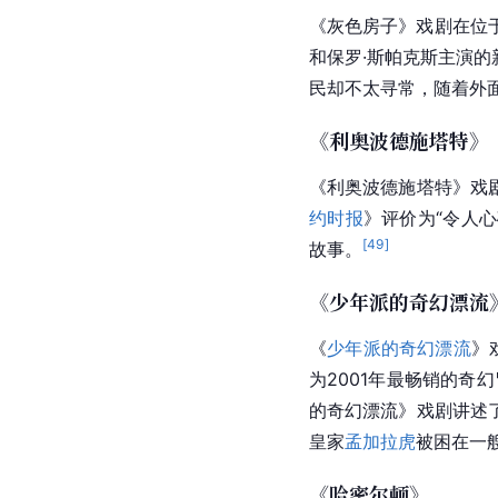
《灰色房子》戏剧在位于纽
和保罗·斯帕克斯主演的
民却不太寻常，随着外
《利奥波德施塔特》
《利奥波德施塔特》戏剧在
约时报
》评价为“令人
[
49
]
故事。
《少年派的奇幻漂流
《
少年派的奇幻漂流
》
为2001年最畅销的奇
的奇幻漂流》戏剧讲述
皇家
孟加拉虎
被困在一
《哈密尔顿》