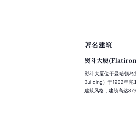
著名建筑
熨斗大厦(Flatiron 
熨斗大厦位于
曼哈顿
岛
Building）于1902年
建筑风格，建筑高达8