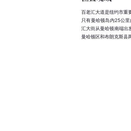
百老汇大道是纽约市重
只有曼哈顿岛内25公
汇大街从曼哈顿南端出
曼哈顿区和布朗克斯县