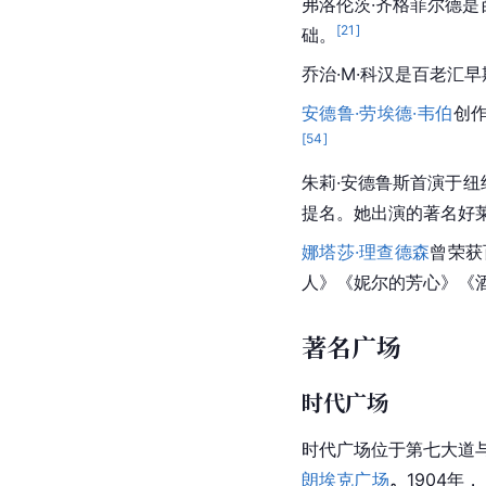
弗洛伦茨·齐格菲尔德
[
21
]
础。
乔治·M·科汉
是百老汇早
安德鲁·劳埃德·韦伯
创作
[
54
]
朱莉·安德鲁斯
首演于纽
提名。她出演的著名好
娜塔莎·理查德森
曾荣获
人
》《
妮尔的芳心
》《
著名广场
时代广场
时代广场位于第七大道
朗埃克广场
。
1904年