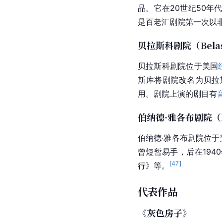
品。它在20世纪50年
是
百老汇剧院
第一次以
贝拉斯科剧院（Belasc
贝拉斯科剧院位于美国
斯库将剧院改名为贝拉
用。剧院上演的剧目有
伯纳德·雅各布剧院（Bern
伯纳德·雅各布剧院位于
曾短暂易手，后在194
[
47
]
行》等。
代表作品
《灰色房子》