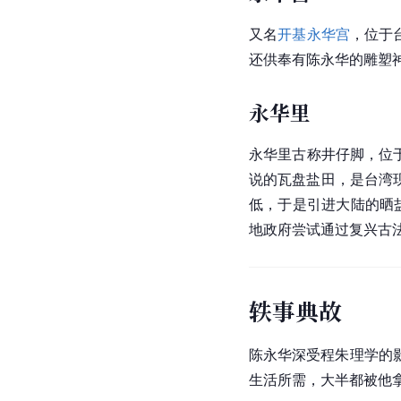
又名
开基永华宫
，位于
还供奉有陈永华的雕塑
永华里
永华里古称井仔脚，位
说的瓦盘盐田，是台湾
低，于是引进大陆的晒
地政府尝试通过复兴古
轶事典故
陈永华深受程朱理学的
生活所需，大半都被他