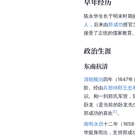
早年经历
陈永华生长于明末时期
人
，后来由
郑成功
授官
接受了
正统
的儒家教育
政治生涯
东南抗清
清朝
顺治
四年（1647
阶。经由
兵部侍郎
王忠
识。刚一到郑氏军营，
卧龙（是当前的
卧龙先
[
1
]
郑成功的喜欢
。
南明
永历
十二年（165
华
挺身而出，支持
郑成