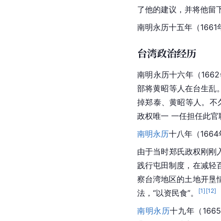
了他的建议，并将他留
南明永历十五年（166
台湾政治经历
南明永历十六年（166
部将黄昭等人在台生乱
掉
郑泰
、黄昭等人。不
政权唯一 一任担任此官
南明
永历
十八年（166
由于当时郑氏政权刚刚
践行屯田制度，在减轻
察台湾地区的土地开垦
[
1
]
[
12
]
法，“以资民食”。
南明
永历
十九年（166