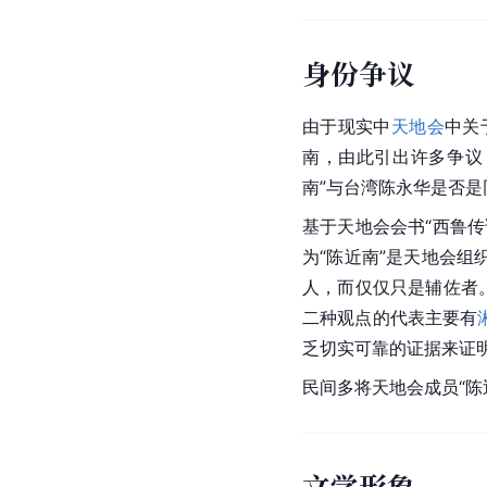
身份争议
由于现实中
天地会
中关
南，由此引出许多争议
南”与
台湾
陈永华是否是同
基于
天地会
会书“西鲁传
为“陈近南”是天地会组
人，而仅仅只是辅佐者
二种观点的代表主要有
乏切实可靠的证据来证明
民间多将
天地会
成员“
文学形象