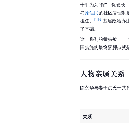
十甲为为“保”，保设
岛
原住民
的社区管理制
[
1
]
[
6
]
担任。
基层政治办
了基础。
这一系列的举措被一 
国措施的最终落脚点就
人物亲属关系
陈永华与妻子洪氏一共
关系