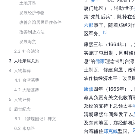
土地开垦
厦门地区），辅助世子
发展经济作物
策“先礼后兵”，除掉在
改善台湾居民居住条件
六部
事宜。随着郑经对
改善制盐方法
[
5
]
区军务。
发展海贸
康熙三年（1664年）
2.3
社会法治
实施了屯田制，同时修
3
人物亲属关系
息”的
儒家
理念带到台湾
土制瓦，修建房屋，改
4
人物墓葬
农作物经济水平；改良
4.1
台湾墓葬
康熙
四年（1665年
4.2
大陆墓葬
命其负责有关文化教育
5
人物评价
郑经的支持下总领太学
6
后世纪念
清朝
康熙年间爆发了以
6.1
《梦蝶园记》碑文
及东南地区，郑经趁机
6.2
永华路
[
台湾辅佐
郑克臧
监国。