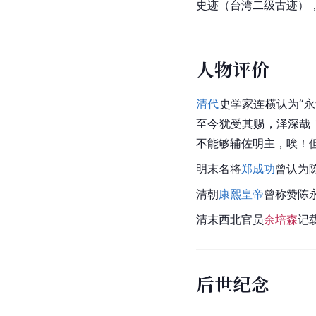
史迹（台湾二级古迹）
人物评价
清代
史学家
连横
认为“
至今犹受其赐，泽深哉
不能够辅佐明主，唉！
明末名将
郑成功
曾认为
清朝
康熙皇帝
曾称赞陈
清末
西北
官员
余培森
记
后世纪念