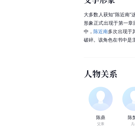
大多数人获知“陈近南”
形象正式出现于第一章
中，
陈近南
多次出现于
破碎。该角色在书中是主
人
物
关
系
陈鼎
陈
父亲
儿