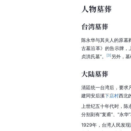
人物墓葬
台湾墓葬
陈永华与其夫人的原墓
古墓沿革》的告示牌，
[
3
]
贞洪氏墓”。
另外，墓
大陆墓葬
清廷统一台湾后，要求
建同安后溪
下店村
西北
上世纪五十年代时，陈
分别刻有“复甫”、“永华
1929年，
台湾
人民发现