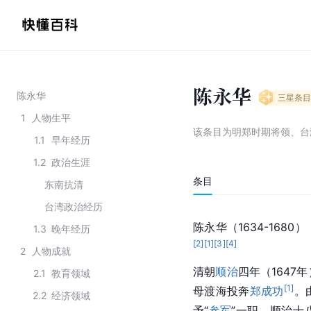
陈永华
陈永华
三星
条目
1
人物生平
该条目为
明郑时期将领、台
1.1
早年经历
1.2
政治生涯
条目
东南抗清
台湾政治经历
陈永华（1634-168
1.3
晚年经历
[
2
]
[
1
]
[
3
]
[
4
]
2
人物成就
清朝
顺治
四年（164
2.1
教育领域
[
1
]
母渡海投奔
郑成功
。
2.2
经济领域
予“
参军
”一职。
顺治
十