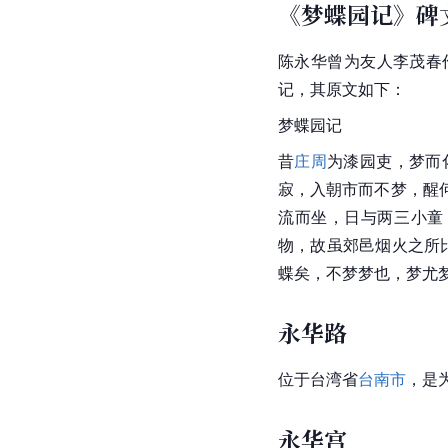
《梦蝶园记》碑
陈永华曾为友人李茂春
记，其原文如下：
梦蝶园记
昔
庄周
为漆园吏，梦而
寂，入朝市而不梦，醒
流而坐，日与两三小童
物，故虽郊邑烟火之所
蝶矣，不梦梦也，梦尤
永华路
位于
台湾省
台南市
，是
永华宫