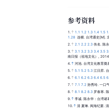
参
考
资
料
1.
1.1
1.2
1.3
1.4
1.5
1
1.28
连横.
台湾通史
[M].
2.
2.1
2.2
2.3
佚名.
陈
3.
3.1
3.2
3.3
3.4
3.5
3
南日报（祖地文化）,
2014
4.
河池.
台湾文化教育奠
5.
5.1
5.2
5.3
江日昇.
6.
6.1
6.2
6.3
6.4
6.5
6
7.
7.1
7.2
孙秀玲.
一口
8.
8.1
8.2
8.3
罗春寒.
9.
李诚.
陈永华：台湾诸
10.
清 夏琳.
闽海纪要
.
清