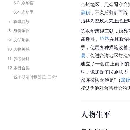
6.3
永华宫
金州地区，无奈退守台
6.4
永华里
辞职
，不久后郁郁而终
赠其为资政大夫正治上
7
轶事典故
8
身份争议
陈永华历经三朝，始终
[
6
]
[
8
]
谨质朴。
在其政治
9
文学形象
手，使用各种措施改善
10
人物关系
易
，促进台湾地区封建
11
参考资料
建立了一套由上而下的
12
条目合集
时，也加深了民族联系
12.1
明清时期郑氏“三虎”
家连横认为他是“（
郑
授认为他对台湾社会的
人物生平