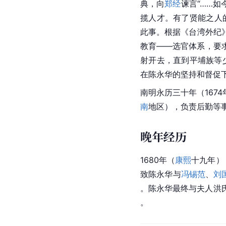
典，向
郑经
谏言“……
揽人才。有了贤能之人
此事。根据《
台湾
外纪
教育——选官体系，要
射开去，直到平埔族等
在陈永华的坚持和督促
南明永历三十年（1674
南
地区），负责后勤等
晚年经历
1680年（
康熙
十九年）
致
陈永华
与
冯锡范
、
刘
。陈永华最终与夫人洪
。