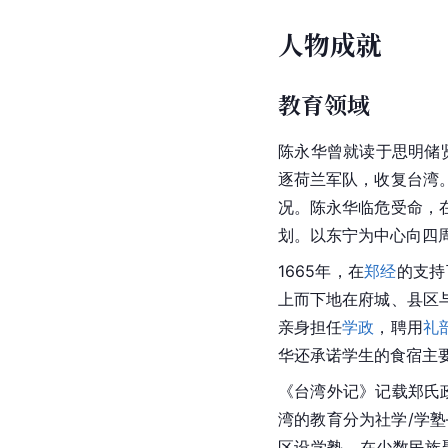
人物成就
教育领域
陈永华曾就读于思明储
逐
荷兰军队
，收复
台湾
况。陈永华临危受命，
划。以东宁为中心向四周
1665年，在
郑经
的支持
上而下地在府城、县区
亲身担任
学政
，聘用
礼
华还承诺学生的食宿主
《台湾外记》记载郑氏
湾的教育分为
社学
/学
区设学塾，在少数民族