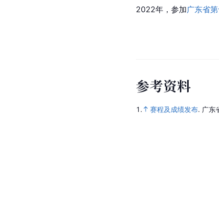
2022年，参加
广东省第
参
考
资
料
1.
赛程及成绩发布
.
广东