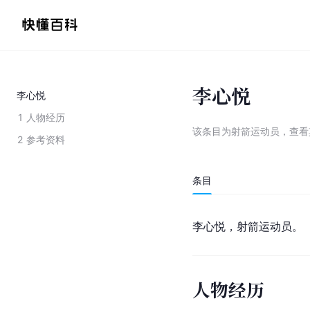
李心悦
李心悦
1
人物经历
该条目为
射箭运动员
，
查看
2
参考资料
条目
李心悦，射箭运动员。
人物经历