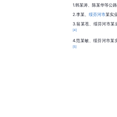
1.韩某涛、陈某华等公
2.李某、
绥芬河市
某实
3.翁某苍、绥芬河市
[
4
]
4.范某敏、绥芬河市
[
5
]