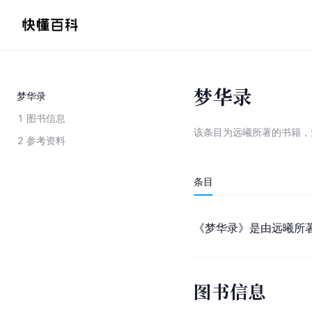
梦华录
梦华录
1
图书信息
该条目为
远曦所著的书籍
，
2
参考资料
条目
《梦华录》是由远曦所
图书信息