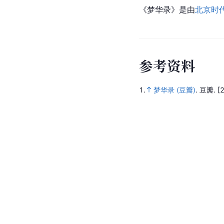
《梦华录》是由
北京时
参
考
资
料
1.
梦华录 (豆瓣)
.
豆瓣.
[