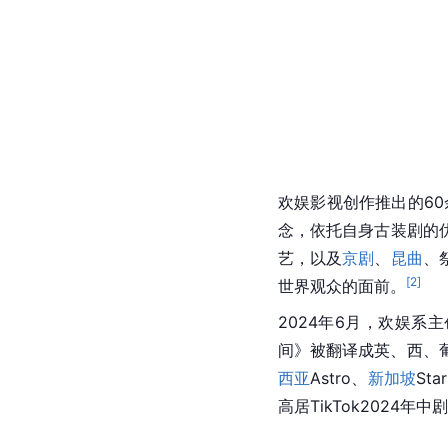
欢娱影视创作推出的6
念，依托自身古装剧的
艺，以及
京剧
、
昆曲
、
[
2
]
世界观众的面前。
2024年6月，欢娱系
间》被翻译成英、西、
西亚
Astro、
新加坡
St
高居TikTok202