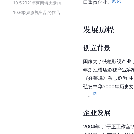
[
6
]
[
7
]
口重点企业。
10.5
2021年河南特大暴雨捐款的娱乐公司
10.6
欢娱影视出品的作品
发展历程
创立背景
国家为了扶植影视产业，
年浙江横店影视产业实
《好莱坞》杂志称为“
弘扬中华5000年历史
[
2
]
一。
企业发展
2004年，“于正工作室