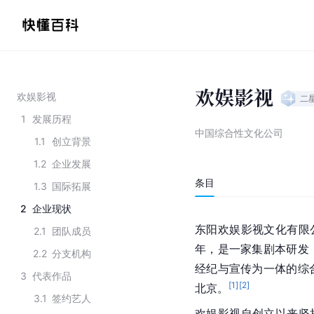
欢娱影视
欢娱影视
二
1
发展历程
中国综合性文化公司
1.1
创立背景
1.2
企业发展
条目
1.3
国际拓展
2
企业现状
东阳欢娱影视文化有限公
2.1
团队成员
年，是一家集剧本研发
2.2
分支机构
经纪与宣传为一体的综
3
代表作品
[
1
]
[
2
]
北京。
3.1
签约艺人
欢娱影视自创立以来坚