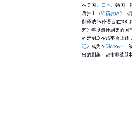
在美国、
日本
、韩国、
后推出《
延禧攻略
》《
翻译成15种语言在10
艺》年度最佳剧集的国
的定制剧在该平台上线
记
》成为在
Disney
+上
出的剧集；都市非遗题