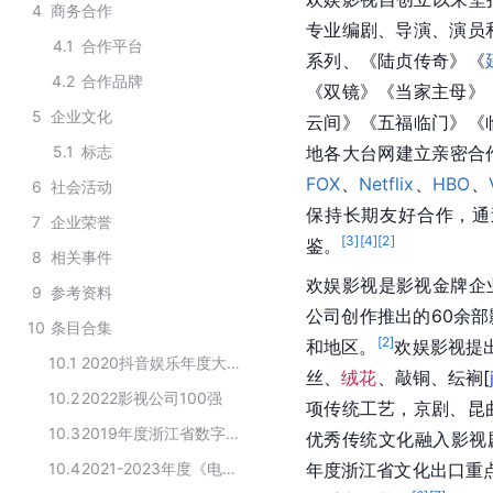
4
商务合作
专业编剧、导演、演员
4.1
合作平台
系列、《陆贞传奇》《
4.2
合作品牌
《双镜》《
当家主母
》
5
企业文化
云间》《五福临门》《
5.1
标志
地各大台网建立亲密合
FOX
、
Netflix
、
HBO
、
6
社会活动
保持长期友好合作，通
7
企业荣誉
[
3
]
[
4
]
[
2
]
鉴。
8
相关事件
欢娱影视是影视金牌企
9
参考资料
公司创作推出的60余部
10
条目合集
[
2
]
和地区。
欢娱影视提
10.1
2020抖音娱乐年度大赏获奖名单
丝、
绒花
、敲铜、纭
裥
[
10.2
2022影视公司100强
项传统工艺，京剧、昆
10.3
2019年度浙江省数字贸易百强排行榜
优秀传统文化融入影视
10.4
2021-2023年度《电视剧制作许可证（甲种）》机构名单
年度浙江省文化出口重