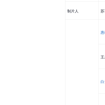
制片人
苏
惠
王
白