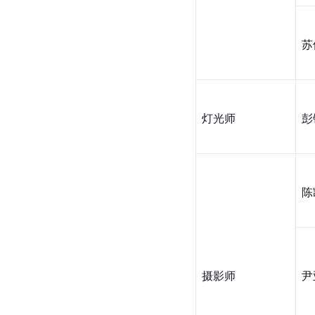
苏
灯光师
彭
陈
摄影师
尹