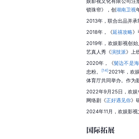
娱影视文化有限公司注
锁珠帘》，创
湖南卫视
2013年，联合出品并
2018年，《
延禧攻略
》
2019年，欢娱影视创
艺真人秀《
演技派
》上
2020年，《
鬓边不是
[
14
]
忠粉。
2021年，
体育厅共同举办。作为
2022年9月25日，欢
网络剧《
正好遇见你
》
2024年11月，欢娱
国际拓展