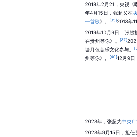
2018年2月21，
央视
《
年4月15日，张超又在
[
35
]
一首歌
》。
2018年
2019年10月9日，张超
[
37
]
在贵州等你
》。
20
[
塘月色音乐文化参与。
[
40
]
州等你》。
12月9
2023年，张超为
中央广
2023年9月15日，担