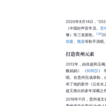
2020年8月14日，“
（中国好声音学员、
贵
[
28
]
琳）等三首新歌。
2
胡夏
、
魏晨
等歌手演唱
打造贵州元素
2012年，由张超和
玉镯
蝶妈妈》 《
仰阿莎
》 
唱、在贵州完成录制，
布了他的新作《
云在水
超又推出的多年深藏之
2018年11月，
贵州省
文
贵州省文化产业“十佳人