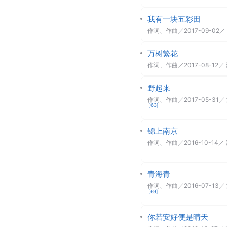
我有一块五彩田
作词、作曲
／
2017-09-02
／
万树繁花
作词、作曲
／
2017-08-12
／
野起来
作词、作曲
／
2017-05-31
／
[
63
]
锦上南京
作词、作曲
／
2016-10-14
／
青海青
作词、作曲
／
2016-07-13
／
[
69
]
你若安好便是晴天