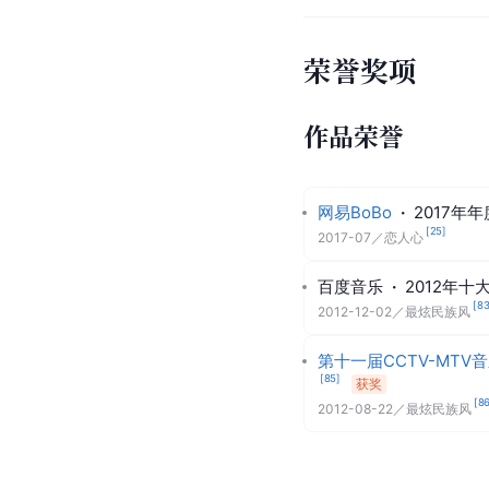
荣誉奖项
作品荣誉
网易BoBo
·
2017年
[
25
]
2017-07
／
恋人心
百度音乐
·
2012年十
[
8
2012-12-02
／
最炫民族风
第十一届CCTV-MTV
[
85
]
获奖
[
8
2012-08-22
／
最炫民族风