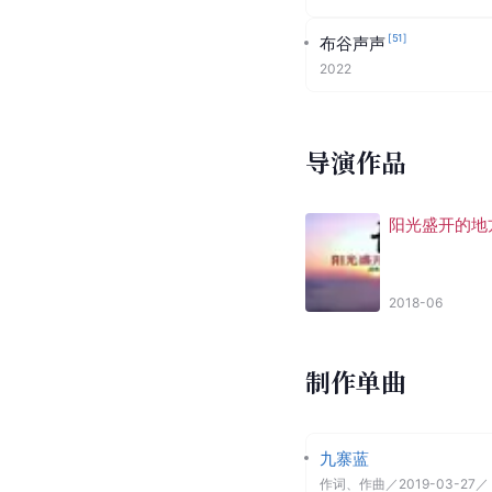
[
51
]
布谷声声
2022
导演作品
阳光盛开的地
2018-06
制作单曲
九寨蓝
作词、作曲
／
2019-03-27
／