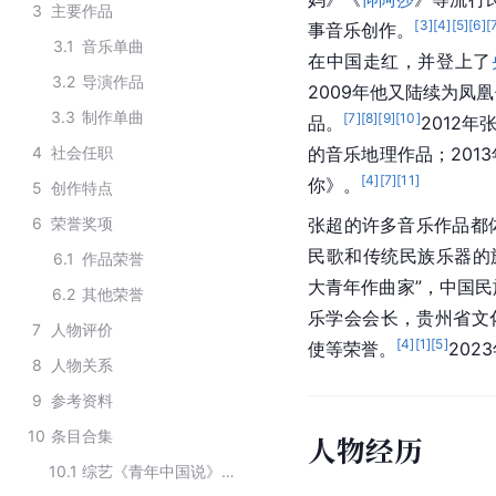
3
主要作品
[
3
]
[
4
]
[
5
]
[
6
]
[
事
音乐创作
。
3.1
音乐单曲
在中国走红，并登上了
3.2
导演作品
2009年他又陆续为凤
3.3
制作单曲
[
7
]
[
8
]
[
9
]
[
10
]
品。
2012
4
社会任职
的音乐地理作品；201
[
4
]
[
7
]
[
11
]
你
》。
5
创作特点
6
荣誉奖项
张超的许多音乐作品都
民歌
和传统民族乐器的
6.1
作品荣誉
大青年作曲家”，中国
6.2
其他荣誉
乐学会会长，贵州省
文
7
人物评价
[
4
]
[
1
]
[
5
]
使等荣誉。
202
8
人物关系
9
参考资料
10
条目合集
人物经历
10.1
综艺《青年中国说》嘉宾阵容