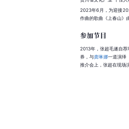
2023年6月，为迎接2
作曲的歌曲《
上春山
》
参加节目
2013年，张超毛遂自荐
券，与
龚琳娜
一道演绎
推介会上，张超在现场