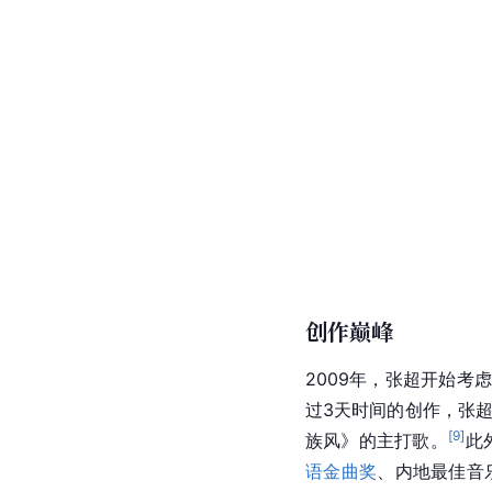
创作巅峰
2009年，张超开始
过3天时间的创作，张
[
9
]
族风》的主打歌。
此
语金曲奖
、内地最佳音