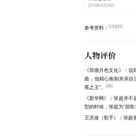
2019年3月25日
[
13
]
[
31
]
参考资料：
人物评价
《
荷塘月色文化
》：说
曲，他精心炮制并亲自
[
28
]
冕之王”。
《
新华网
》：张超并不
型的时候，张超为“甜歌
王洪迪
（歌手）：张超