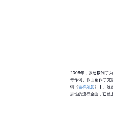
2006年，张超接到了
奇作词、作曲创作了充
辑《
吉祥如意
》中。这
志性的流行金曲，它登