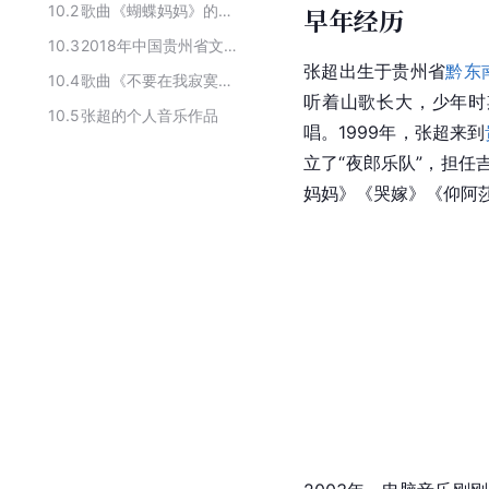
10.2
歌曲《蝴蝶妈妈》的创作人员
早年经历
10.3
2018年中国贵州省文化产业“十佳人物”
张超出生于贵州省
黔东
10.4
歌曲《不要在我寂寞的时候说爱我》的主要创作者
听着山歌长大，少年时
10.5
张超的个人音乐作品
唱。1999年，张超来到
立了“夜郎乐队”，担任
妈妈》《哭嫁》《
仰阿