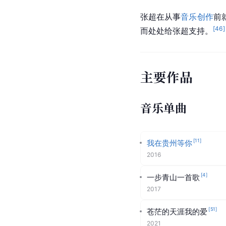
张超在从事
音乐创作
前
[
46
]
而处处给张超支持。
主要作品
音乐单曲
[
11
]
我在贵州等你
2016
[
4
]
一步青山一首歌
2017
[
51
]
苍茫的天涯我的爱
2021