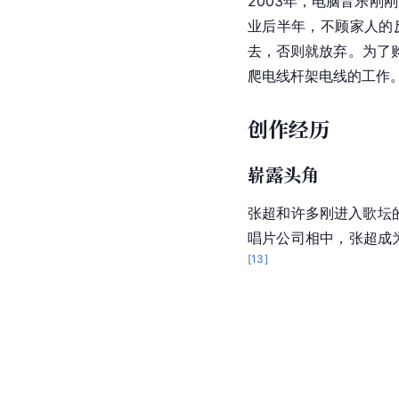
2003年，电脑音乐刚
业后半年，不
顾家
人的
去，否则就放弃。为了
爬电线杆架电线的工作
创作经历
崭露头角
张超和许多刚进入歌坛
唱片公司相中，张超成
[
13
]