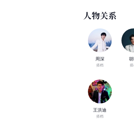
人
物
关
系
周深
胡
搭档
搭
王洪迪
搭档