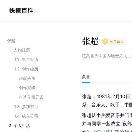
张超
张超
三星
条目
1
人物经历
该条目为
中国内地音乐人
，
1.1
早年经历
1.2
创作经历
条目
崭露头角
创作巅峰
张超，1981年2月10
打造贵州元素
系，音乐人、歌手；中国
1.3
参加节目
张超从小热爱音乐并听着
1.4
成立公司
并与同学一起成立“夜
2
个人生活
妈》《
仰阿莎
》等流行