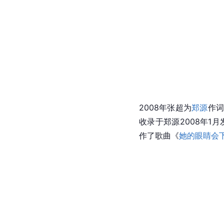
2008年张超为
郑源
作
收录于郑源2008年1
作了歌曲《
她的眼睛会