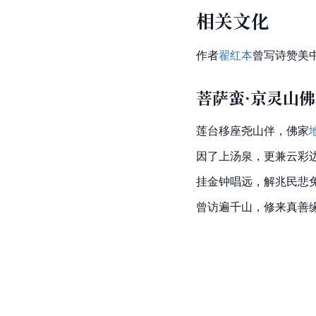
相关文化
作者
翟红本
曾写诗赞美
菩萨蛮·京灵山
莲台移座尧山伴，佛家
因了上汤泉，更兼云彩
挂金钟唱远，解兆民悲
曾访遍千山，修来真善