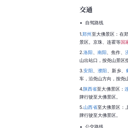
交通
自驾路线
1.
郑州
至大佛景区：在
景区。京珠、连霍等
国
2.
洛阳
、
南阳
、
焦作
、
山出站口，按尧山景区
3.
安阳
、
濮阳
、
新乡
、
车，沿尧山方向，按尧
4.
陕西省
至大佛景区：
牌行驶至大佛景区。
5.
山西省
至大佛景区：
牌行驶至大佛景区。
公交路线