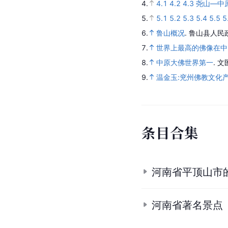
4.
4.1
4.2
4.3
尧山—中
5.
5.1
5.2
5.3
5.4
5.5
5
6.
鲁山概况
.
鲁山县人民
7.
世界上最高的佛像在中
8.
中原大佛世界第一
.
文
9.
温金玉:兖州佛教文化
条
目
合
集
河南省平顶山市
河南省著名景点