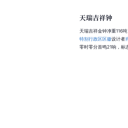
天瑞吉祥钟
天瑞吉祥金钟净重116
特别行政区区徽
设计者
零时零分首鸣21响，标志