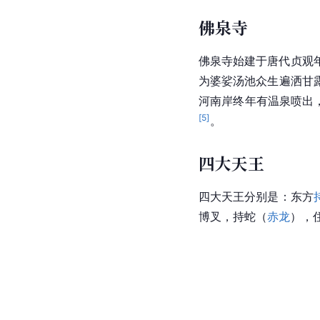
佛泉寺
佛泉寺始建于
唐代
贞观
为婆娑汤池众生遍洒甘
河南岸终年有温泉喷出
[
5
]
。
四大天王
四大天王分别是：东方
博叉，持蛇（
赤龙
），