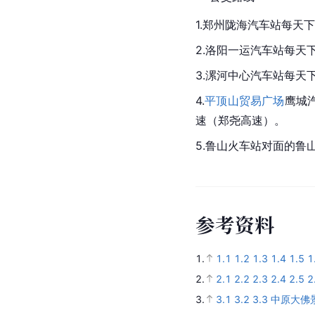
1.郑州陇海汽车站每天
2.洛阳一运汽车站每天
3.漯河中心汽车站每天
4.
平顶山贸易广场
鹰城汽
速（郑尧高速）。
5.鲁山火车站对面的鲁
参
考
资
料
1.
1.1
1.2
1.3
1.4
1.5
1
2.
2.1
2.2
2.3
2.4
2.5
2
3.
3.1
3.2
3.3
中原大佛景