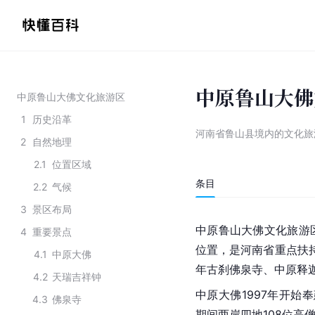
中原鲁山大佛
中原鲁山大佛文化旅游区
1
历史沿革
河南省鲁山县境内的文化旅
2
自然地理
2.1
位置区域
条目
2.2
气候
3
景区布局
中原鲁山大佛文化旅游
4
重要景点
位置，是河南省重点扶
4.1
中原大佛
年古刹佛泉寺、中原
释
4.2
天瑞吉祥钟
中原大佛1997年开始
4.3
佛泉寺
期间两岸四地108位
高