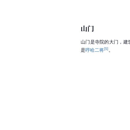
山门
山门是寺院的大门，
建
[
5
]
是
哼哈二将
。