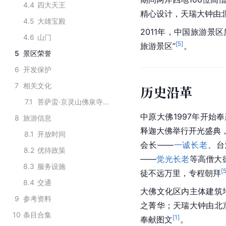
4.4
四大天王
精心设计，天瑞大钟由
4.5
大雄宝殿
2011年，
中国
旅游景区
4.6
山门
[
5
]
旅游景区”
。
5
景区荣誉
6
开发保护
7
相关文化
历史沿革
7.1
菩萨蛮·京灵山佛泉寺中原大佛
中原
大佛
1997年开始
8
旅游信息
释迦大佛举行开光盛典，
8.1
开放时间
会长——
一诚长老
、台
8.2
优待政策
——
觉光长老
等高僧大
8.3
服务设施
[
徒不远万里，专程朝拜
8.4
交通
大佛
文化区内主体建筑
9
参考资料
之菁华；天瑞大钟由北
10
条目合集
[
1
]
奉献图文
。