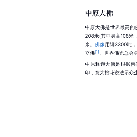
中原大佛
中原大佛是世界最高的
208米(其中身高108
米。
佛像
用铜3300吨
[
1
]
立佛
。世界佛光总会
中原释迦
大佛
是根据佛
印，意为拈花说法示众