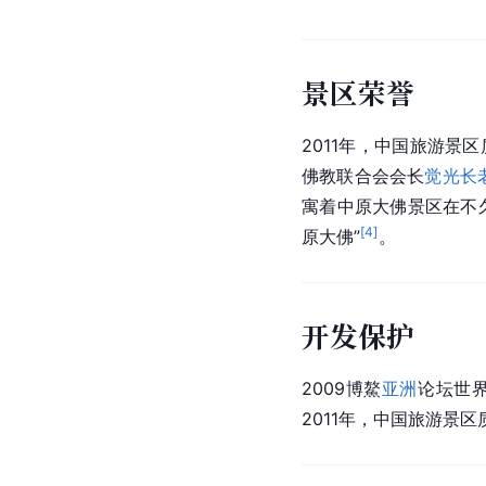
景区荣誉
2011年，
中国
旅游景区
佛教联合会会长
觉光长
寓着中原大佛景区在不
[
4
]
原大佛”
。
开发保护
2009博鰲
亚洲
论坛世
2011年，
中国
旅游景区