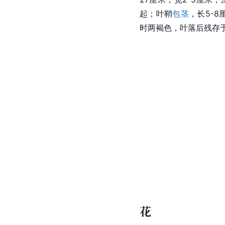
起；叶鞘
包茎
，长5-8
时两褐色，叶落后残存
花