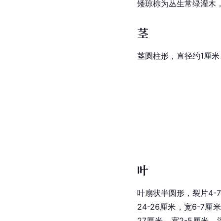
矮琼棕为丛生常绿灌木，高
茎
茎圆柱形，直径约1厘
叶
叶扇状半圆形，裂片4-
24-26厘米，宽6-
27厘米，宽2-5厘米