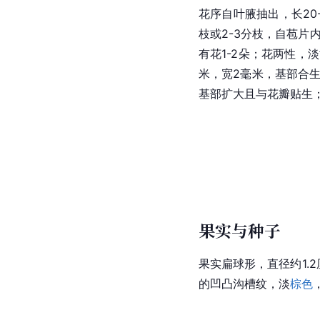
花序自叶腋抽出，长20
枝或2-3分枝，自苞片内
有花1-2朵；花两性，
米，宽2毫米，基部合
基部扩大且与花瓣贴生
果实与种子
果实扁球形，直径约1.
的凹凸沟槽纹，淡
棕色