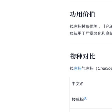
功用价值
矮琼棕树形优美，叶色
盆栽用于厅堂绿化和庭
物种对比
矮
琼棕
与琼棕（
Chuniop
中文名
[
1
]
矮琼棕