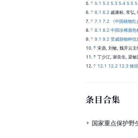
5.
5.1
5.2
5.3
5.4
5.5
5
6.
6.1
6.2
戚康标, 常弘,
7.
7.1
7.2
《中国植物红
8.
8.1
8.2
中国珍稀濒危
9.
9.1
9.2
受威胁物种信
10.
宋鼎, 刘敏, 魏开云主
11.
丁少江, 谢良生, 梁敏
12.
12.1
12.2
12.3
矮
条
目
合
集
国家重点保护野