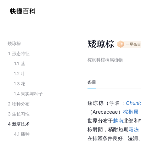
矮琼棕
矮琼棕
一星
条目
1
形态特征
棕榈科棕榈属植物
1.1
茎
1.2
叶
条目
1.3
花
1.4
果实与种子
矮琼棕（学名：
Chuni
2
物种分布
（
Arecaceae
）
棕榈属
3
生长习性
世界分布于
越南
北部和
4
栽培技术
棕耐阴，稍耐短期
霜冻
4.1
播种
在排灌条件良好、湿润