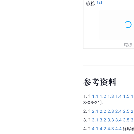
[
12
]
琼棕
琼棕
参
考
资
料
1.
1.1
1.2
1.3
1.4
1.5
1
3-06-21].
2.
2.1
2.2
2.3
2.4
2.5
2
3.
3.1
3.2
3.3
3.4
3.5
3
4.
4.1
4.2
4.3
4.4
徐晔