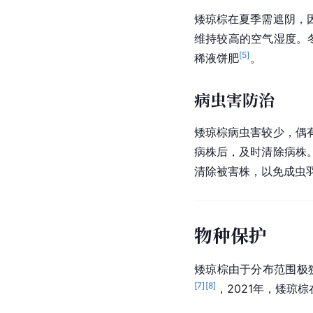
矮琼棕在夏季需遮阴，
维持较高的空气湿度。
[
5
]
稀液饼肥
。
病虫害防治
矮琼棕病虫害较少，偶
病株后，及时清除病株
清除被害株，以免成虫
物种保护
矮琼棕由于分布范围极
[
7
]
[
8
]
，2021年，矮琼