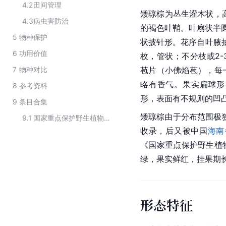
4.2
田间管理
矮琼棕为丛生灌木状，高
4.3
病虫害防治
的褐色叶鞘。叶扇状半圆
5
物种保护
状披针形。花序自叶腋抽
6
功用价值
枚，管状；不分枝或2
7
物种对比
苞片（小佛焰苞），每一
略有香气。果实扁球形
8
参考资料
形，表面有不规则的凹
9
条目合集
矮琼棕由于分布范围极
9.1
国家重点保护野生植物（棕榈科）
收录，后又被中国
海南
《国家重点保护野生植
绿，果实鲜红，挂果期
形态特征