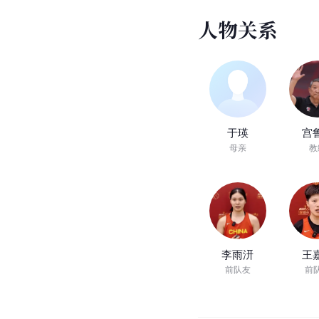
人
物
关
系
于瑛
宫
母亲
教
李雨汧
王
前队友
前