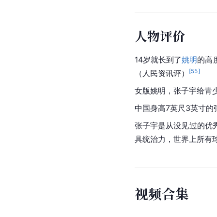
人物评价
14岁就长到了
姚明
的高
[
55
]
（人民资讯评）
女版姚明，张子宇给青少年
中国身高7英尺3英寸的
张子宇是从没见过的优
具统治力，世界上所有球队
视
频
合
集