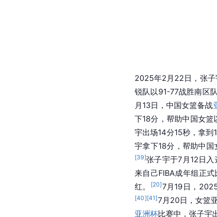
2025年2月22日，
锐队以91-77战胜南区
月13日，中国女篮备战
下18分，帮助中国女篮
宇出场14分15秒，拿到
宇拿下18分，帮助中国女
[
39
]
张子宇于7月12日入
来自己FIBA成年组正式
[
20
]
红。
7月19日，20
[
40
]
[
41
]
7月20日，女篮
亚洲杯
比赛中，张子宇出