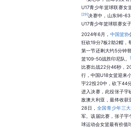
U17青少年篮球联赛女
[
29
]
决赛中，山东96-6
U17青少年篮球联赛女
2024年6月，
中国篮协
狂砍19分7板2助2帽
第一节还剩大约5分钟替
篮109-50战胜印尼队。
比赛出战22分46秒，2
行，中国U18女篮迎来
宇22投20中，砍下44
进入决赛，此役张子宇砍
敌澳大利亚，最终收获亚
28日，
全国青少年三大
军。该届比赛，张子宇个人
球运动会女篮最有价值