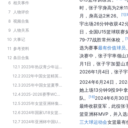
6
相关事件
时，张子宇身高为2米1
7
人物评价
[
1
]
[
月，身高达2米26。
8
视频合集
宇出场26分钟收获42
9
人物关系
日，全国U15篮球联赛
[
10
大事记
79-77战胜常州体校，
选为赛事
最有价值球员
11
参考资料
决赛中，张子宇率领山东
12
条目合集
月1日，张子宇加盟山
12.1
2023年热议青少年运动员
2026年1月4日，张子
12.2
2022年中国女篮精英人才外训选拔集训球员名单
2024年6月24日，202
12.3
2025年中国女篮夏季集训名单
她上场13分钟9投9中
12.4
2025-2026赛季WCBA全明星赛球员阵容
[
16
]
队。
2024年6月3
12.5
2025年女篮亚洲杯集训选拔名单（运动员）
最终收获亚军，此役张子
12.6
2024年国家U18女篮集训队球员名单
篮亚洲杯MVP，并入
12.7
2024年亚洲杯中国U18女篮集训大名单
三大球运动会
女篮最有