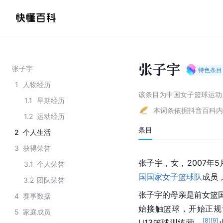
张子宇
张子宇
特色条目
1
人物经历
该条目为
中国女子篮球运动
1.1
早期经历
本词条依据抖音百科内
1.2
运动经历
条目
2
个人生活
3
获得荣誉
张子宇，女，2007年
3.1
个人荣誉
国国家女子篮球队
成员
3.2
团队荣誉
张子宇的母亲是前女篮
4
赛事数据
始接触篮球，开始正规
5
家庭成员
[
8
]
[
9
]
U13篮球训练营。