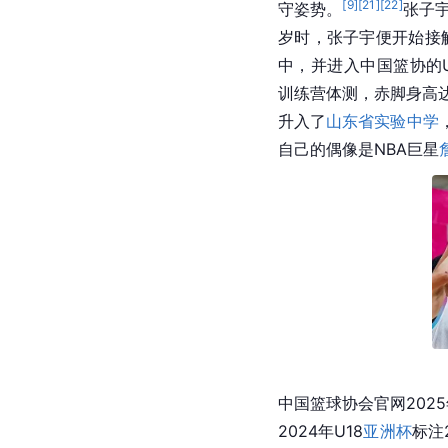
[
9
]
[
21
]
[
22
]
守姿势。
张子
岁时，张子宇便开始接
中，并进入中国篮协的U
训练营体测，赤脚身高达
升入了
山东省实验中学
自己的偶像是NBA巨星
中国篮球协会官网202
2024年U18
亚洲杯
标注