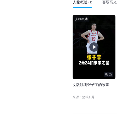
人物概述
赛场高光
(
1
)
人物概述
02:29
女
版
姚
明
张
子
宇
的
故
事
来源：篮球新秀