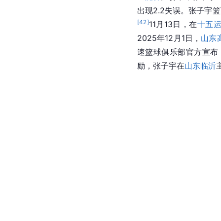
出现2.2失误。张子宇篮
[
42
]
11月13日，在
十五
2025年12月1日，
山东
速篮球俱乐部官方宣布，
励，张子宇在
山东临沂