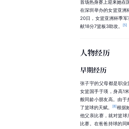
首场热身赛上迎来她在国
在深圳举办的女篮亚洲杯
20日，女篮亚洲杯季
[
5
]
献18分7篮板3助攻。
人物经历
早期经历
张子宇的父母都是职业
女篮国手于瑛，身高1
般同龄小朋友高。由于
[
8
]
了篮球的天赋。
根据
他父亲比赛，就对篮球
比赛。在爸爸持球的同