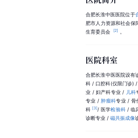
合肥长淮中医医院位于
肥市人力资源和社会保
[
2
]
生育委员会  
 。
医院科室
合肥长淮中医医院设有诊疗科
科 / 口腔科(仅限门诊) 
业 / 妇产科专业 / 
儿科
专业 / 
肿瘤科
专业 / 
[
3
]
科 
/ 医学
检验科
 / 临
诊断专业 / 
磁共振成像