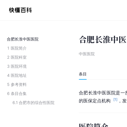
合肥长淮中医
合肥长淮中医医院
1
医院简介
中医医院
2
医院科室
3
医院环境
条目
4
医院地址
5
参考资料
合肥长淮中医医院是一
6
条目合集
[
1
]
的医保定点机构  
，发
6.1
合肥市的综合性医院
医院简介