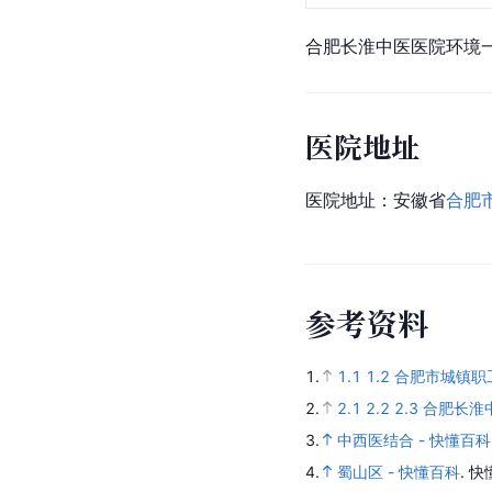
合肥长淮中医医院环境
医院地址
医院地址：安徽省
合肥
参
考
资
料
1.
1.1
1.2
合肥市城镇职
2.
2.1
2.2
2.3
合肥长淮
3.
中西医结合 - 快懂百科
4.
蜀山区 - 快懂百科
.
快