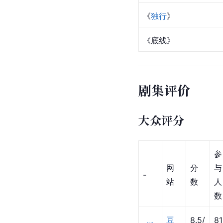
《
独行
》
《
底线
》
剧集评价
大众评分
参
网
分
与
-
站
数
人
数
豆
8.5/
81