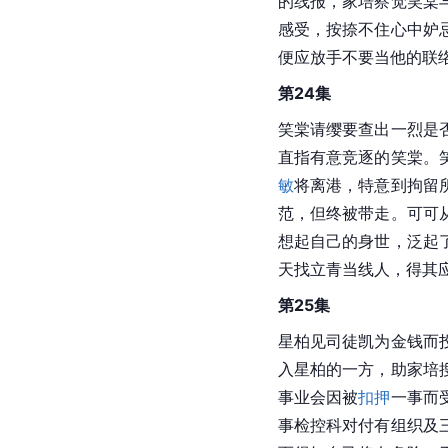
的线报，家培察觉笑棠
感受，按捺不住心中妒
便应放手不要当他的联
第24集
笑棠请缨要查出一烈是
直指有意竞逐的笑棠。
敏
将离港，特意到拘留
范，但终被带走。可可
想起自己的身世，泛起
天找立青当线人，得其
第25集
星柏见司徒凯为金钱而
入星柏的一方，助家培
事业会因被
扣押
一事而
事检控科对付有组织及