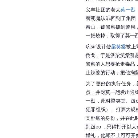
义丰社团的老大
莫一烈
替死鬼认罪回到了集团
泰山，被警察抓到警局，
一把烧掉，取得了莫一
巩sir设计使
梁笑棠
被上
倒戈，于是派梁笑棠引
警察的人想要抢走毒品
止辣姜的行动，把他拘
为了更好的执行任务，
点，并对
莫一烈
发出通
一烈，此时梁笑棠、跛
犯罪组织），打算大规
棠
卧底的身份，并在此
到跛co，只得打开以太
婚礼，他顾不上可可开