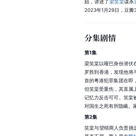
始，讲述了
梁笑棠
谋杀
2023年1月29日，豆瓣
分集剧情
第1集
梁笑棠以哑巴身份潜伏
罗胜到香港，发现他将
首的粤港犯罪集团在即
但笑棠受重伤，其直属
记忆力反击可可。笑棠
对国生之死有所隐瞒。家
第2集
笑棠与望晴两人负责挑