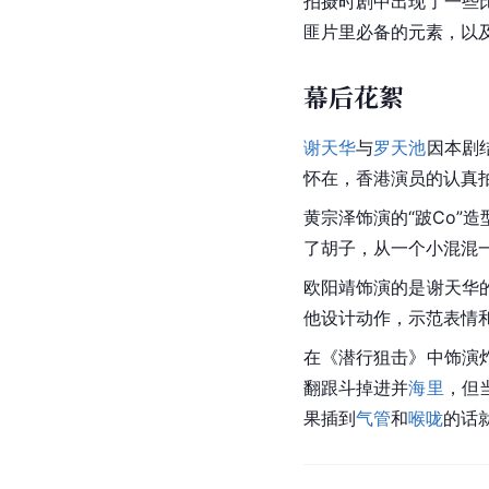
拍摄时剧中出现了一些
匪片里必备的元素，以
幕后花絮
谢天华
与
罗天池
因本剧
怀在，香港演员的认真
黄宗泽饰演的“跛Co”
了胡子，从一个小混混
欧阳靖
饰演的是
谢天华
他设计动作，示范表情
在《潜行狙击》中饰演
翻跟斗掉进并
海里
，但
果插到
气管
和
喉咙
的话