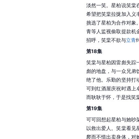
淡然一笑。星柏说笑棠
希望把笑棠拉拢加入义
挑选了星柏为合作对象
青等人监视偷取提款机
招呼，笑棠不欲与
立青
第18集
笑棠与星柏因雷彪失踪
彪的地盘，与一众兄弟
绝了他。乐勤的坚持打
可到红酒屋庆祝时遇上
而耿耿于怀，于是找笑
第19集
可可回想起星柏与她吵
以救出爱人。笑棠看见
爬而不惜出卖身体，对