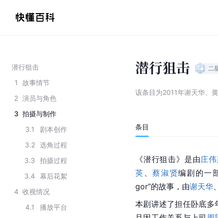
潜行狙击
潜行狙击
二
1
故事情节
该条目为
2011年谢天华
2
演员与角色
3
拍摄与制作
条目
3.1
剧本创作
3.2
选角过程
《潜行狙击》是由
庄伟
3.3
拍摄过程
英
、
蔡淑贤
编剧的一
3.4
幕后花絮
gor”的故事，由
谢天华
4
收视情况
本剧讲述了担任卧底多
4.1
播放平台
且因工作关系与上司
周