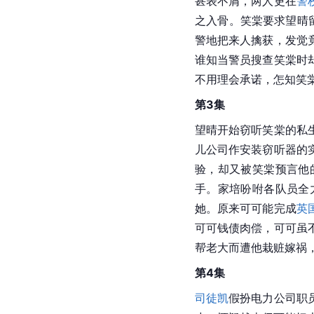
甚表不屑，两人更在
警
之入骨。笑棠要求望晴
警地把来人擒获，发觉
谁知当警员搜查笑棠时
不用理会承诺，怎知笑
第3集
望晴开始窃听笑棠的私
儿公司作安装窃听器的
验，却又被笑棠预言他
手。家培吩咐各队员全
她。原来可可能完成
英
可可钱债肉偿，可可虽
帮老大而遭他栽赃嫁祸
第4集
司徒凯
假扮电力公司职