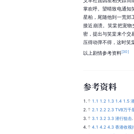
义丰社团因星柏失踪而
掌欢呼。望晴致电通知
星柏，尾随他到一荒郊
接近崩溃。笑棠把宠物
密，提出与笑棠来个交
压得动弹不得，这时笑
[
30
]
以上剧情参考资料
参
考
资
料
1.
1.1
1.2
1.3
1.4
1.5
潜
2.
2.1
2.2
2.3
TVB万千星
3.
3.1
3.2
3.3
潜行狙击
4.
4.1
4.2
4.3
香港收视