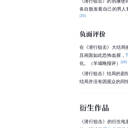
《潜行狙击》的热播使
各自散发着自己的男人
[
25
]
负面评价
在《潜行狙击》大结局
且画面如此恐怖血腥，
[
26
]
化。（
羊城晚报
评）
《潜行狙击》结局的剧情
结局并没有因观众的同
衍生作品
《潜行狙击》的衍生电