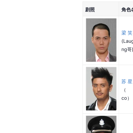
剧照
角色
梁笑
(Lau
ng哥
苏星
（
co）