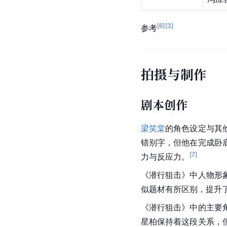
[
6
]
[
3
]
参考
拍摄与制作
剧本创作
梁笑棠
的
角色设定
与其
错别字，但他在完成卧
[
7
]
力与反应力。
《潜行狙击》中人物形
似题材有所区别，提升
《潜行狙击》中的主要
星柏保持着这段关系，