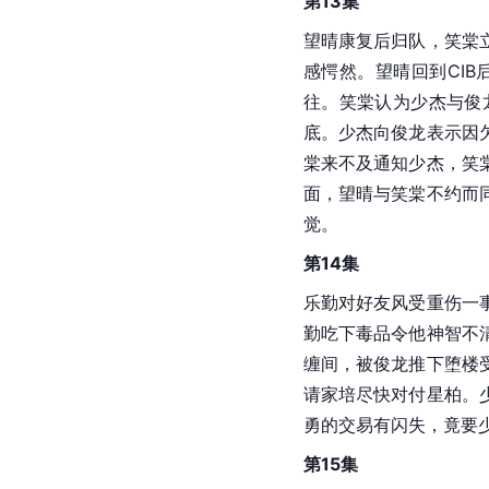
第13集
望晴康复后归队，笑棠
感愕然。望晴回到CI
往。笑棠认为少杰与俊
底。少杰向俊龙表示因
棠来不及通知少杰，笑
面，望晴与笑棠不约而
觉。
第14集
乐勤对好友风受重伤一
勤吃下毒品令他神智不
缠间，被俊龙推下堕楼
请家培尽快对付星柏。
勇的交易有闪失，竟要
第15集