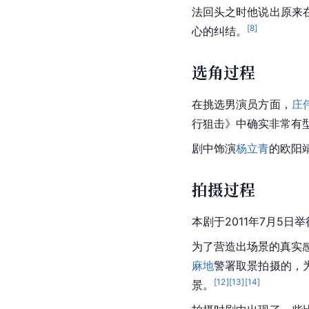
法回头之时他说出原来
[
8
]
心的纠结。
选角过程
在挑选男演员方面，
庄
行狙击》中确实非常有
剧中饰演
杨立青
的
欧阳
拍摄过程
本剧于2011年7月5
为了营造出场景的真实
麻地
警署
取景拍摄的，为
[
12
]
[
13
]
[
14
]
景。