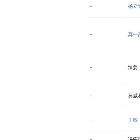
-
杨立
-
莫一
-
辣姜
-
莫威
-
丁敏
-
冯应