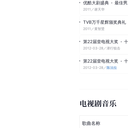
优酷大剧盛典
·
最佳男
2011
／
谢天华
TVB万千星辉颁奖典礼
2011
／
黄智贤
第22届壹电视大奖
·
2012-03-28
／
潜行狙击
第22届壹电视大奖
·
2012-03-28
／
陈法拉
电视剧音乐
歌曲名称