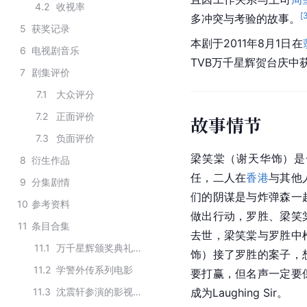
4.2
收视率
[
多冲突与考验的故事。
5
获奖记录
本剧于2011年8月1日在
6
电视剧音乐
TVB
万千星辉贺台庆中获
7
剧集评价
7.1
大众评分
7.2
正面评价
故事情节
7.3
负面评价
梁笑棠（谢天华饰）是
8
衍生作品
任，二人在
香港
与其他
9
分集剧情
们的阴谋是与炸弹森一
10
参考资料
做出行动，罗胜、梁笑
11
条目合集
去世，梁笑棠与罗胜中
11.1
万千星辉颁奖典礼最佳剧集历届获奖作品
饰）接了罗胜的案子，
11.2
学警外传系列电影
要打赢，但名声一定要
11.3
沈震轩参演的影视作品
成为Laughing Sir。