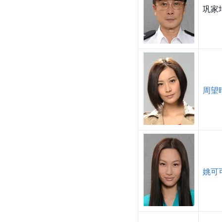
巩家
周望
姚可