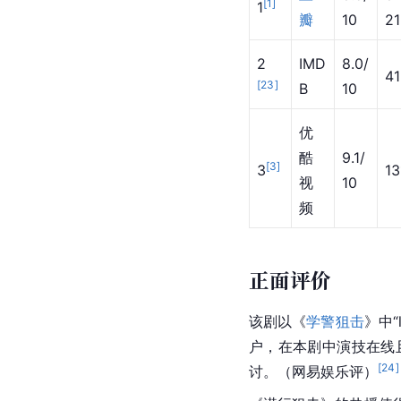
[
1
]
1
瓣
10
21
2
IMD
8.0/
41
[
23
]
B
10
优
酷
9.1/
[
3
]
3
13
视
10
频
正面评价
该剧以《
学警狙击
》中“
户，在本剧中演技在线
[
24
]
讨。（网易娱乐评）