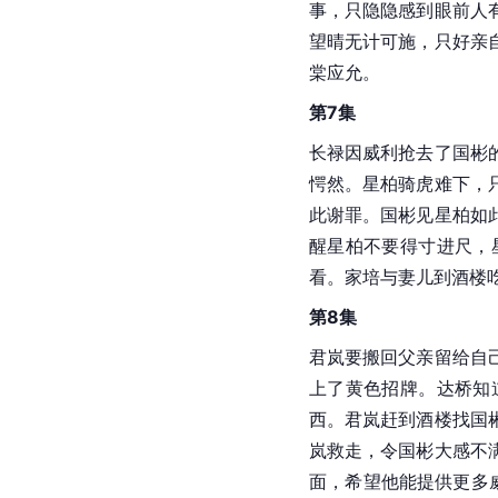
事，只隐隐感到眼前人
望晴无计可施，只好亲
棠应允。
第7集
长禄因威利抢去了国彬
愕然。星柏骑虎难下，
此谢罪。国彬见星柏如
醒星柏不要得寸进尺，
看。家培与妻儿到酒楼
第8集
君岚要搬回父亲留给自
上了黄色招牌。达桥知
西。君岚赶到酒楼找国
岚救走，令国彬大感不
面，希望他能提供更多