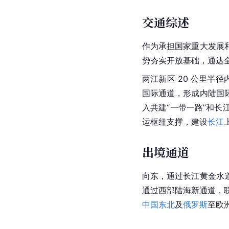
交通综述
作为承担国家重大发展
势夯实开放基础，通达
两江新区 20 公里半
国际通道，形成内陆
国
入共建“
一带一路
”和长
运枢纽支撑，建设
长江
出境通道
向东，通过
长江黄金水
通过西部陆海新通道，联
中国东北
及
俄罗斯
至欧