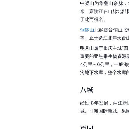
中梁山为华蓥山余脉，
米，嘉陵江在山脉北部
于此而得名。
铜锣山
北起雷音铺山北
等，止于綦江北岸天台
明月山属于重庆主城“
重要的亚热带生物资源
4公里～6公里，一般海
沟地下水库，整个水库的
八城
经过多年发展，两江新
城、寸滩国际新城、果
百园