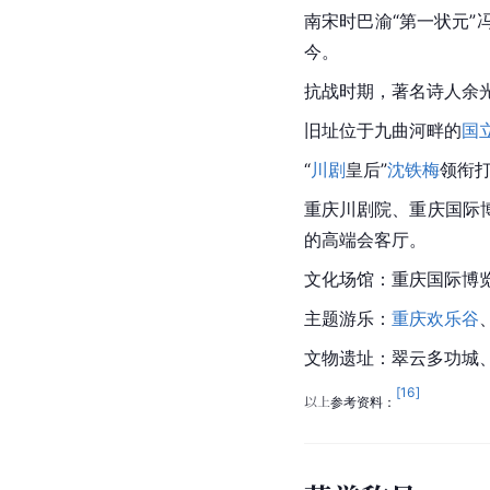
南宋
时巴渝“第一状元”
今。
抗战时期，著名诗人
余
旧址位于九曲河畔的
国
“
川剧
皇后”
沈铁梅
领衔打
重庆川剧院、
重庆
国际
的高端会客厅。
文化场馆：
重庆
国际博
主题游乐：
重庆欢乐谷
文物遗址：翠云多功城
[
16
]
以上参考资料：