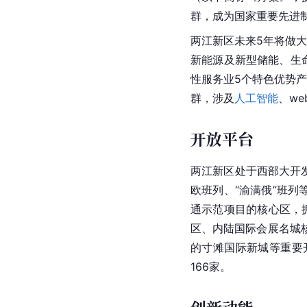
群，成为国家重要先进
两江新区未来5年将做
新能源及新型储能、生
性服务业5个特色优势产
群，涉及
人工智能
、w
开放平台
两江新区处于
西部大开
欧班列、“渝满俄”班列
通
示范项目的核心区，
区、内陆国际会展名城
的寸滩国际新城等重要
166家。