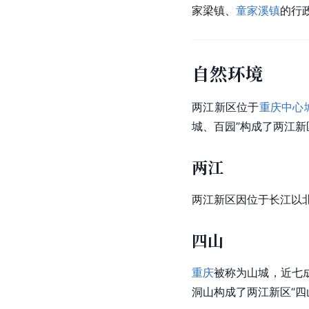
家梁镇、
童家溪镇
的行
自然环境
两江新区位于
重庆中心
城、百园”构成了两江
两江
两江新区因位于长江以北
四山
重庆
被称为山城，近七
洞山构成了两江新区“四