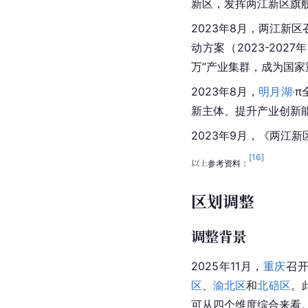
新区，发挥两江新区旗
2023年8月，两江
动方案（2023-202
万”产业集群，成为国
2023年8月，
明月湖·
π
新主体、提升产业创新能
2023年9月，《两江
[
16
]
以上参考资料：
区划调整
调整背景
2025年11月，
重庆
召
区
、
渝北区
和
北碚区
。
可从四个维度综合来看