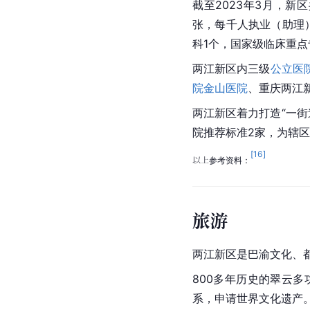
截至2023年3月，新
张，每千人执业（助理）
科1个，国家级临床重点
两江新区内三级
公立医
院金山医院
、重庆两江
两江新区着力打造“一
院推荐标准2家，为辖
[
16
]
以上参考资料：
旅游
两江新区是
巴渝
文化、
800多年历史的翠云
系，申请
世界文化遗产