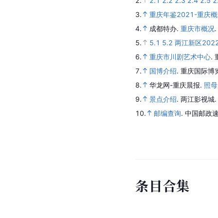
2.
2.1
2.2
2.3
2.4
2.5
2
3.
重庆年鉴2021-重庆
4.
成都特办.
重庆市概况
5.
5.1
5.2
两江新区20
6.
重庆市川剧艺术中心
.
7.
国博介绍
.
重庆国际博
8.
华龙网-重庆晨报.
照母
9.
景点介绍
.
两江影视城
10.
邮编查询
.
中国邮政速
条
目
合
集