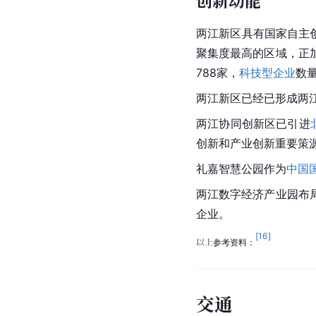
创新动能
两江新区具有国家自主
聚集度最高的区域，正
788家，
科技型企业
数量
两江新区已经已形成两
两江协同创新区已引进
创新和产业创新重要策
礼嘉智慧公园作为
中国
两江数字经济产业园布
企业。
[
16
]
以上参考资料：
交通