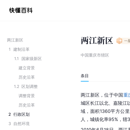
两江新区
两江新区
一
1
建制沿革
中国重庆市辖区
1.1
国家级新区
建立背景
条目
历史沿革
1.2
区划调整
两江新区，位于中国
重
调整背景
城区长江以北、嘉陵江
历史沿革
域，面积1360平方公
2
行政区划
人，城镇化率95%，辖3
3
自然环境
2010年6月18日，