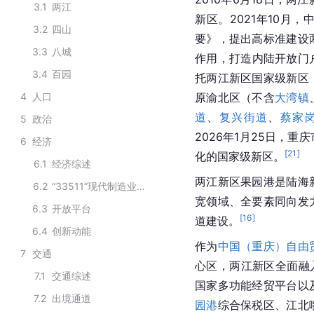
3.1
两江
新区。2021年10月
3.2
四山
要》，提出高标准建设
3.3
八城
作用，打造内陆开放门户。
3.4
百园
托两江新区国家级新区
4
人口
原渝北区（不含
大湾镇
道
、
复兴街道
、
蔡家
5
政治
2026年1月25日，
6
经济
[
21
]
化的国家级新区。
6.1
经济综述
两江新区果园港是陆海
6.2
“33511”现代制造业产业集群
宽领域、全要素同向发
6.3
开放平台
[
16
]
道建设。
6.4
创新动能
作为
中国（重庆）自由
7
交通
心区，两江新区全面融
7.1
交通综述
国家多功能经贸平台以
7.2
出境通道
园港
综合保税区、江北