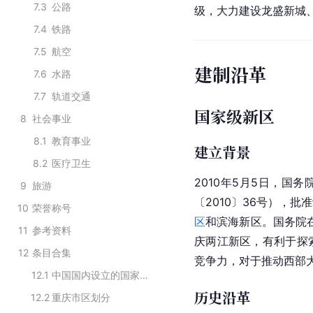
7.3
公路
级，大力建设龙盛新城
7.4
铁路
7.5
航空
建制沿革
7.6
水路
7.7
轨道交通
国家级新区
8
社会事业
8.1
教育事业
建立背景
8.2
医疗卫生
2010年5月5日，国
9
旅游
〔2010〕36号），
10
荣誉称号
区
和
滨海新区
。国务院
11
参考资料
庆两江新区，有利于探
12
条目合集
竞争力，对于推动
西部
12.1
中国国内设立的国家级新区
历史沿革
12.2
重庆市区划分