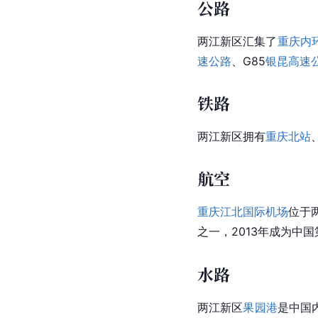
公路
两江新区汇集了
重庆内
速公路
、G85
银昆高速
铁路
两江新区拥有
重庆北站
航空
重庆江北国际机场
位于
之一，2013年成为中国
水路
两江新区
果园港
是中国