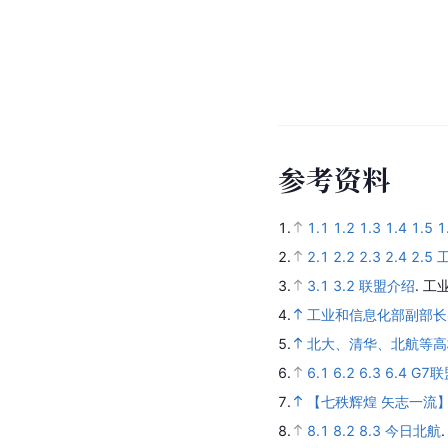
参
考
资
料
1.
1.1
1.2
1.3
1.4
1.5
1
2.
2.1
2.2
2.3
2.4
2.5
3.
3.1
3.2
联盟介绍
.
工
4.
工业和信息化部副部长
5.
北大、清华、北航等高
6.
6.1
6.2
6.3
6.4
G7
7.
【七秩辉煌 矢志一流
8.
8.1
8.2
8.3
今日北航