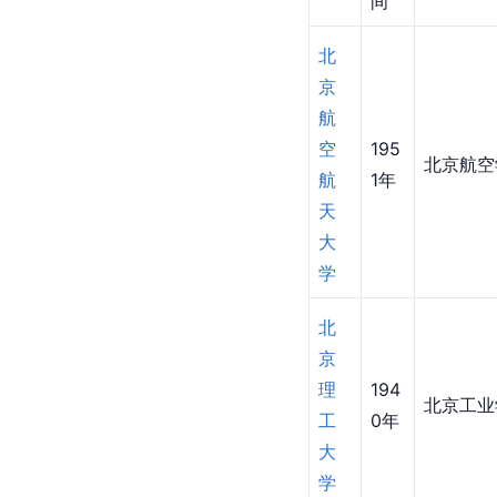
间
北
京
航
空
195
北京航空
航
1年
天
大
学
北
京
理
194
北京工业
工
0年
大
学