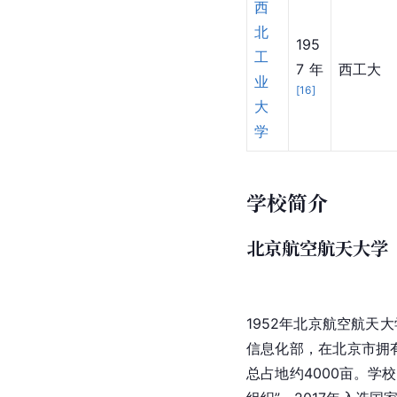
西
北
195
工
7年
西工大
业
[
16
]
大
学
学校简介
北京航空航天大学
1952年
北京航空航天大
信息化部，在
北京市
拥
总占地约4000亩。学校