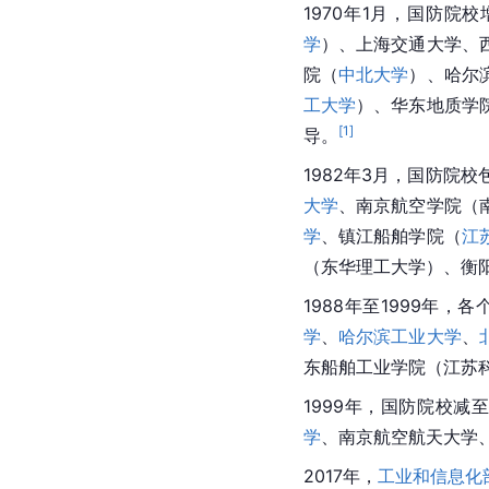
1970年1月，国防院
学
）、
上海交通大学
、
院
（
中北大学
）、
哈尔
工大学
）、华东地质学
[
1
]
导。
1982年3月，国防院校
大学
、
南京航空学院
（
学
、镇江船舶学院（
江
（
东华理工大学
）、衡
1988年至1999年
学
、
哈尔滨工业大学
、
东船舶工业学院（
江苏
1999年，国防院校
学
、南京航空航天大学
2017年，
工业和信息化