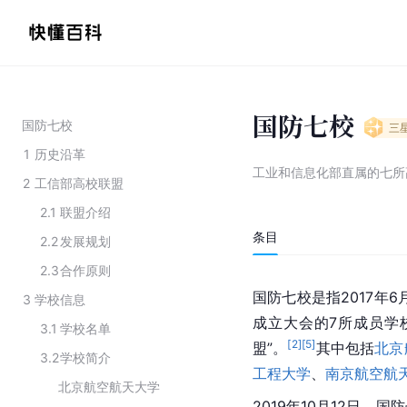
国防七校
国防七校
三
1
历史沿革
工业和信息化部直属的七所
2
工信部高校联盟
2.1
联盟介绍
条目
2.2
发展规划
2.3
合作原则
国防七校是指2017年6
3
学校信息
成立大会的7所成员学
3.1
学校名单
[
2
]
[
5
]
盟”。
其中包括
北京
3.2
学校简介
工程大学
、
南京航空航
北京航空航天大学
2019年10月12日，国