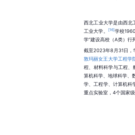
西北工业大学
是由
西北
[
16
]
工业大学。
学校19
学”建设高校（A类）行
截至2023年8月31
敦玛丽女王大学工程学
程
、
材料科学与工程
、
算机科学
、
地球科学
、
学、工程学、计算机科学
重点实验室，4个国家