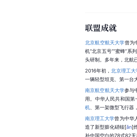
联盟成就
北京航空航天大学
曾为
机“北京五号”“蜜蜂”
头研制。多年来，北航已
2016年初，
北京理工大
一辆轻型坦克、第一台
南京航空航天大学
参与
用。中华人民共和国第
机
、第一架微型飞行器
南京理工大学
曾为中华
造了新型膨化硝
铵
[
ǎn
]
补中国空白的78式82