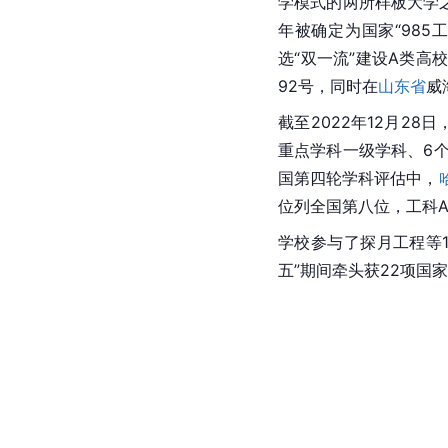
学模式的两所样板大学之
年被确定为国家“
985
选“
双一流
”建设A类高
92号，同时在
山东省
威
截至2022年12月28
重点学科
一级学科、6
国第四轮学科评估中，
位列全国第八位，工科
学校参与了探月工程等1
五”期间牵头获22项国