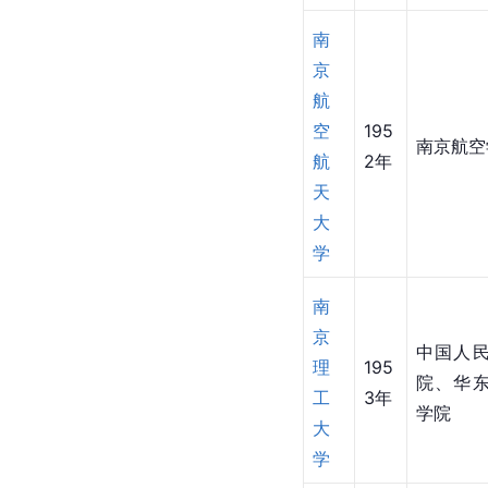
南
京
航
空
195
南京航空
航
2年
天
大
学
南
京
中国人
理
195
院、华
工
3年
学院
大
学