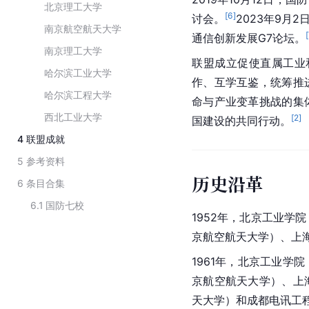
北京理工大学
[
6
]
讨会。
2023年9月
南京航空航天大学
[
通信创新发展G7论坛。
南京理工大学
联盟成立促使直属工业
哈尔滨工业大学
作、互学互鉴，统筹推
哈尔滨工程大学
命与产业变革挑战的集
西北工业大学
[
2
]
国建设的共同行动。
4
联盟成就
5
参考资料
历史沿革
6
条目合集
6.1
国防七校
1952年，
北京工业学院
京航空航天大学
）、
上
1961年，北京工业学院
京航空航天大学）、上
天大学
）和
成都电讯工