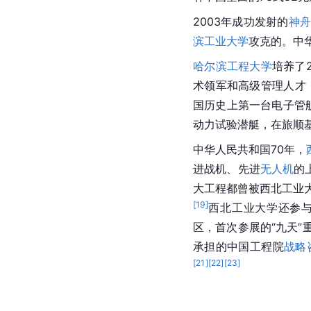
2003年成功发射的
神
滨工业大学
攻克的。中
哈尔滨工程大学
培养了
术领军和高级管理人才
国历史
上第一台
电子管
动力试验潜艇，在旅顺
中华人民共和国70年，
进战机、先进
无人机
的
大工程都曾被西北工业
[
19
]
西北工业大学还参
区，首次参展的“九天
承担的中国工程院
战略
[
21
]
[
22
]
[
23
]