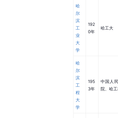
哈
尔
滨
192
工
哈工大
0年
业
大
学
哈
尔
滨
195
中国人
工
3年
院、哈工
程
大
学