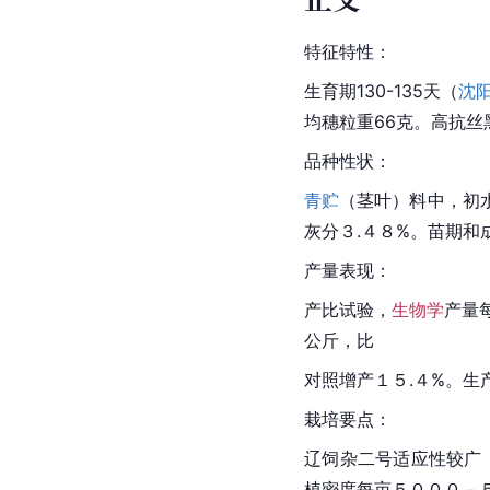
特征特性：
生育期130-135天（
沈
均穗粒重66克。高抗
品种性状：
青贮
（茎叶）料中，初水
灰分３.４８%。苗期和
产量表现：
产比试验，
生物学
产量
公斤，比
对照增产１５.４%。生
栽培要点：
辽饲杂二号适应性较广
植密度每亩５０００－