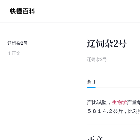
辽饲杂2号
辽饲杂2号
1
正文
辽饲杂2号
条目
产比试验，
生物学
产量
５８１４.２公斤，比对
正文