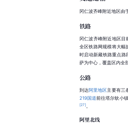
冈仁波齐峰下的
塔尔钦
拔4，500米以上的
以在此雇佣当地
向导
和
塔尔钦
小镇还提供其他
文化和传统生活方式。
供更好的旅游服务和体
交通运输
冈仁波齐峰附近地区由
铁路
冈仁波齐峰附近地区目
全区
铁路网
规模将大幅
时启动
新藏铁路
重点路