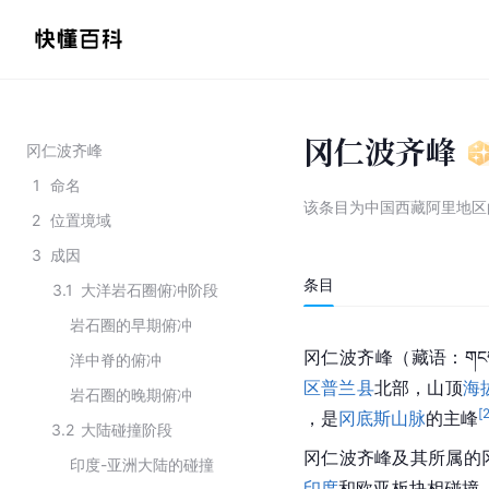
冈仁波齐峰
冈仁波齐峰
1
命名
该条目为
中国西藏阿里地区
2
位置境域
3
成因
条目
3.1
大洋岩石圈俯冲阶段
岩石圈的早期俯冲
冈仁波齐峰（藏语：གངས་ར
洋中脊的俯冲
区
普兰县
北部，山顶
海
岩石圈的晚期俯冲
[
，是
冈底斯山脉
的主峰
3.2
大陆碰撞阶段
冈仁波齐峰及其所属的
印度-亚洲大陆的碰撞
印度
和欧亚板块相碰撞