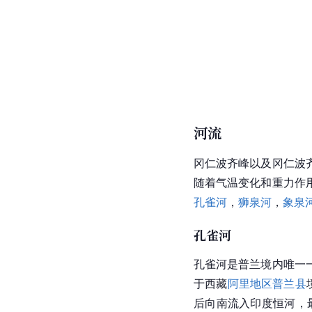
河流
冈仁波齐峰以及冈仁波
随着气温变化和重力作
孔雀河
，
狮泉河
，
象泉
孔雀河
孔雀河是普兰境内唯一
于西藏
阿里地区
普兰县
后向南流入印度恒河，