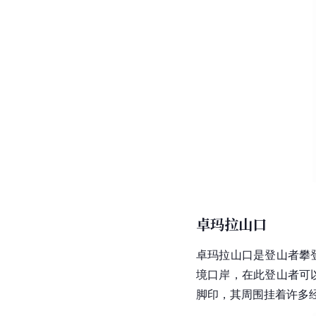
洗手，向前伏身，背后
这是
乌玛女神
的浴池，