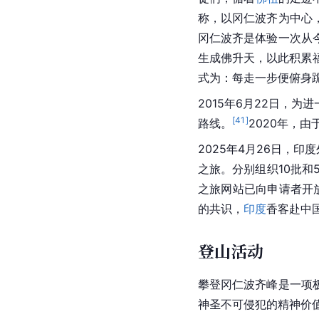
朝圣比喻一项具有重大
城、转
圣湖
一样，藏语中
圣活动。转山是来自不
徒
以顺时针方向转山，
几千年以来，包含冈仁波
红帽教等宗教信徒都视
徒们，循着
佛祖
的足迹
称，以冈仁波齐为中心
冈仁波齐是体验一次从
生成佛升天，以此积累
式为：每走一步便俯身
2015年6月22日，
[
41
]
路线。
2020年，