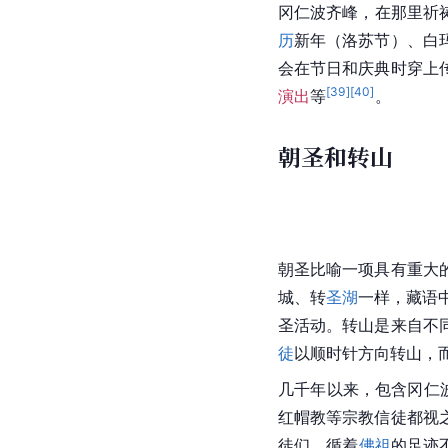
冈仁波齐峰，在那里祈
历
新年（洛苏节）、
白
会在节日和庆典时穿上
[
39
]
[
40
]
演出
等
。
朝圣和转山