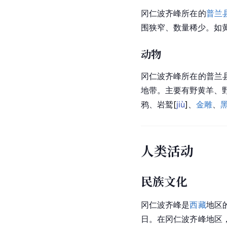
冈仁波齐峰所在的
普兰
围狭窄、数量稀少。如
动物
冈仁波齐峰所在的普兰
地带。主要有野黄羊、
鸦、岩
鹫
[
jiù
]
、
金雕
、
人类活动
民族文化
冈仁波齐峰是
西藏
地区
日。在冈仁波齐峰地区