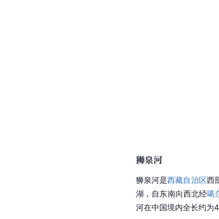
狮泉河
狮泉河是
西藏自治区
西
湖
，自东南向西北经
噶
河
在中国境内全长约为4