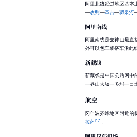
萨
为中心，覆盖区内全
公路
到达
阿里地区
主要有三
219国道
前往
塔尔钦
小
[
27
]
。
阿里北线
阿里北线经过地区基本
—
改则
—
革吉
—
狮泉河
阿里南线
阿里南线是去
神山
最直
外可以包车或搭车沿此