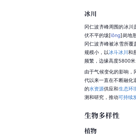
冰川
冈仁波齐峰周围的冰川
伏不平的
垅
[
lǒng
]
岗地
冈仁波齐峰被冰雪所覆
规模小，以
冰斗冰川
和
频繁，边缘高度5800
由于气候变化的影响，
代以来一直在不断融化
的
水资源
供应和
生态环
测和研究，推动
可持续
生物多样性
植物