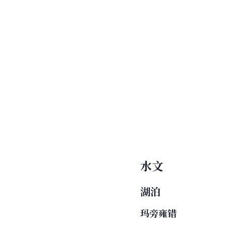
水文
湖泊
玛旁雍错