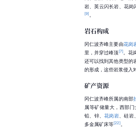
岩
、英云闪长岩、
花岗
[
9
]
。
岩石构成
冈仁波齐峰主要由
花岗
[
7
]
里，并穿过峰顶
。花
还可以找到其他类型的
的形成，这些岩浆侵入
矿产资源
冈仁波齐峰所属的南部
属等矿储量大，西部门
铅、锌、
花岗岩
、硅岩
[
22
]
多金属矿床等
。