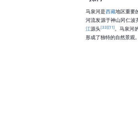
马泉河
是
西藏
地区重要
河流发源于神山冈仁波
[
33
]
[
11
]
江
源头
。马泉河
形成了独特的自然景观