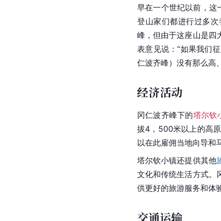
2025年4月26日，
之旅。分别组织10批和
之旅网站已向申请者开
的共识，
印度
香客赴中
登山活动
攀登
冈仁波齐峰是一项
神圣不可侵犯的精神价
早在一个世纪以前，这一
登山家们都进行过多次
峰，但由于这座山是四
表意见说：“如果我们
仁波齐峰）没有那么高
经济活动