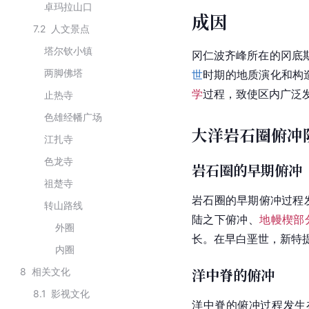
卓玛拉山口
成因
7.2
人文景点
塔尔钦小镇
冈仁波齐峰所在的冈底
两脚佛塔
世
时期的地质演化和构
学
过程，致使区内广泛
止热寺
色雄经幡广场
大洋岩石圈俯冲
江扎寺
色龙寺
岩石圈的早期俯冲
祖楚寺
岩石圈的早期俯冲过程
转山路线
陆之下俯冲、
地幔楔部
外圈
长。在早白垩世，新特
内圈
洋中脊的俯冲
8
相关文化
8.1
影视文化
洋中脊的俯冲过程发生