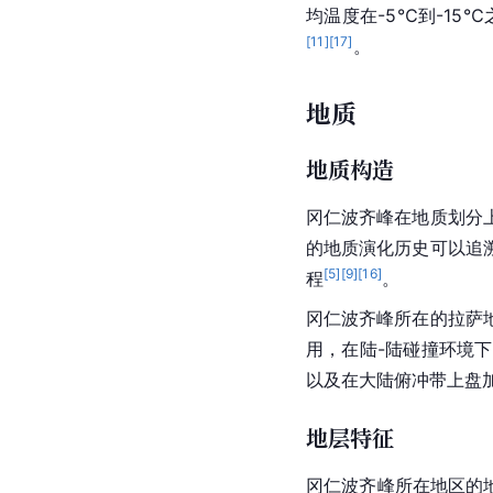
均温度在-5℃到-15
[
11
]
[
17
]
。
地质
地质构造
冈仁波齐峰在地质划分
的地质演化历史可以追
[
5
]
[
9
]
[
16
]
程
。
冈仁波齐峰所在的拉萨
用，在
陆-陆
碰撞环境下
以及在大陆俯冲带上盘
地层特征
冈仁波齐峰所在地区的