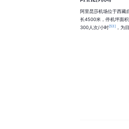
新藏线
新藏线是
中国
公路网
中
—界山大坂—多玛—日
航空
冈仁波齐峰地区附近的
[
17
]
拉萨
。
阿里昆莎机场
阿里昆莎机场位于
西藏
长4500米，停机坪面积
[
53
]
300人次/小时
，为