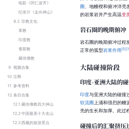
电影《冈仁波齐》
圈
、地幔楔和俯冲洋壳
纪录片《走向神山》
的岩浆岩并产生高温
变
8.2
宗教文化
岩石圈的晚期俯冲
苯教
印度教
岩石圈的晚期俯冲过程发生
耆那教
[
5
]
[
正常的弧型
岩浆作用
藏传佛教
大陆碰撞阶段
9
视频合集
10
注释
印度-亚洲大陆的碰
11
参考资料
印度
与
亚洲
大陆的碰撞
12
条目合集
软流圈
上涌和强烈的幔
12.1
藏传佛教四大神山
壳的生长和加厚。此过程
12.2
中国最美十大名山
12.3
西藏的旅游景点
碰撞后的汇聚挤压