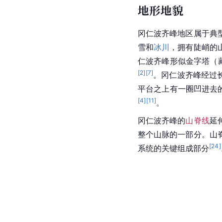
地形地貌
冈仁波齐峰地区属于典
雪和
冰川
，拥有陡峭的
仁波齐峰形似金字塔（藏
[
2
]
[
7
]
。冈仁波齐峰经过
平台之上有一圈凹进去
[
4
]
[
11
]
。
冈仁波齐峰的
山脊线
延
整个山脉的一部分。山
[
24
]
系统的关键组成部分