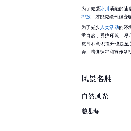
和经济发展造成严重影
人类活动破坏
近年来，冈仁波齐峰及
坏，高原地区脆弱的生
员的增多往往会导致废
环境保护
为了减缓
冰川
消融的速
排放
，才能减缓气候变
为了减少
人类活动
的环
重自然，爱护环境。呼
教育和意识提升也是至
会、培训课程和宣传活