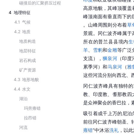
碰撞后的汇聚挤压过程
高原地貌，其峰顶覆盖
4
地理特征
峰顶南面有垂直而下的
4.1
气候
。山峰周围则分布着
草
4.2
地质
景观。冈仁波齐峰属于
地质构造
所在的普兰县县境内
生
羊
、
雪豹
和
金雕
等广泛
地层特征
支流），
狮泉河
（印度
岩石构成
累季河）和
马泉河
（
雅
矿产资源
这些河流分别向西北、
4.3
地形地貌
冈仁波齐峰具有独特的
4.4
水文
教、印度教、耆那教四
湖泊
是众神聚会的香巴拉，素
玛旁雍错
吸引着成千上万的尼泊
拉昂错
前往冈仁波齐峰朝圣、
河流
雍错
”中沐浴
洗礼
，以此