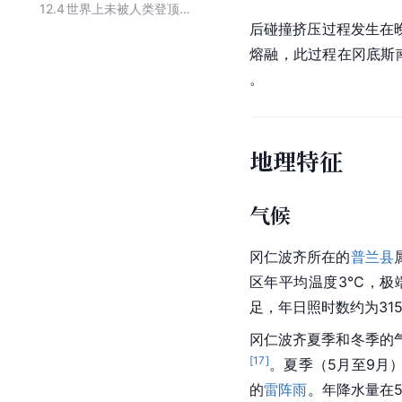
12.4
世界上未被人类登顶的山峰
后碰撞挤压过程发生在
熔融，此过程在冈底斯
。
地理特征
气候
冈仁波齐所在的
普兰县
区年平均温度3℃，极端
足，年日照时数约为315
冈仁波齐夏季和冬季的
[
17
]
。夏季（5月至9月
的
雷阵雨
。年降水量在