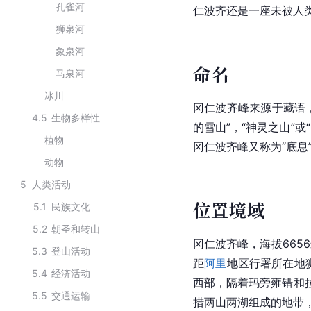
孔雀河
仁波齐还是一座未被人
狮泉河
象泉河
命名
马泉河
冰川
冈仁波齐峰来源于
藏语
4.5
生物多样性
的雪山”，“
神灵
之山”或
植物
冈仁波齐峰又称为“底息
动物
5
人类活动
位置境域
5.1
民族文化
5.2
朝圣和转山
冈仁波齐峰，海拔6656
5.3
登山活动
距
阿里
地区行署所在地
5.4
经济活动
西部，隔着玛旁雍错和
5.5
交通运输
措两山两湖组成的地带