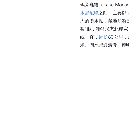
玛旁雍错（Lake Manas
木那尼峰
之间，主要以
大的淡水湖，藏地所称三
梨”形，湖盆形态北岸宽
线平直，
周长
83公里，
米。湖水碧透清澈，透明