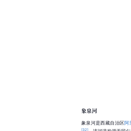
象泉河
象泉河
是西藏自治区
阿
[
32
]
。该河流发源于冈仁