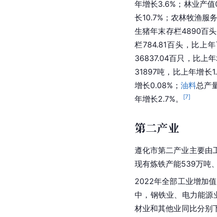
年增长3.6%；林业产值
长10.7%；农林牧渔服
生猪年末存栏4890百头，
栏784.81百头，比上
36837.04百只，比上
31897吨，比上年增长
增长0.08%；
油料
总产量
[
7
]
年增长2.7%。
第二产业
遵化市第二产业主要由
现有炼铁产能539万吨
2022年全部工业增加值
中，钢铁业、电力能源业
材业和其他业同比分别下降1