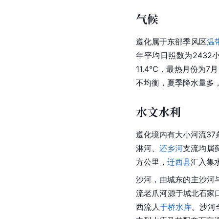
气候
遵化属于东部季风区
温
年平均
日照
数为2432
11.4°C，最热月份为7
不均衡，夏季降水量多，
水文水利
遵化境内有大小河流37
淋河、
还乡河
支流均属
方公里，
迁西县
汇入集
沙河
，由城东的主沙河
流老爪河源于城北石家
西流人
于桥水库
。沙河