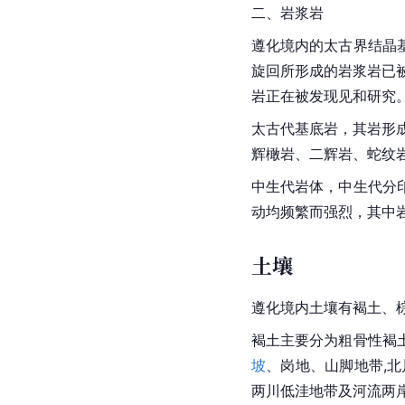
二、岩浆岩
遵化境内的太古界结晶
旋回所形成的岩浆岩已
岩
正在被发现见和研究
太古代基底岩，其岩形
辉橄岩、二辉岩、
蛇纹
中生代岩体，中生代分
动均频繁而强烈，其中
土壤
遵化境内土壤有褐土、棕壤土
褐土主要分为粗骨性褐
坡
、岗地、
山脚
地带,
两川低洼地带及河流两