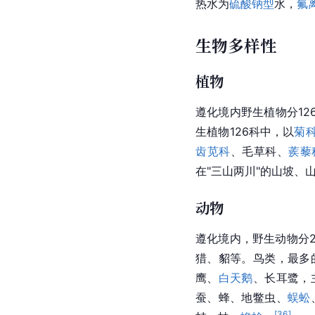
热水为
硫酸钠型
水，
氟
生物多样性
植物
遵化境内野生植物分12
生植物126科中，以
菊
齿苋科
、毛草科、
蒺藜
在"三山两川"的山坡
动物
遵化境内，野生动物分2
猎、貂等。鸟类，最多
鹰、
白天鹅
、长耳鹭，
蚕、蜂、地鳖虫、
蜈蚣
[
36
]