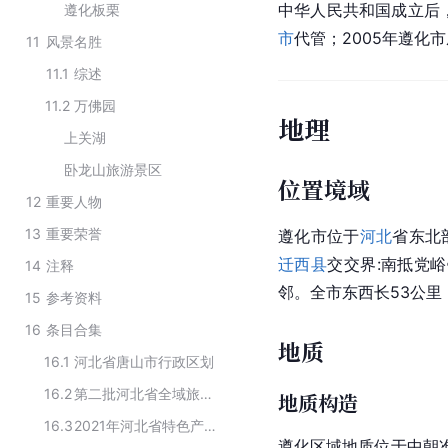
中华人民共和国成立后
遵化板栗
市
代管；2005年遵化
11
风景名胜
11.1
综述
11.2
万佛园
地理
上关湖
卧龙山旅游景区
位置境域
12
重要人物
13
重要荣誉
遵化市位于
河北
省
东北部
迁西县
交交界:南抵党
14
注释
邻。全市东西长53公里
15
参考资料
16
条目合集
地质
16.1
河北省唐山市行政区划
16.2
第二批河北省全域旅游示范区名单
地质构造
16.3
2021年河北省特色产业名县（市）
遵化区域地质位于中朝