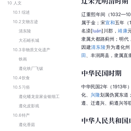
辽宋元明清时期
10
人文
10.1
综述
辽重熙年间（1032—
10.2
文物古迹
属于金；宋
宣和
五年（1
名
滦
[
luán
]
川郡，
靖康
清东陵
隶属大都路蓟州；明代，
大石峪长城
因建
清东陵
升为遵化州
10.3
非物质文化遗产
田
、丰润两县，隶属直
铁画
遵化铁厂飞钹
中华民国时期
10.4
饮食
中华民国
2年（1913年
10.5
习俗
化、
兴隆
划属伪冀东道
遵化蟠龙皇家金银细工
遵、迁遵兴、蓟遵兴等
遵化皮影戏
10.6
特产
中华人民共和国
遵化香菇