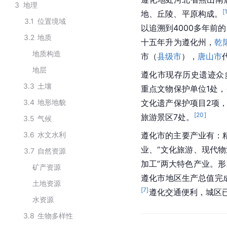
3
地理
[
地、
丘陵
、平原构成。
3.1
位置境域
以追溯到4000多年前的
3.2
地质
十五年升为遵化州，
乾
地质构造
市（
县级市
），
唐山市
地层
遵化市现存历史遗迹众
3.3
土壤
重点文物保护单位1处，
3.4
地形地貌
文化遗产保护
项目2项，
[
20
]
旅游景区7处。
3.5
气候
3.6
水文水利
遵化市的主要产业有：
业、“文化旅游、现代物
3.7
自然资源
加工”两大特色产业。形成
矿产资源
遵化市地区生产总值完成62
土地资源
[
7
]
遵化交通便利，城区已
水资源
3.8
生物多样性