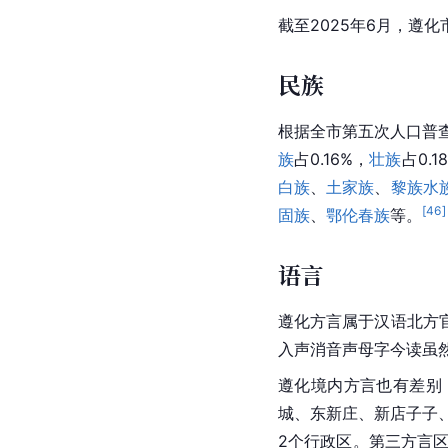
截至2025年6月，遵化
民族
根据全市第五次人口普查
族
占0.16%，
壮族
占0.
白族
、
土家族
、
黎族
水
[
46
]
固族
、
鄂伦春族
等。
语言
遵化方言属于汉语北方
入声消音
声母
字今读虽
遵化境内方言也有差别
城、东新庄、新店子子
2个行政区。第三方言区