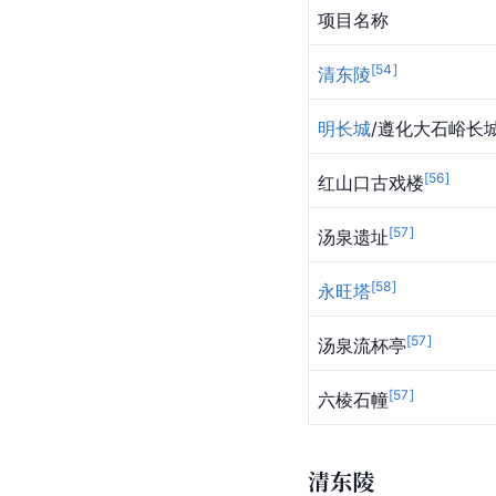
项目名称
[
54
]
清东陵
明长城
/遵化大石峪长
[
56
]
红山口古戏楼
[
57
]
汤泉遗址
[
58
]
永旺塔
[
57
]
汤泉流杯亭
[
57
]
六棱石幢
清东陵