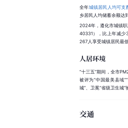
全年
城镇居民人均可支
乡居民人均储蓄余额达到9
2024年，遵化市城镇
40331），比上年减少
267人享受城镇居民最
人居环境
“十三五”期间，全市P
被评为“
中国
最美县域”“
城”、卫冕“省级卫生城
交通