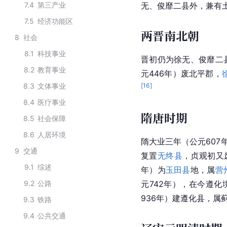
7.4
第三产业
无、俊靡二县外，兼有
7.5
经济功能区
两晋南北朝
8
社会
8.1
科技事业
晋初仍为徐无、俊靡二
8.2
教育事业
元446年）废北平郡，
8.3
文体事业
[
16
]
8.4
医疗事业
隋唐时期
8.5
社会保障
8.6
人居环境
隋大业三年（公元607
9
交通
复置
无终县
，
贞观
初又
9.1
综述
年）为
玉田县
地，属
营
9.2
公路
元742年），在今遵
936年）建遵化县，属
9.3
铁路
9.4
公共交通