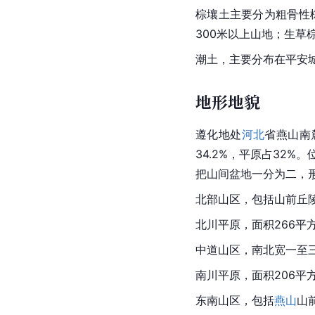
棕
壤土
主要分为粗骨性
300米以上山地；生
潮土，主要分布在
平安
地形地貌
遵化地处
河北
省
燕山南
34.2%，平原占32
把山间盆地一分为二，
北部山区，包括山前丘陵
北川平原，面积266平
中道山区，南北宽一至三
南川平原，面积206平
东南山区，包括
燕山
山