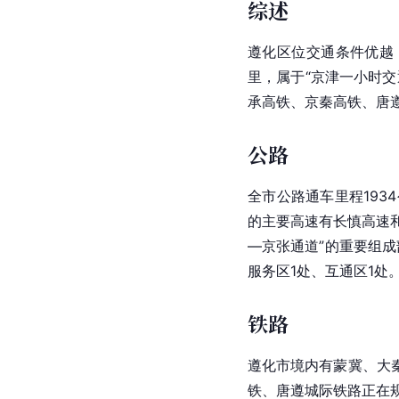
综述
遵化区位交通条件优越
里，属于“京津一小时
承高铁、京秦高铁、唐
公路
全市公路通车里程193
的主要高速有长慎高速
—京张通道”的重要组成
服务区1处、互通区1处
铁路
遵化市境内有蒙冀、大
铁、唐遵
城际铁路
正在