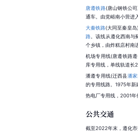
唐遵铁路
(
唐山钢铁公司
通车。由党峪南小营进
大秦铁路
(
大同
至
秦皇岛
路
。该线从遵化西南与蓟
个乡镇，由炸糕店村南进
机场专用线(唐遵铁路遵
库专用线，单线轨道长2
潘遵专用线(
迁西县
潘家
的专用线路。1975年新
热电厂专用线，2001
公共交通
截至2022年末，遵化