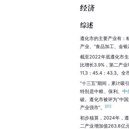
经济
综述
遵化市的主要产业有：
产业、“
食品加工
、金银
截至2022年底遵化市
比增长3.9%，
第二产业
11.3：45.4：43.3。
“十三五”期间，累计吸
特别是中粮、保利、
中
破。遵化市被评为“中国
[
21
]
产业强市”。
初步核算，2024年，遵
二产业增加值263.8亿元