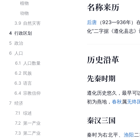
植物
名称来历
动物
后唐
（923—936年
3.9
自然灾害
化”二字据《遵化县志
4
行政区划
5
政治
6
人口
历史沿革
6.1
人口数量
6.2
民族
先秦时期
6.3
语言
遵化历史悠久，最早可以
6.4
宗教信仰
初为燕地，
春秋
属
无终
7
经济
7.1
综述
秦汉三国
7.2
第一产业
7.3
第二产业
秦时为右北平、
渔阳
二