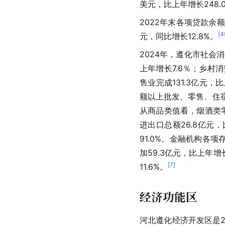
美元，比上年增长248.
2022年末各项贷款余额
[
4
元，同比增长12.8%。
2024年，遵化市社会消
上年增长7.6％；乡村消
售业完成131.3亿元，
额以上批发、零售、住宿
从商品类值看，烟酒类零
进出口总额26.8亿元，
91.0%。金融机构各项
加59.3亿元，比上年增
[
7
]
11.6%。
经济功能区
河北
遵化经济开发区是2