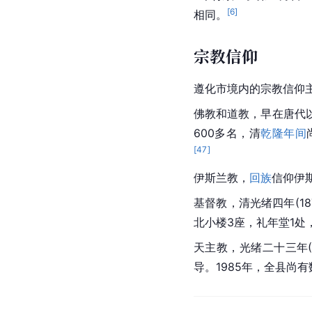
[
6
]
相同。
宗教信仰
遵化市境内的宗教信仰
佛教和道教，早在
唐代
600多名，清
乾隆年间
[
47
]
伊斯兰教，
回族
信仰伊
基督教，清光绪四年(18
北小楼3座，礼年堂1处
天主教
，
光绪
二十三年
导。1985年，全县尚有数