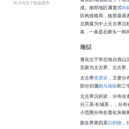
16.4
河北下辖县级市
成。南部地区属复式
向
区构造格局，核部基底
北两翼为中上元古界沉
条，一条是石桥头一和
地层
遵化位于华北地台燕山
至新为太古界、元古界
太古界
变质岩
，主要分
部分归属
跑马场组
和
三
元古界沉积岩，分布在
分三系:长城系，，分
小范围分布在遵化东南
新生界第四系
沉积物
，