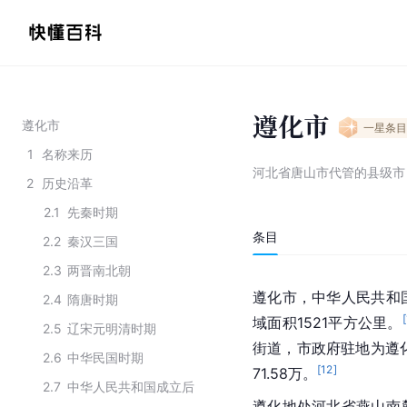
遵化市
遵化市
一星
条目
1
名称来历
河北省唐山市代管的县级市
2
历史沿革
2.1
先秦时期
条目
2.2
秦汉三国
2.3
两晋南北朝
遵化市，中华人民共和
2.4
隋唐时期
[
域面积1521平方公里。
2.5
辽宋元明清时期
街道，市政府驻地为遵
2.6
中华民国时期
[
12
]
71.58万。
2.7
中华人民共和国成立后
遵化地处河北省燕山南