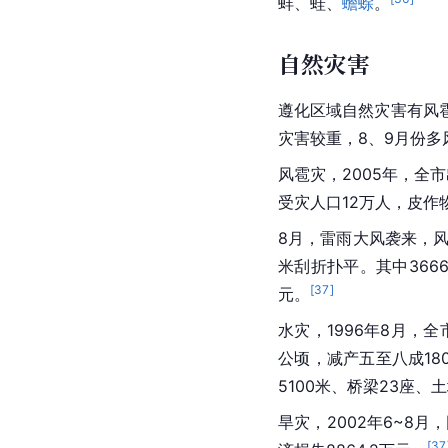
蚌、蛙、
蟾蜍
。
自然灾害
遵化区域自然灾害有风雹
灾害较重，8、9月份多
风雹灾，2005年，全
受灾人口12万人，皮作物
8月，雷雨大风袭来，
米刮折扑平。其中3666
[
37
]
元。
水灾，1996年8月，全
公顷，减产五至八成180
5100米、桥梁23座、
旱灾，2002年6~8月
[
37