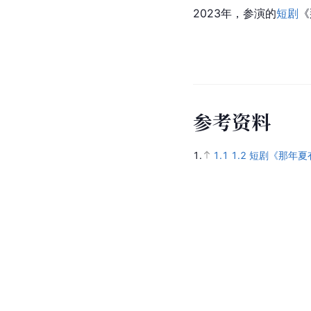
2023年，参演的
短剧
《
参
考
资
料
1.
1.1
1.2
短剧《那年夏